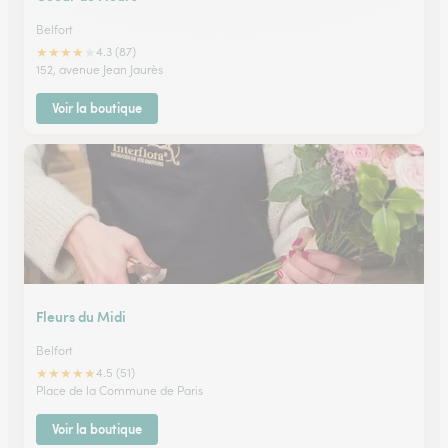
Belfort
★
★
★
★
★
4.3 (87)
152, avenue Jean Jaurès
Voir la boutique
Fleurs du Midi
Belfort
★
★
★
★
★
4.5 (51)
Place de la Commune de Paris
Voir la boutique