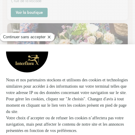
1, rue de la Rocade
Voir la boutique
Fleurs Anatole
Belfort
★
★
★
★
★
4.4 (126)
14, Bd Anatole France
Voir la boutique