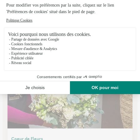
Au Chariot By Pauline
Belfort
★
★
★
★
★
4.5 (24)
202 Avenue Jean Jaurès
Voir la boutique
Coeur de Fleurs