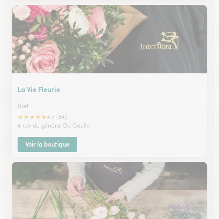
La Vie Fleurie
Bart
★
★
★
★
★
4.7 (84)
6 rue du général De Gaulle
Voir la boutique