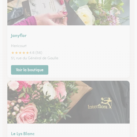
Janyflor
Hericourt
★
★
★
★
★
4.6 (56)
51, rue du Général de Gaulle
Voir la boutique
Le Lys Blanc