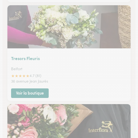
Tresors Fleuris
Belfort
★
★
★
★
★
4.7 (81)
36 avenue Jean Jaurès
Voir la boutique