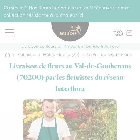
Aller au contenu
Canicule ? Nos fleurs tiennent le coup ! Découvrez notre
collection résistante à la chaleur
ici
Livraison de fleurs en 4h par un fleuriste Interflora
›
Fleuristes
›
Haute-Saône (70)
›
Le Val-de-Gouhenans
Accueil
Livraison de fleurs au Val-de-Gouhenans
(70200) par les fleuristes du réseau
Interflora