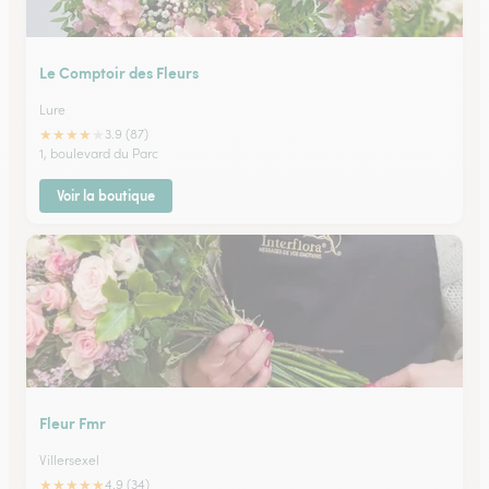
Le Comptoir des Fleurs
Lure
★
★
★
★
★
3.9 (87)
1, boulevard du Parc
Voir la boutique
Fleur Fmr
Villersexel
★
★
★
★
★
4.9 (34)