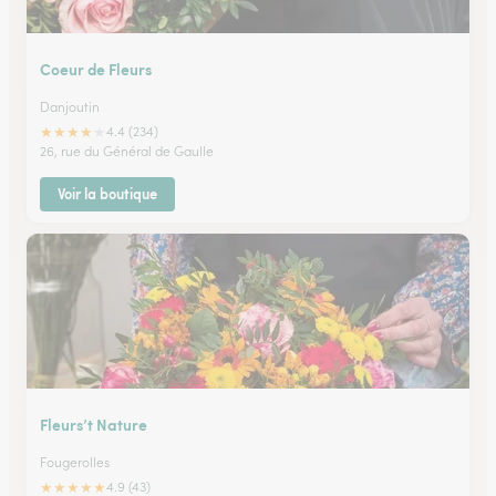
Coeur de Fleurs
Danjoutin
★
★
★
★
★
4.4 (234)
26, rue du Général de Gaulle
Voir la boutique
Fleurs’t Nature
Fougerolles
★
★
★
★
★
4.9 (43)