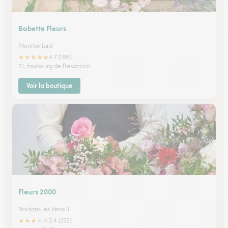
Babette Fleurs
Montbeliard
★
★
★
★
★
4.7 (198)
51, faubourg de Besancon
Voir la boutique
Fleurs 2000
Noidans les Vesoul
★
★
★
★
★
3.4 (222)