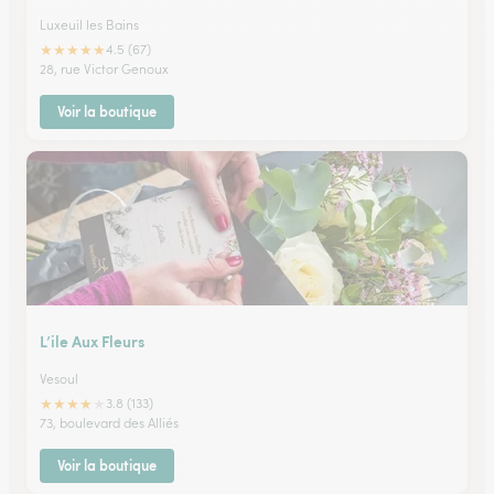
Luxeuil les Bains
★
★
★
★
★
4.5 (67)
28, rue Victor Genoux
Voir la boutique
L’ile Aux Fleurs
Vesoul
★
★
★
★
★
3.8 (133)
73, boulevard des Alliés
Voir la boutique