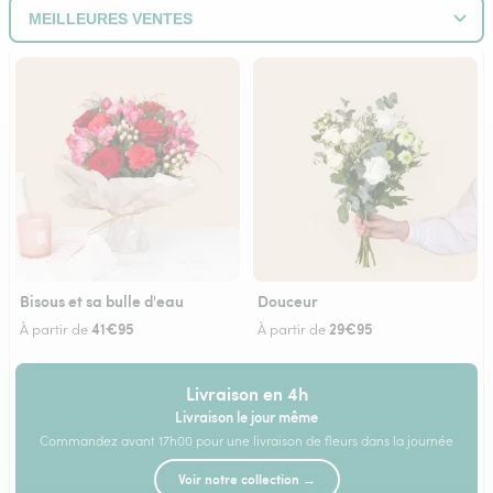
Bisous et sa bulle d'eau
Douceur
41€95
29€95
À partir de
À partir de
Livraison en 4h
Livraison le jour même
Commandez avant 17h00 pour une livraison de fleurs dans la journée
Voir notre collection →