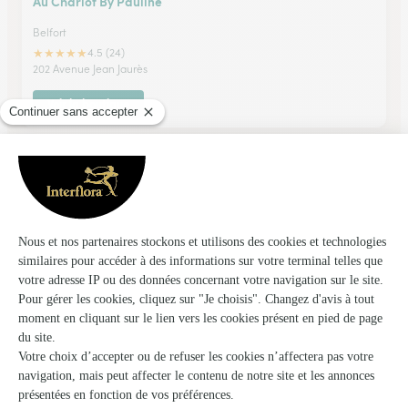
Au Chariot By Pauline
Belfort
★
★
★
★
★
4.5 (24)
202 Avenue Jean Jaurès
Voir la boutique
Coeur de Fleurs
Belfort
★
★
★
★
★
4.3 (87)
152, avenue Jean Jaurès
Voir la boutique