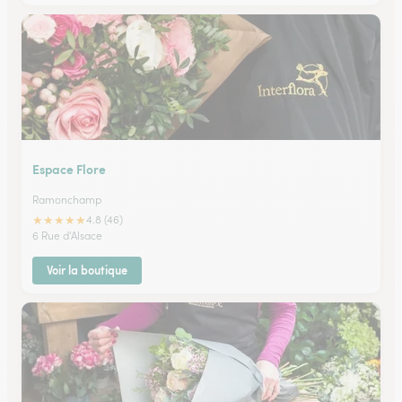
Espace Flore
Ramonchamp
★
★
★
★
★
4.8 (46)
6 Rue d'Alsace
Voir la boutique