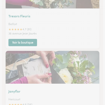
Tresors Fleuris
Belfort
★
★
★
★
★
4.7 (81)
36 avenue Jean Jaurès
Voir la boutique
Janyflor
Hericourt
★
★
★
★
★
4.6 (56)