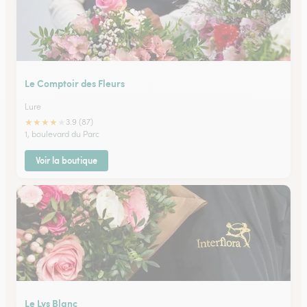
Le Comptoir des Fleurs
Lure
★
★
★
★
★
3.9 (87)
1, boulevard du Parc
Voir la boutique
Le Lys Blanc