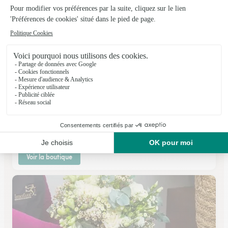
Fleurs Anatole
Belfort
★
★
★
★
★
4.4 (126)
14, Bd Anatole France
Voir la boutique