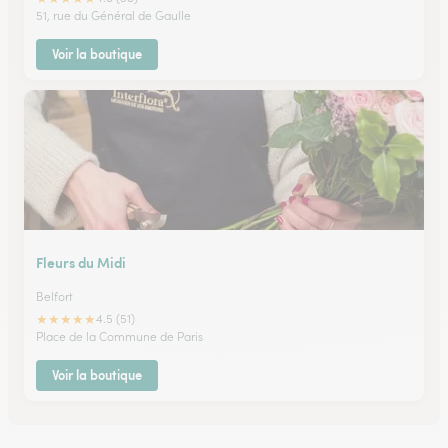
51, rue du Général de Gaulle
Voir la boutique
Fleurs du Midi
Belfort
★
★
★
★
★
4.5 (51)
Place de la Commune de Paris
Voir la boutique