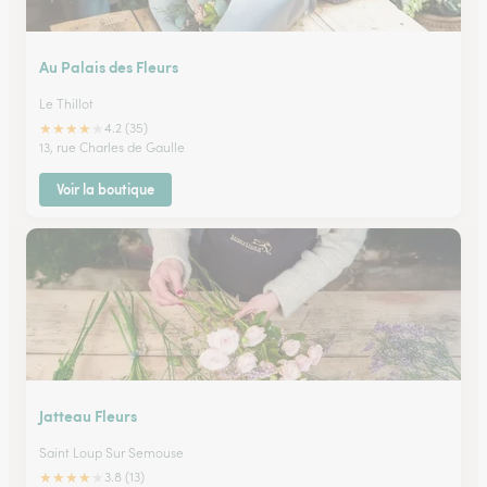
Au Palais des Fleurs
Le Thillot
★
★
★
★
★
4.2 (35)
13, rue Charles de Gaulle
Voir la boutique
Jatteau Fleurs
Saint Loup Sur Semouse
★
★
★
★
★
3.8 (13)