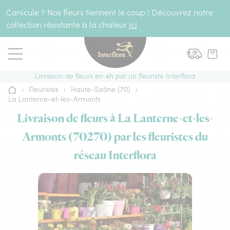
Aller au contenu
Canicule ? Nos fleurs tiennent le coup ! Découvrez notre
collection résistante à la chaleur
ici
Livraison de fleurs en 4h par un fleuriste Interflora
›
Fleuristes
›
Haute-Saône (70)
›
Accueil
La Lanterne-et-les-Armonts
Livraison de fleurs à La Lanterne-et-les-
Armonts (70270) par les fleuristes du
réseau Interflora