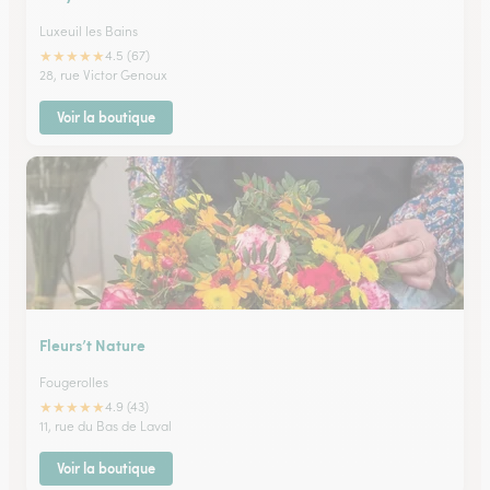
Luxeuil les Bains
★
★
★
★
★
4.5 (67)
28, rue Victor Genoux
Voir la boutique
Fleurs’t Nature
Fougerolles
★
★
★
★
★
4.9 (43)
11, rue du Bas de Laval
Voir la boutique