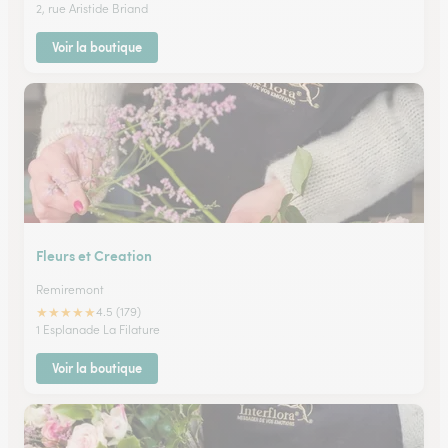
2, rue Aristide Briand
Voir la boutique
Fleurs et Creation
Remiremont
★
★
★
★
★
4.5 (179)
1 Esplanade La Filature
Voir la boutique