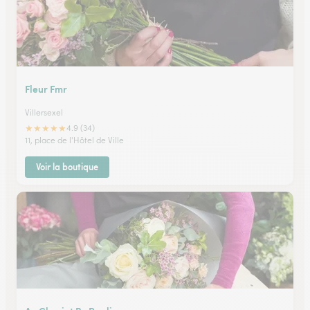
Fleur Fmr
Villersexel
★
★
★
★
★
4.9 (34)
11, place de l'Hôtel de Ville
Voir la boutique