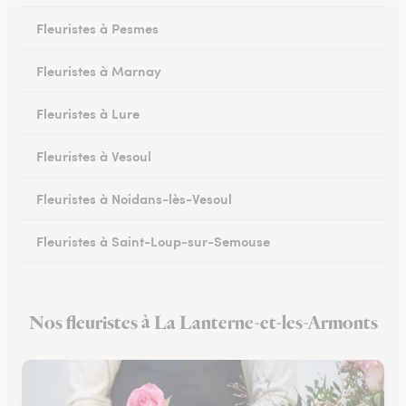
Fleuristes à Pesmes
Fleuristes à Marnay
Fleuristes à Lure
Fleuristes à Vesoul
Fleuristes à Noidans-lès-Vesoul
Fleuristes à Saint-Loup-sur-Semouse
Fleuristes à Héricourt
Nos fleuristes à La Lanterne-et-les-Armonts
Fleuristes à Scey-sur-Saône-et-Saint-Albin