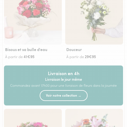
Bisous et sa bulle d'eau
Douceur
41€95
29€95
À partir de
À partir de
Livraison en 4h
Livraison le jour même
Commandez avant 17h00 pour une livraison de fleurs dans la journée
Voir notre collection →