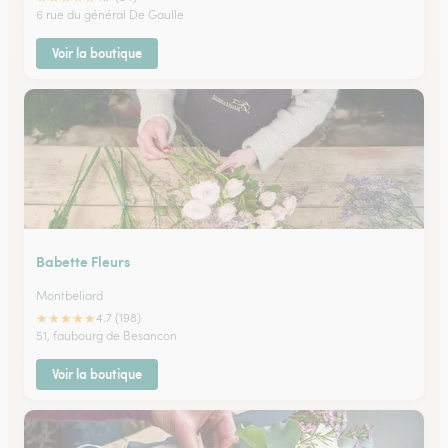
6 rue du général De Gaulle
Voir la boutique
Babette Fleurs
Montbeliard
★
★
★
★
★
4.7 (198)
51, faubourg de Besancon
Voir la boutique