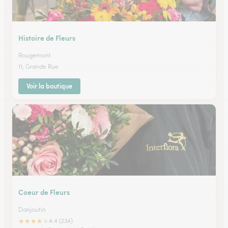
Histoire de Fleurs
Rougemont
11, Grande Rue
Voir la boutique
Coeur de Fleurs
Danjoutin
★
★
★
★
★
4.4 (234)