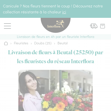
Aller au contenu
Canicule ? Nos fleurs tiennent le coup ! Découvrez notre
collection résistante à la chaleur
ici
Livraison de fleurs en 4h par un fleuriste Interflora
›
Fleuristes
›
Doubs (25)
›
Beutal
Accueil
Livraison de fleurs à Beutal (25250) par
les fleuristes du réseau Interflora