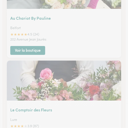
Au Chariot By Pauline
Belfort
★
★
★
★
★
4.5 (24)
202 Avenue Jean Jaurès
Voir la boutique
Le Comptoir des Fleurs
Lure
★
★
★
★
★
3.9 (87)