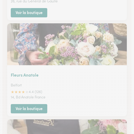
26, rue du Général de Gaulle
Voir la boutique
Fleurs Anatole
Belfort
★
★
★
★
★
4.4 (126)
14, Bd Anatole France
Voir la boutique