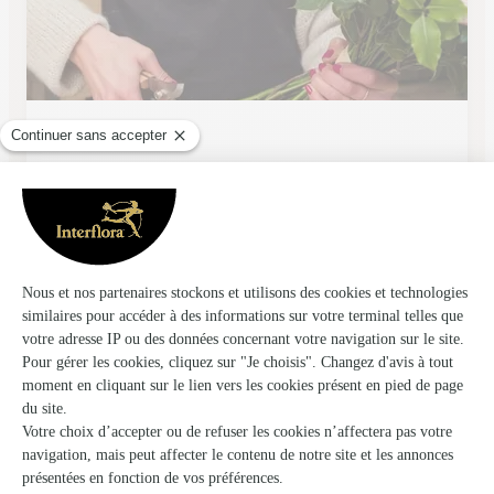
Fleurs du Midi
Belfort
★
★
★
★
★
4.5 (51)
Place de la Commune de Paris
Voir la boutique
Tresors Fleuris