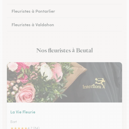
Fleuristes à Pontarlier
Fleuristes à Valdahon
Fleuristes à Rougemont
Nos fleuristes à Beutal
Fleuristes à Avanne-Aveney
La Vie Fleurie
Bart
★
★
★
★
★
4.7 (84)