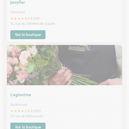
Janyflor
Hericourt
★
★
★
★
★
4.6 (56)
51, rue du Général de Gaulle
Voir la boutique
L’eglantine
Audincourt
★
★
★
★
★
4.3 (155)
77, rue de Seloncourt
Voir la boutique