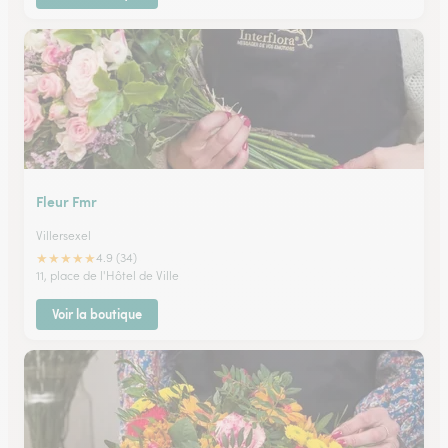
Fleur Fmr
Villersexel
★
★
★
★
★
4.9 (34)
11, place de l'Hôtel de Ville
Voir la boutique