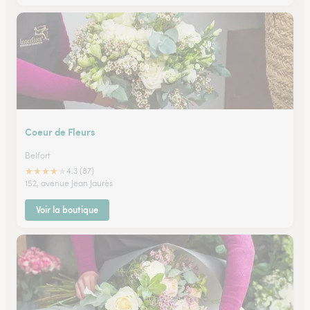
Coeur de Fleurs
Belfort
★
★
★
★
★
4.3 (87)
152, avenue Jean Jaurès
Voir la boutique