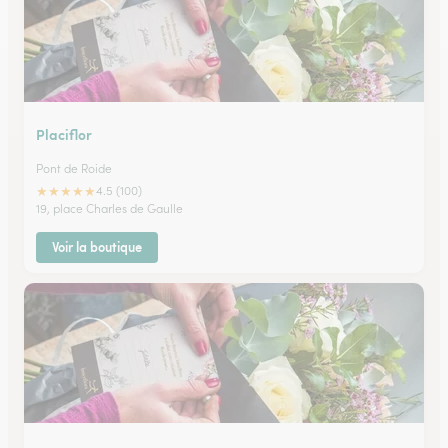
Placiflor
Pont de Roide
★
★
★
★
★
4.5 (100)
19, place Charles de Gaulle
Voir la boutique