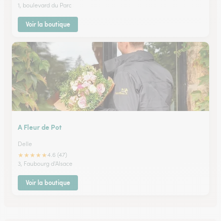
1, boulevard du Parc
Voir la boutique
A Fleur de Pot
Delle
★
★
★
★
★
4.6 (47)
3, Faubourg d'Alsace
Voir la boutique