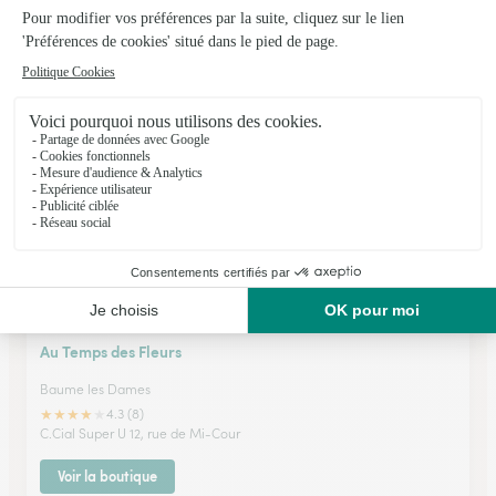
Belfort
★
★
★
★
★
4.7 (81)
36 avenue Jean Jaurès
Voir la boutique
Au Temps des Fleurs
Baume les Dames
★
★
★
★
★
4.3 (8)
C.Cial Super U 12, rue de Mi-Cour
Voir la boutique