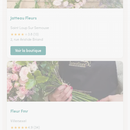
Jatteau Fleurs
Saint Loup Sur Semouse
★
★
★
★
★
3.8 (13)
2, rue Aristide Briand
Voir la boutique
Fleur Fmr
Villersexel
★
★
★
★
★
4.9 (34)