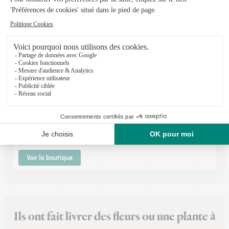
Janyflor
Hericourt
★
★
★
★
★
4.6 (56)
51, rue du Général de Gaulle
Voir la boutique
Ils ont fait livrer des fleurs ou une plante à