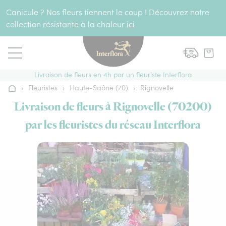
Aller au contenu
Canicule ? Nos fleurs tiennent le coup ! Découvrez notre
collection résistante à la chaleur
ici
Livraison de fleurs en 4h par un fleuriste Interflora
›
Fleuristes
›
Haute-Saône (70)
›
Rignovelle
Accueil
Livraison de fleurs à Rignovelle (70200)
par les fleuristes du réseau Interflora