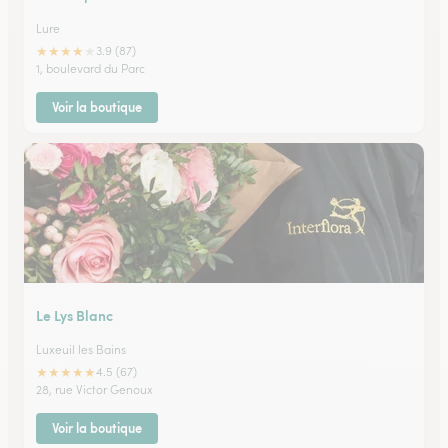
Lure
★
★
★
★
★
3.9 (87)
1, boulevard du Parc
Voir la boutique
Le Lys Blanc
Luxeuil les Bains
★
★
★
★
★
4.5 (67)
28, rue Victor Genoux
Voir la boutique