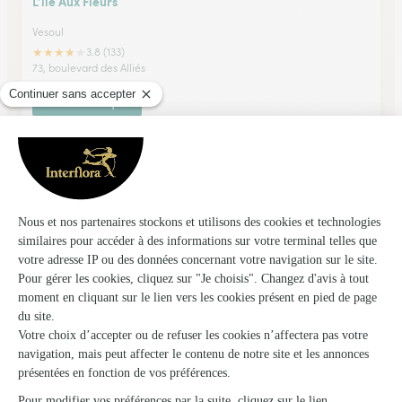
L’ile Aux Fleurs
Vesoul
★
★
★
★
★
3.8 (133)
73, boulevard des Alliés
Voir la boutique
Fleurs et Creation
Remiremont
★
★
★
★
★
4.5 (179)
1 Esplanade La Filature
Voir la boutique