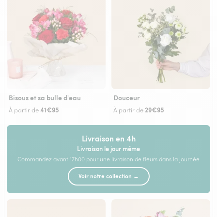
Bisous et sa bulle d'eau
Douceur
41€95
29€95
À partir de
À partir de
Livraison en 4h
Livraison le jour même
Commandez avant 17h00 pour une livraison de fleurs dans la journée
Voir notre collection →