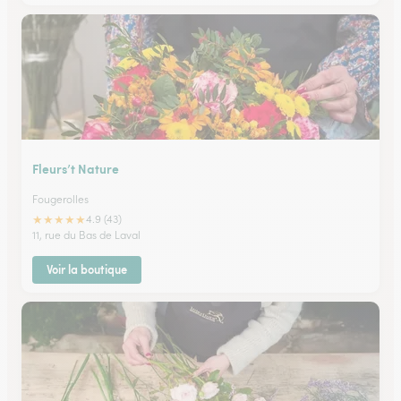
Fleurs’t Nature
Fougerolles
★
★
★
★
★
4.9 (43)
11, rue du Bas de Laval
Voir la boutique