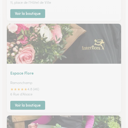
11, place de l'Hôtel de Ville
Voir la boutique
Espace Flore
Ramonchamp
★
★
★
★
★
4.8 (46)
6 Rue d'Alsace
Voir la boutique