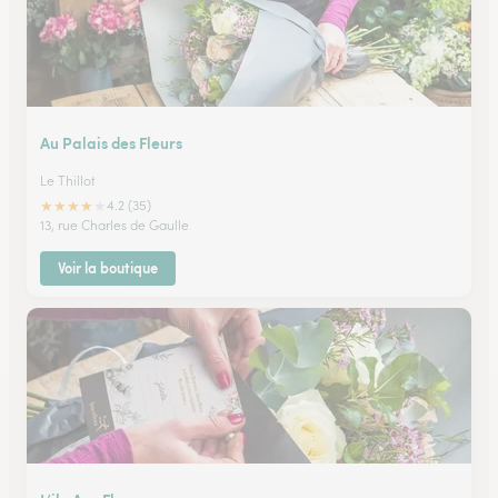
Au Palais des Fleurs
Le Thillot
★
★
★
★
★
4.2 (35)
13, rue Charles de Gaulle
Voir la boutique