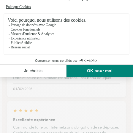
★
★
★
★
★
J'utilise votre site pour l'envoi de…
J'utilise votre site pour l'envoi de fleurs pour ma famille. Il y a
beaucoup de choix.
04/04/2026
★
★
★
★
★
Date et heure de livraison respectées
Date et heure de livraison respectées. Très beau bouquet.
04/02/2026
★
★
★
★
★
Excellente expérience
Commande faite par Internet,sans obligation de se déplacer.
Choix des produits proposés en visuel. La commande