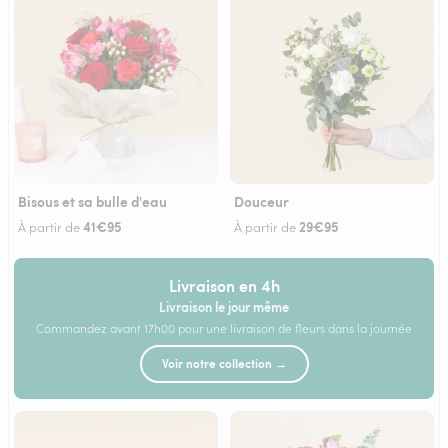
Bisous et sa bulle d'eau
Douceur
41€95
29€95
À partir de
À partir de
Livraison en 4h
Livraison le jour même
Commandez avant 17h00 pour une livraison de fleurs dans la journée
Voir notre collection →