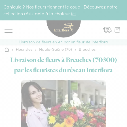
Aller au contenu
Canicule ? Nos fleurs tiennent le coup ! Découvrez notre
collection résistante à la chaleur
ici
Livraison de fleurs en 4h par un fleuriste Interflora
›
Fleuristes
›
Haute-Saône (70)
›
Breuches
Accueil
Livraison de fleurs à Breuches (70300)
par les fleuristes du réseau Interflora