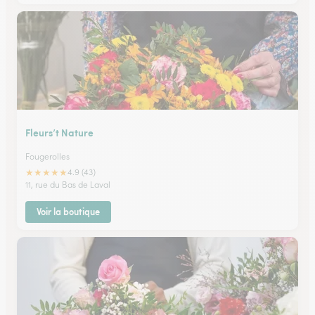
Fleurs’t Nature
Fougerolles
★
★
★
★
★
4.9 (43)
11, rue du Bas de Laval
Voir la boutique