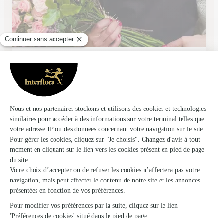
Fleur Fmr
Villersexel
★
★
★
★
★
4.9 (34)
11, place de l'Hôtel de Ville
Voir la boutique
Ils ont fait livrer des fleurs ou une plante à
Breuches