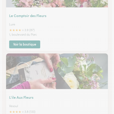
Le Comptoir des Fleurs
Lure
★
★
★
★
★
3.9 (87)
1, boulevard du Parc
Voir la boutique
L’ile Aux Fleurs
Vesoul
★
★
★
★
★
3.8 (133)