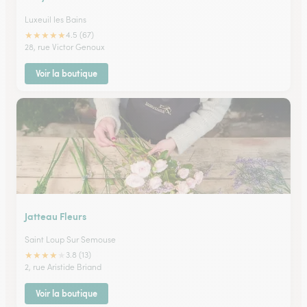
Luxeuil les Bains
★
★
★
★
★
4.5 (67)
28, rue Victor Genoux
Voir la boutique
Jatteau Fleurs
Saint Loup Sur Semouse
★
★
★
★
★
3.8 (13)
2, rue Aristide Briand
Voir la boutique