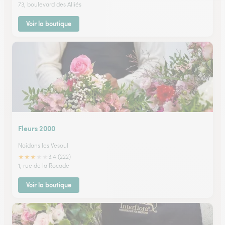
73, boulevard des Alliés
Voir la boutique
Fleurs 2000
Noidans les Vesoul
★
★
★
★
★
3.4 (222)
1, rue de la Rocade
Voir la boutique