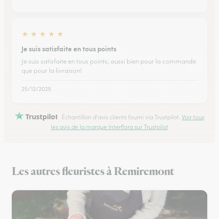
★
★
★
★
★
Je suis satisfaite en tous points
Je suis satisfaite en tous points, aussi bien pour la commande
que pour la livraison!
25/12/2025
Trustpilot
Échantillon d'avis clients fourni via Trustpilot.
Voir tous
les avis de la marque Interflora sur Trustpilot
Les autres fleuristes à Remiremont