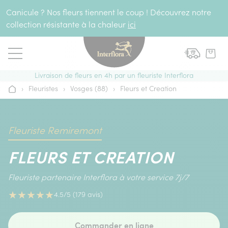
Aller au contenu
Canicule ? Nos fleurs tiennent le coup ! Découvrez notre
collection résistante à la chaleur
ici
Livraison de fleurs en 4h par un fleuriste Interflora
›
Fleuristes
›
Vosges (88)
›
Fleurs et Creation
Accueil
Fleuriste Remiremont
FLEURS ET CREATION
Fleuriste partenaire Interflora à votre service 7j/7
★
★
★
★
★
4.5/5 (179 avis)
Commander en ligne