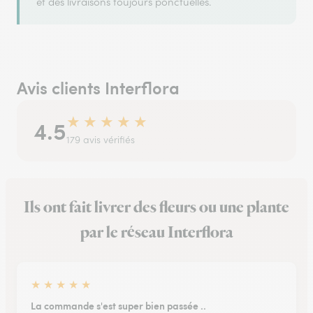
et des livraisons toujours ponctuelles.
Avis clients Interflora
★
★
★
★
★
4.5
179 avis vérifiés
Ils ont fait livrer des fleurs ou une plante
par le réseau Interflora
★
★
★
★
★
La commande s'est super bien passée ..