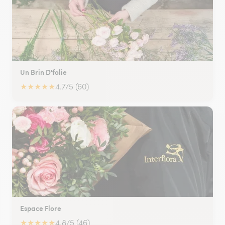
Un Brin D'folie
★
★
★
★
★
4.7/5 (60)
Espace Flore
★
★
★
★
★
4.8/5 (46)