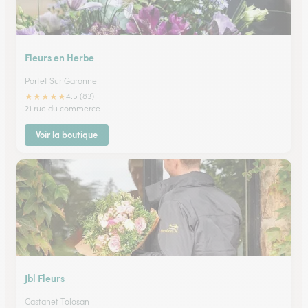
Fleurs en Herbe
Portet Sur Garonne
★
★
★
★
★
4.5 (83)
21 rue du commerce
Voir la boutique
Jbl Fleurs
Castanet Tolosan