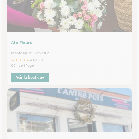
Al’o Fleurs
Montesquieu Volvestre
★
★
★
★
★
4.6 (56)
68, rue Mage
Voir la boutique