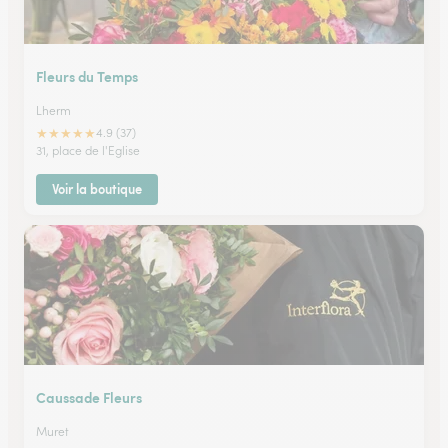
Fleurs du Temps
Lherm
★
★
★
★
★
4.9 (37)
31, place de l'Eglise
Voir la boutique
Caussade Fleurs
Muret