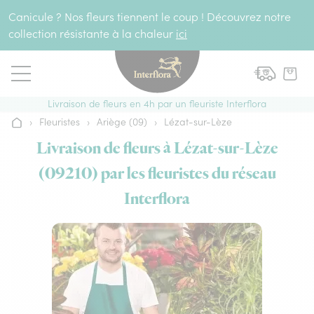
Aller au contenu
Canicule ? Nos fleurs tiennent le coup ! Découvrez notre
collection résistante à la chaleur
ici
Livraison de fleurs en 4h par un fleuriste Interflora
›
Fleuristes
›
Ariège (09)
›
Lézat-sur-Lèze
Accueil
Livraison de fleurs à Lézat-sur-Lèze
(09210) par les fleuristes du réseau
Interflora