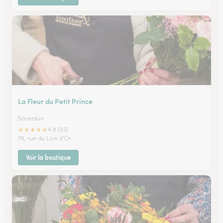
La Fleur du Petit Prince
Saverdun
★
★
★
★
★
4.8 (63)
78, rue du Lion d'Or
Voir la boutique