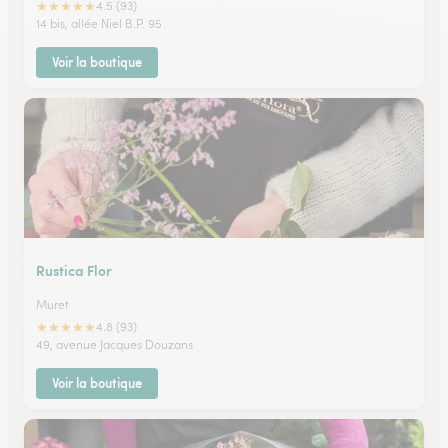
★
★
★
★
★
4.5 (93)
14 bis, allée Niel B.P. 95
Voir la boutique
Rustica Flor
Muret
★
★
★
★
★
4.8 (93)
49, avenue Jacques Douzans
Voir la boutique