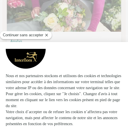
Anylys
Pins Justaret
★
★
★
★
★
4.7 (42)
C.Cial Champion Chemin de la Croisette
Voir la boutique