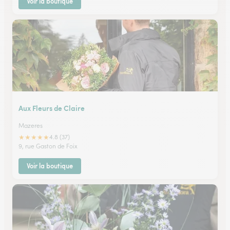
Voir la boutique
Aux Fleurs de Claire
Mazeres
★
★
★
★
★
4.8 (37)
9, rue Gaston de Foix
Voir la boutique