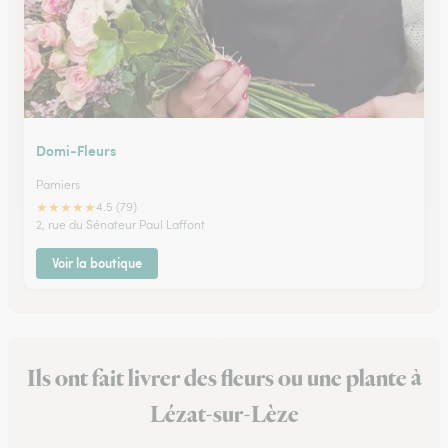
Domi-Fleurs
Pamiers
★
★
★
★
★
4.5 (79)
2, rue du Sénateur Paul Laffont
Voir la boutique
Ils ont fait livrer des fleurs ou une plante à
Lézat-sur-Lèze