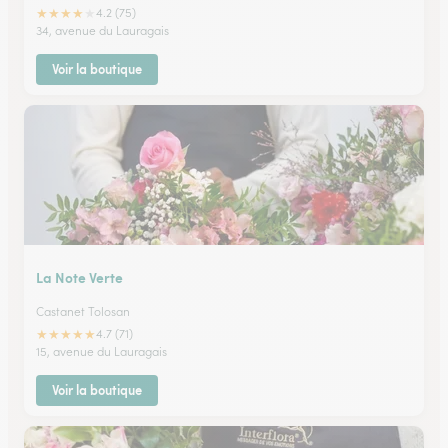
★
★
★
★
★
4.2 (75)
34, avenue du Lauragais
Voir la boutique
La Note Verte
Castanet Tolosan
★
★
★
★
★
4.7 (71)
15, avenue du Lauragais
Voir la boutique