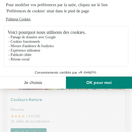
Le Temps des Fleurs
Cazeres
★
★
★
★
★
4.7 (130)
9, boulevard Jean Jaurés
Voir la boutique
Couleurs Nature
Rieumes
★
★
★
★
★
3.8 (29)
35, allée de la Libération