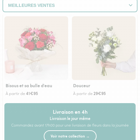
Bisous et sa bulle d'eau
Douceur
41€95
29€95
À partir de
À partir de
Livraison en 4h
Livraison le jour même
Commandez avant 17h00 pour une livraison de fleurs dans la journée
Voir notre collection →