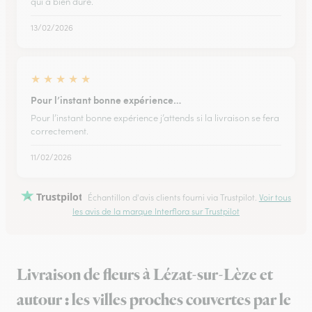
qui a bien duré.
13/02/2026
★
★
★
★
★
Pour l’instant bonne expérience…
Pour l’instant bonne expérience j’attends si la livraison se fera
correctement.
11/02/2026
Trustpilot
Échantillon d'avis clients fourni via Trustpilot.
Voir tous
les avis de la marque Interflora sur Trustpilot
Livraison de fleurs à Lézat-sur-Lèze et
autour : les villes proches couvertes par le