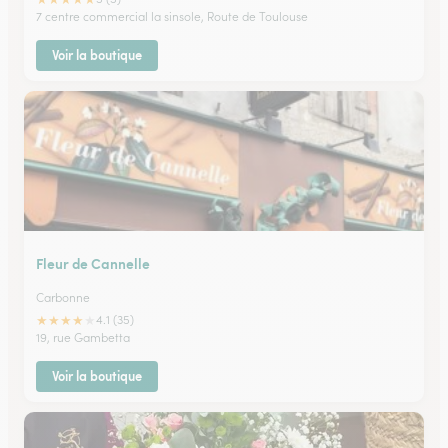
7 centre commercial la sinsole, Route de Toulouse
Voir la boutique
Fleur de Cannelle
Carbonne
★
★
★
★
★
4.1 (35)
19, rue Gambetta
Voir la boutique