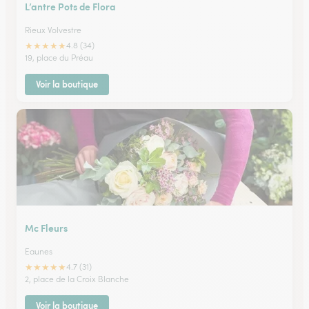
L’antre Pots de Flora
Rieux Volvestre
★
★
★
★
★
4.8 (34)
19, place du Préau
Voir la boutique
Mc Fleurs
Eaunes
★
★
★
★
★
4.7 (31)
2, place de la Croix Blanche
Voir la boutique