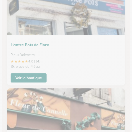
L’antre Pots de Flora
Rieux Volvestre
★
★
★
★
★
4.8 (34)
19, place du Préau
Voir la boutique