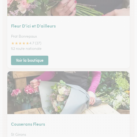
Fleur D’ici et D’ailleurs
Prat Bonrepaux
★
★
★
★
★
4.7 (27)
52 route nationale
Voir la boutique
Couserans Fleurs
St Girons