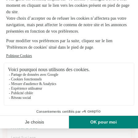
Aux Mille Roses
St Gaudens
★
★
★
★
★
4.7 (85)
3, place Jean Jaurès
Voir la boutique
A Fleur D’eau
Lezat Sur Leze