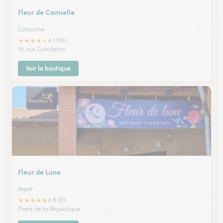
Fleur de Cannelle
Carbonne
★
★
★
★
★
4.1 (35)
19, rue Gambetta
Voir la boutique
Fleur de Lune
Aspet
★
★
★
★
★
4.8 (8)
Place de la République