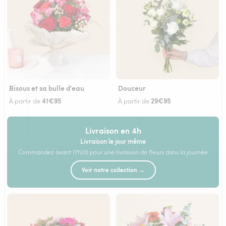
Bisous et sa bulle d'eau
Douceur
41€95
29€95
À partir de
À partir de
Livraison en 4h
Livraison le jour même
Commandez avant 17h00 pour une livraison de fleurs dans la journée
Voir notre collection →