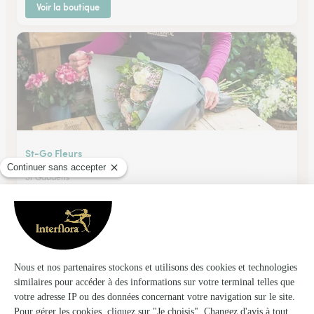
Voir la boutique
St-Go Fleurs
St Gaudens
★
★
★
★
★
4.5 (76)
102 bis avenue François Mitterrand
Voir la boutique