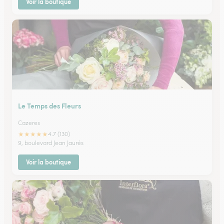
Voir la boutique
Le Temps des Fleurs
Cazeres
★
★
★
★
★
4.7 (130)
9, boulevard Jean Jaurés
Voir la boutique