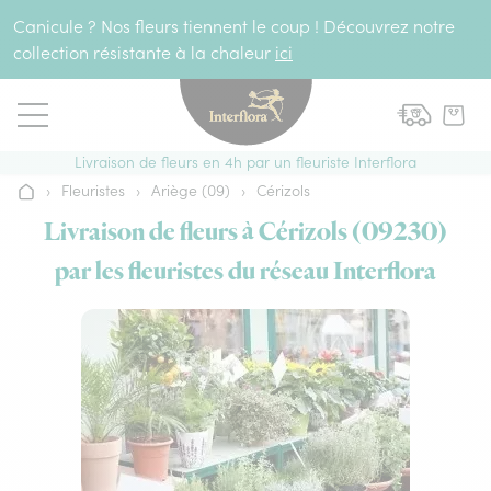
Aller au contenu
Canicule ? Nos fleurs tiennent le coup ! Découvrez notre
collection résistante à la chaleur
ici
Livraison de fleurs en 4h par un fleuriste Interflora
›
Fleuristes
›
Ariège (09)
›
Cérizols
Accueil
Livraison de fleurs à Cérizols (09230)
par les fleuristes du réseau Interflora