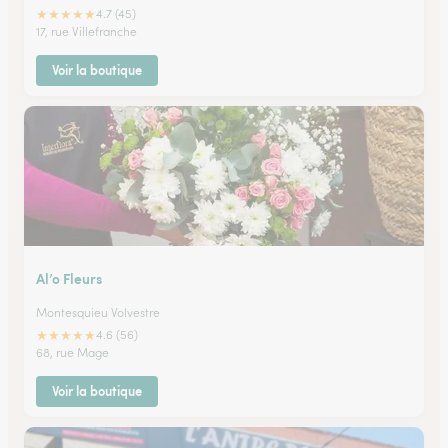
★
★
★
★
★
4.7 (45)
17, rue Villefranche
Voir la boutique
Al’o Fleurs
Montesquieu Volvestre
★
★
★
★
★
4.6 (56)
68, rue Mage
Voir la boutique