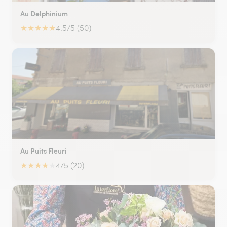
Au Delphinium
★
★
★
★
★
4.5/5 (50)
Au Puits Fleuri
★
★
★
★
★
4/5 (20)