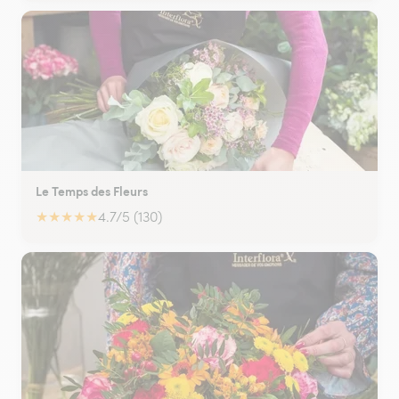
Le Temps des Fleurs
★
★
★
★
★
4.7/5 (130)