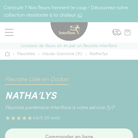
Aller au contenu
Canicule ? Nos fleurs tiennent le coup ! Découvrez notre
collection résistante à la chaleur
ici
Livraison de fleurs en 4h par un fleuriste Interflora
›
Fleuristes
›
Haute-Garonne (31)
›
Natha’lys
Accueil
Fleuriste L'isle en Dodon
NATHA’LYS
Fleuriste partenaire Interflora à votre service 7j/7
★
★
★
★
★
4.6/5 (51 avis)
Commander en ligne