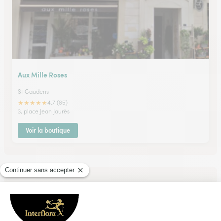
Aux Mille Roses
St Gaudens
★
★
★
★
★
4.7 (85)
3, place Jean Jaurès
Voir la boutique
Ils ont fait livrer des fleurs ou une plante à
Illartein