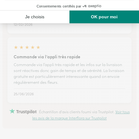
Top pratique
Top simple d'utilisation
12/02/2026
★
★
★
★
★
Commande via l’appli très rapide
Commande via l’appli très rapide et les infos sur la livraison
sont réactives donc gain de temps et de sérénité. La livraison
gratuite est particulièrement interessante quand on envoie
régulièrement des fleurs.
25/06/2026
Trustpilot
Échantillon d'avis clients fourni via Trustpilot.
Voir tous
les avis de la marque Interflora sur Trustpilot