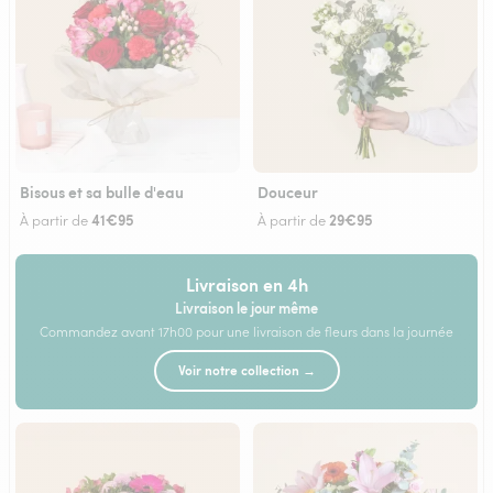
Bisous et sa bulle d'eau
Douceur
41€95
29€95
À partir de
À partir de
Livraison en 4h
Livraison le jour même
Commandez avant 17h00 pour une livraison de fleurs dans la journée
Voir notre collection →