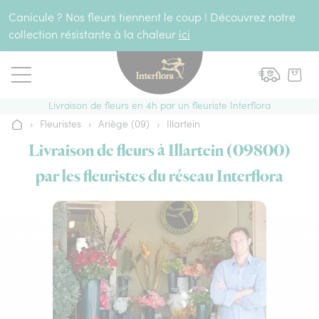
Aller au contenu
Canicule ? Nos fleurs tiennent le coup ! Découvrez notre
collection résistante à la chaleur
ici
Livraison de fleurs en 4h par un fleuriste Interflora
›
Fleuristes
›
Ariège (09)
›
Illartein
Accueil
Livraison de fleurs à Illartein (09800)
par les fleuristes du réseau Interflora