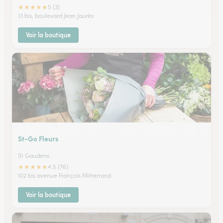
★
★
★
★
★
5 (3)
13 bis, boulevard Jean Jaurès
Voir la boutique
St-Go Fleurs
St Gaudens
★
★
★
★
★
4.5 (76)
102 bis avenue François Mitterrand
Voir la boutique