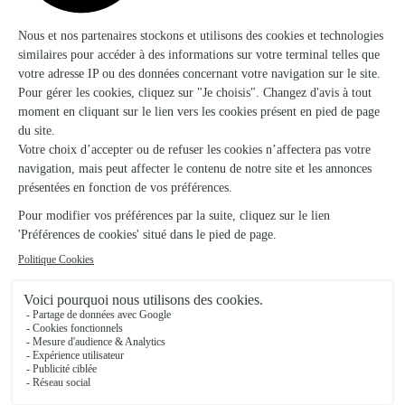
★
★
★
★
★
Le choix et l'organisation de la…
Le choix et l'organisation de la livraison de fleurs pour des
obsèques a été rapide et facile.
02/03/2026
★
★
★
★
★
Vaste choix de bouquets
Rapidité de commande et surtout de livraison. Je m'y suis pris
au dernier moment et la livraison a été effectuée le jour
même. C'est parfait.
15/05/2026
★
★
★
★
★