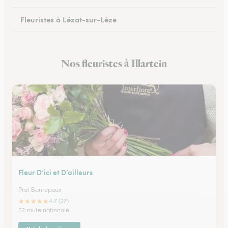
Fleuristes à Lézat-sur-Lèze
Nos fleuristes à Illartein
Fleur D’ici et D’ailleurs
Prat Bonrepaux
★
★
★
★
★
4.7 (27)
52 route nationale