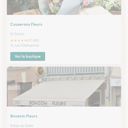
Couserans Fleurs
St Girons
★
★
★
★
★
4.7 (45)
17, rue Villefranche
Voir la boutique
Bonzom Fleurs
Salies du Salat