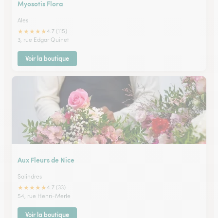
Myosotis Flora
Ales
★
★
★
★
★
4.7 (115)
3, rue Edgar Quinet
Voir la boutique
Aux Fleurs de Nice
Salindres
★
★
★
★
★
4.7 (33)
54, rue Henri-Merle
Voir la boutique