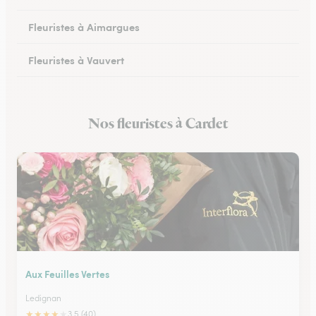
Fleuristes à Aimargues
Fleuristes à Vauvert
Fleuristes à Marguerittes
Nos fleuristes à Cardet
Fleuristes à Salindres
Aux Feuilles Vertes
Ledignan
★
★
★
★
★
3.5 (40)