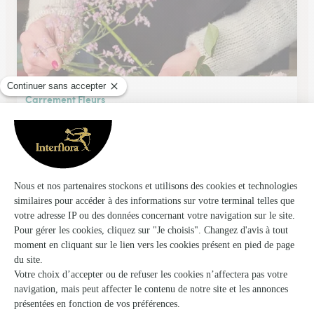
Carrement Fleurs
Nimes
★
★
★
★
★
3.9 (21)
205 route de sauve
Voir la boutique