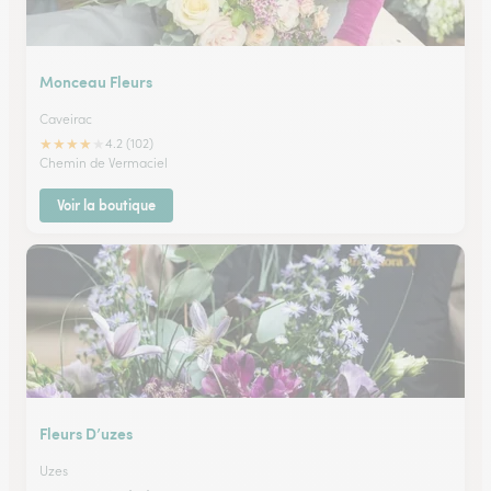
Monceau Fleurs
Caveirac
★
★
★
★
★
4.2 (102)
Chemin de Vermaciel
Voir la boutique
Fleurs D’uzes
Uzes