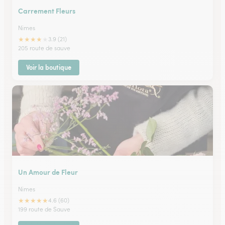
Carrement Fleurs
Nimes
★
★
★
★
★
3.9 (21)
205 route de sauve
Voir la boutique
Un Amour de Fleur
Nimes
★
★
★
★
★
4.6 (60)
199 route de Sauve