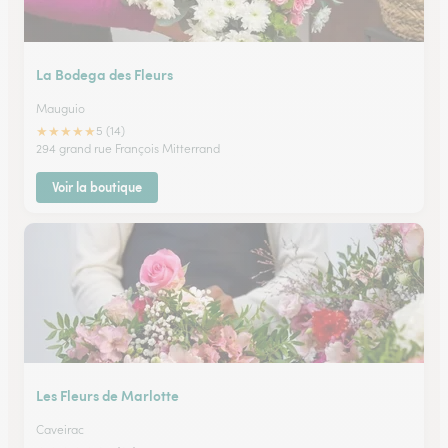
La Bodega des Fleurs
Mauguio
★
★
★
★
★
5 (14)
294 grand rue François Mitterrand
Voir la boutique
Les Fleurs de Marlotte
Caveirac