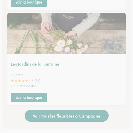
Voir la boutique
Les Jardins de la Fontaine
Grabels
★
★
★
★
★
4.8 (73)
2 rue des écoles
Voir la boutique
Voir tous les fleuristes à Campagne