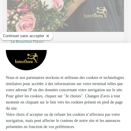
Le Bouchon Fleuri
Castelnau le Lez
★
★
★
★
★
4.4 (35)
21, avenue du Jeu de Mail
Voir la boutique