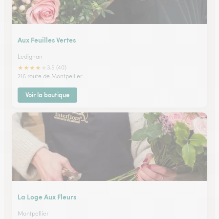
Aux Feuilles Vertes
Ledignan
★
★
★
★
★
3.5 (40)
216 route de Montpellier
Voir la boutique
La Loge Aux Fleurs
Montpellier