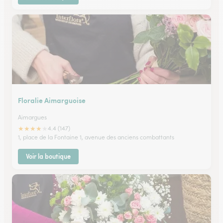
Floralie Aimarguoise
Aimargues
★
★
★
★
★
4.4 (147)
1, place de la Fontaine 1, avenue des anciens combattants
Voir la boutique