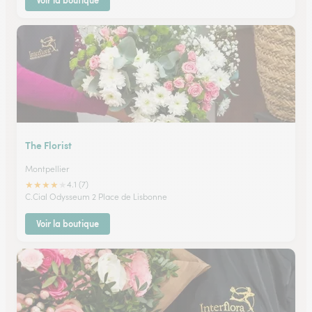
Voir la boutique
The Florist
Montpellier
★
★
★
★
★
4.1 (7)
C.Cial Odysseum 2 Place de Lisbonne
Voir la boutique