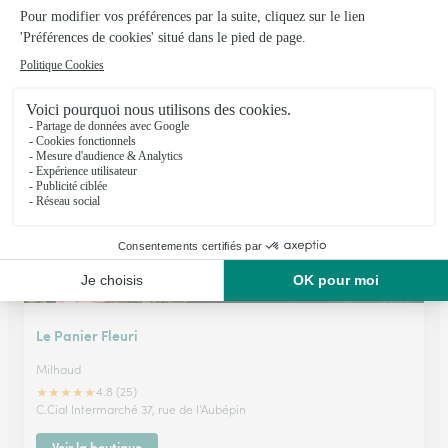
L’instant Fleurs
Vauvert
★
★
★
★
★
4.6 (38)
CCial Intermarché ZAC Côte Soleil - Av. R Gourdon
Voir la boutique
Le Panier Fleuri
Milhaud
★
★
★
★
★
4.8 (25)
C.Cial Intermarché 37, rue de l'Aubépin