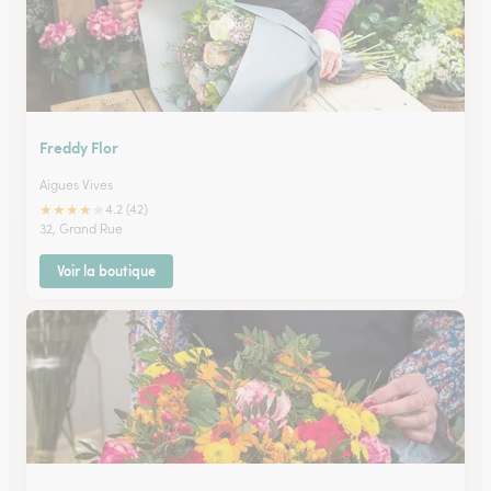
Freddy Flor
Aigues Vives
★
★
★
★
★
4.2 (42)
32, Grand Rue
Voir la boutique