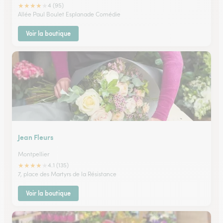
★
★
★
★
★
4 (95)
Allée Paul Boulet Esplanade Comédie
Voir la boutique
Jean Fleurs
Montpellier
★
★
★
★
★
4.1 (135)
7, place des Martyrs de la Résistance
Voir la boutique