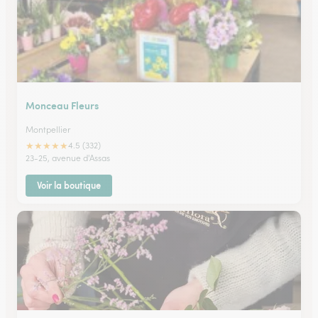
Monceau Fleurs
Montpellier
★
★
★
★
★
4.5 (332)
23-25, avenue d'Assas
Voir la boutique