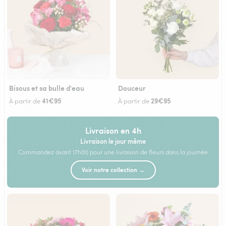
Bisous et sa bulle d'eau
Douceur
41€95
29€95
À partir de
À partir de
Livraison en 4h
Livraison le jour même
Commandez avant 17h00 pour une livraison de fleurs dans la journée
Voir notre collection →