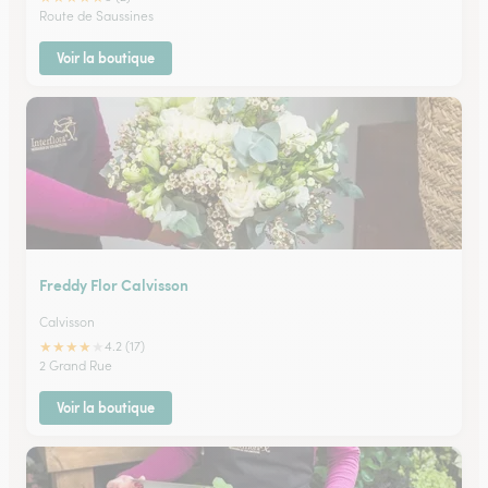
Route de Saussines
Voir la boutique
Freddy Flor Calvisson
Calvisson
★
★
★
★
★
4.2 (17)
2 Grand Rue
Voir la boutique