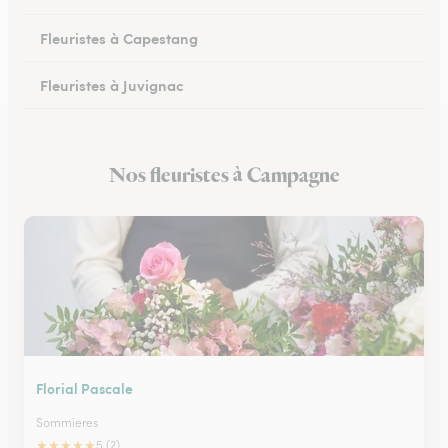
Fleuristes à Capestang
Fleuristes à Juvignac
Fleuristes à Mauguio
Nos fleuristes à Campagne
Fleuristes à Pignan
Florial Pascale
Sommieres
★
★
★
★
★
5 (2)