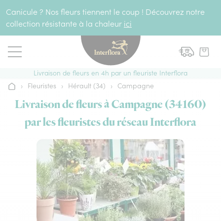
Aller au contenu
Canicule ? Nos fleurs tiennent le coup ! Découvrez notre
collection résistante à la chaleur
ici
Livraison de fleurs en 4h par un fleuriste Interflora
›
Fleuristes
›
Hérault (34)
›
Campagne
Accueil
Livraison de fleurs à Campagne (34160)
par les fleuristes du réseau Interflora