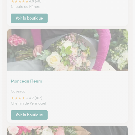
★
★
★
★
★
4.9 (48)
3, route de Nîmes
Voir la boutique
Monceau Fleurs
Caveirac
★
★
★
★
★
4.2 (102)
Chemin de Vermaciel
Voir la boutique