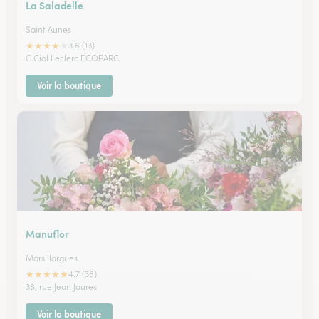
La Saladelle
Saint Aunes
★
★
★
★
★
3.6 (13)
C.Cial Leclerc ECOPARC
Voir la boutique
Manuflor
Marsillargues
★
★
★
★
★
4.7 (36)
38, rue Jean Jaures
Voir la boutique