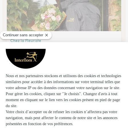
Chez la Fleuriste
Marguerittes
★
★
★
★
★
4.6 (124)
5 rue du Ventoux
Voir la boutique