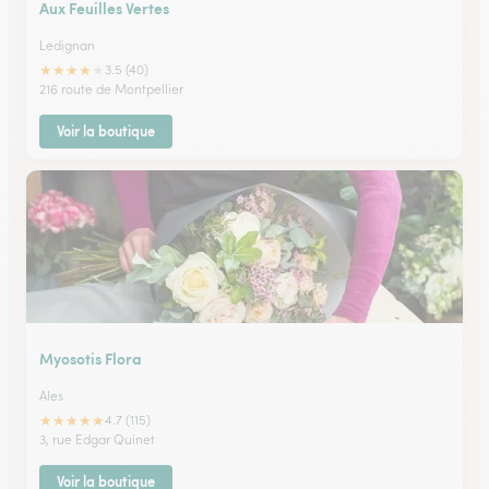
Aux Feuilles Vertes
Ledignan
★
★
★
★
★
3.5 (40)
216 route de Montpellier
Voir la boutique
Myosotis Flora
Ales
★
★
★
★
★
4.7 (115)
3, rue Edgar Quinet
Voir la boutique