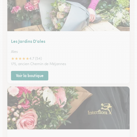
Les Jardins D’ales
Ales
★
★
★
★
★
4.7 (54)
175, ancien Chemin de Méjannes
Voir la boutique