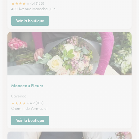
★
★
★
★
★
4.4 (158)
409 Avenue Marechal Juin
Voir la boutique
Monceau Fleurs
Caveirac
★
★
★
★
★
4.2 (102)
Chemin de Vermaciel
Voir la boutique