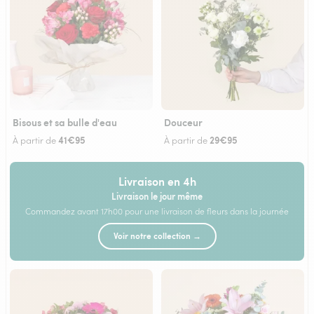
Bisous et sa bulle d'eau
Douceur
41€95
29€95
À partir de
À partir de
Livraison en 4h
Livraison le jour même
Commandez avant 17h00 pour une livraison de fleurs dans la journée
Voir notre collection →