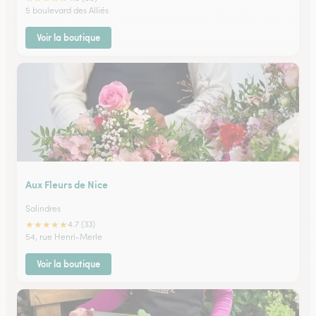
5 boulevard des Alliés
Voir la boutique
Aux Fleurs de Nice
Salindres
★
★
★
★
★
4.7 (33)
54, rue Henri-Merle
Voir la boutique