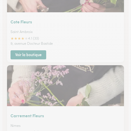
Cote Fleurs
Saint Ambroix
★
★
★
★
★
4.1 (33)
9, avenue Docteur Bastide
Voir la boutique
Carrement Fleurs
Nimes