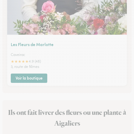
Les Fleurs de Marlotte
Caveirac
★
★
★
★
★
4.9 (48)
3, route de Nîmes
Voir la boutique
Ils ont fait livrer des fleurs ou une plante à
Aigaliers