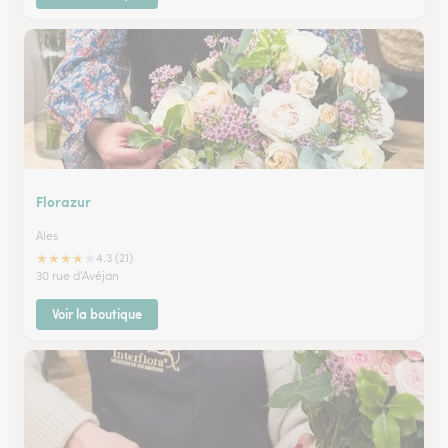
Florazur
Ales
★
★
★
★
★
4.3 (21)
30 rue d'Avéjan
Voir la boutique