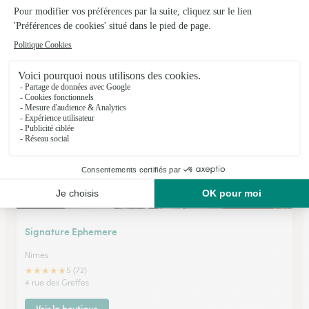
Jardin des Fleurs Dianthus Nimes
Nimes
★
★
★
★
★
4 (115)
3 Square de la Bouquerie
Voir la boutique
Signature Ephemere
Nimes
★
★
★
★
★
5 (72)
4 rue des Greffes