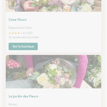
Ceze Fleurs
Bagnols Sur Ceze
★
★
★
★
★
4.4 (47)
16, boulevard Lacombe
Voir la boutique
Le Jardin des Fleurs
Nimes