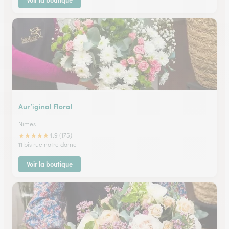
Voir la boutique
Aur’iginal Floral
Nimes
★
★
★
★
★
4.9 (175)
11 bis rue notre dame
Voir la boutique