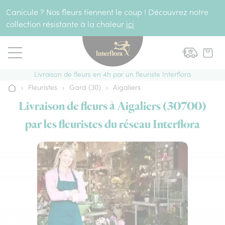
Aller au contenu
Canicule ? Nos fleurs tiennent le coup ! Découvrez notre
collection résistante à la chaleur
ici
Livraison de fleurs en 4h par un fleuriste Interflora
›
Fleuristes
›
Gard (30)
›
Aigaliers
Accueil
Livraison de fleurs à Aigaliers (30700)
par les fleuristes du réseau Interflora