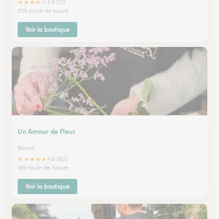
★
★
★
★
★
3.9 (21)
205 route de sauve
Voir la boutique
Un Amour de Fleur
Nimes
★
★
★
★
★
4.6 (60)
199 route de Sauve
Voir la boutique