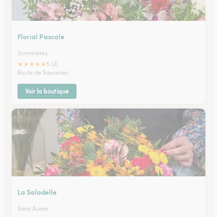
Florial Pascale
Sommieres
★
★
★
★
★
5 (2)
Route de Saussines
Voir la boutique
La Saladelle
Saint Aunes