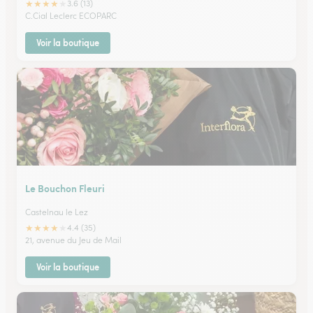
★
★
★
★
★
3.6 (13)
C.Cial Leclerc ECOPARC
Voir la boutique
Le Bouchon Fleuri
Castelnau le Lez
★
★
★
★
★
4.4 (35)
21, avenue du Jeu de Mail
Voir la boutique