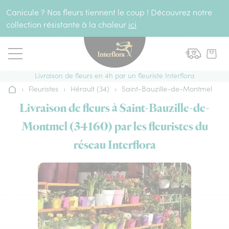
Aller au contenu
Canicule ? Nos fleurs tiennent le coup ! Découvrez notre
collection résistante à la chaleur
ici
Livraison de fleurs en 4h par un fleuriste Interflora
›
Fleuristes
›
Hérault (34)
›
Saint-Bauzille-de-Montmel
Accueil
Livraison de fleurs à Saint-Bauzille-de-
Montmel (34160) par les fleuristes du
réseau Interflora