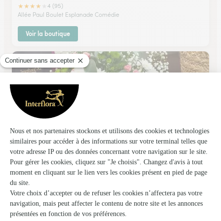
★
★
★
★
★
4 (95)
Allée Paul Boulet Esplanade Comédie
Voir la boutique
The Florist
Montpellier
★
★
★
★
★
4.1 (7)
C.Cial Odysseum 2 Place de Lisbonne
Voir la boutique