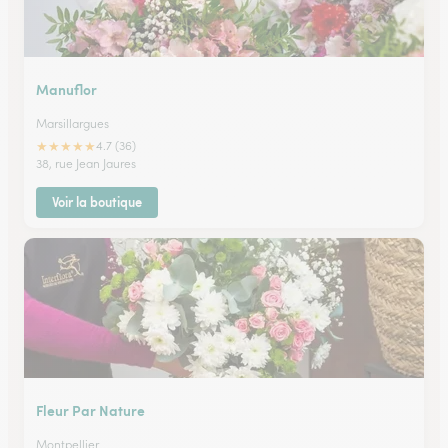
Manuflor
Marsillargues
★
★
★
★
★
4.7 (36)
38, rue Jean Jaures
Voir la boutique
Fleur Par Nature
Montpellier