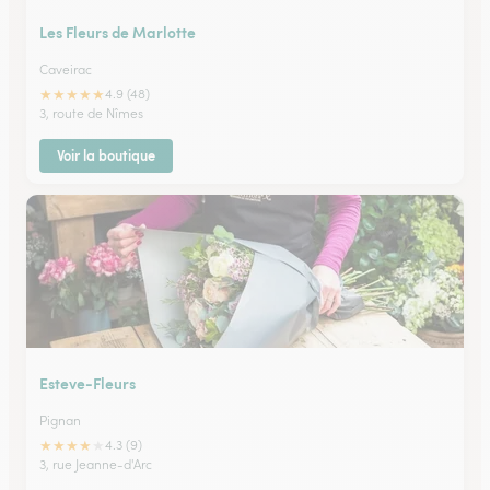
Les Fleurs de Marlotte
Caveirac
★
★
★
★
★
4.9 (48)
3, route de Nîmes
Voir la boutique
Esteve-Fleurs
Pignan
★
★
★
★
★
4.3 (9)
3, rue Jeanne-d'Arc