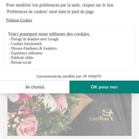
Freddy Flor Calvisson
Calvisson
★
★
★
★
★
4.2 (17)
2 Grand Rue
Voir la boutique