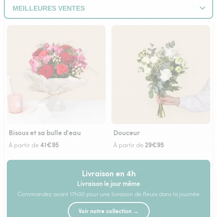
Bisous et sa bulle d'eau
Douceur
41€95
29€95
À partir de
À partir de
Livraison en 4h
Livraison le jour même
Commandez avant 17h00 pour une livraison de fleurs dans la journée
Voir notre collection →