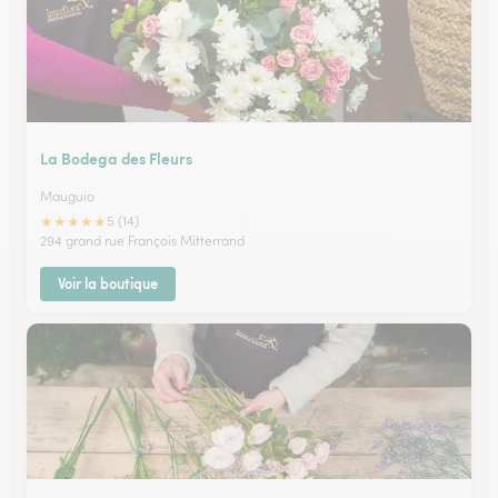
La Bodega des Fleurs
Mauguio
★
★
★
★
★
5 (14)
294 grand rue François Mitterrand
Voir la boutique