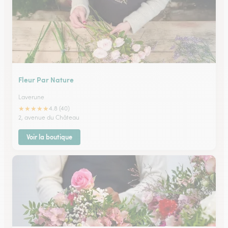
Fleur Par Nature
Laverune
★
★
★
★
★
4.8 (40)
2, avenue du Château
Voir la boutique