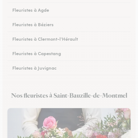
Fleuristes à Agde
Fleuristes à Béziers
Fleuristes à Clermont-l’Hérault
Fleuristes à Capestang
Fleuristes à Juvignac
Fleuristes à Mauguio
Nos fleuristes à Saint-Bauzille-de-Montmel
Fleuristes à Pignan