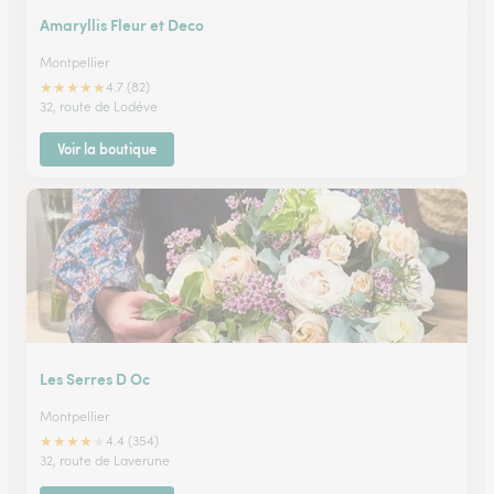
Amaryllis Fleur et Deco
Montpellier
★
★
★
★
★
4.7 (82)
32, route de Lodéve
Voir la boutique
Les Serres D Oc
Montpellier
★
★
★
★
★
4.4 (354)
32, route de Laverune