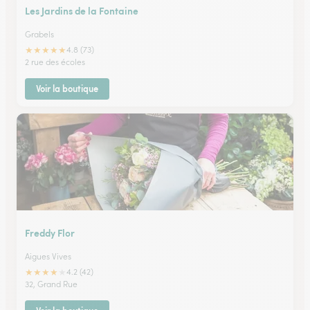
Les Jardins de la Fontaine
Grabels
★
★
★
★
★
4.8 (73)
2 rue des écoles
Voir la boutique
Freddy Flor
Aigues Vives
★
★
★
★
★
4.2 (42)
32, Grand Rue