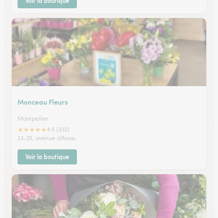
Voir la boutique
Monceau Fleurs
Montpellier
★
★
★
★
★
4.5 (332)
23-25, avenue d'Assas
Voir la boutique