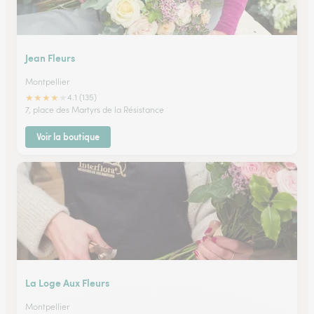
Jean Fleurs
Montpellier
★
★
★
★
★
4.1 (135)
7, place des Martyrs de la Résistance
Voir la boutique
La Loge Aux Fleurs
Montpellier