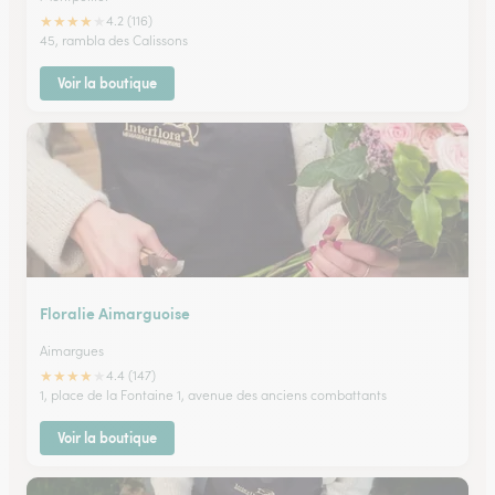
★
★
★
★
★
4.2 (116)
45, rambla des Calissons
Voir la boutique
Floralie Aimarguoise
Aimargues
★
★
★
★
★
4.4 (147)
1, place de la Fontaine 1, avenue des anciens combattants
Voir la boutique