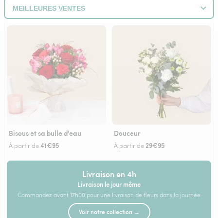
Bisous et sa bulle d'eau
Douceur
41€95
29€95
À partir de
À partir de
Livraison en 4h
Livraison le jour même
Commandez avant 17h00 pour une livraison de fleurs dans la journée
Voir notre collection →