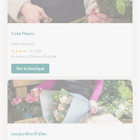
Cote Fleurs
Saint Ambroix
★
★
★
★
★
4.1 (33)
9, avenue Docteur Bastide
Voir la boutique
Les Jardins D’ales