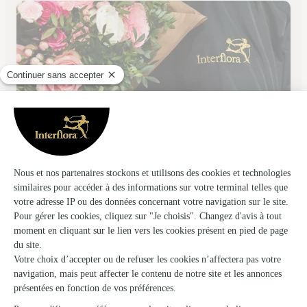
Aux Feuilles Vertes
Ledignan
★
★
★
★
★
3.5 (40)
216 route de Montpellier
Voir la boutique
Ils ont fait livrer des fleurs ou une plante à
La Grand-Combe