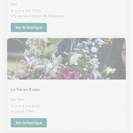
Ales
★
★
★
★
★
4.7 (54)
175, ancien Chemin de Méjannes
Voir la boutique
La Vie en Roses
Les Vans
★
★
★
★
★
4.2 (13)
31, place Ollier
Voir la boutique