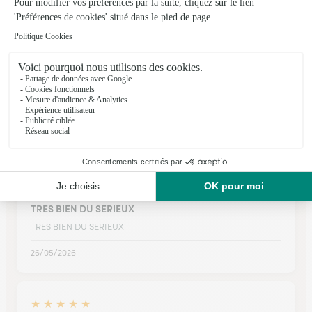
★
★
★
★
★
Parfait
Première expérience pour moi de la livraison d'un bouquet
de fleurs pour une copine. Parfait, rapide et très joli bouquet
☺️.
16/07/2026
★
★
★
★
★
TRES BIEN DU SERIEUX
TRES BIEN DU SERIEUX
26/05/2026
★
★
★
★
★