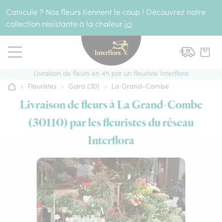
Aller au contenu
Canicule ? Nos fleurs tiennent le coup ! Découvrez notre
collection résistante à la chaleur
ici
Livraison de fleurs en 4h par un fleuriste Interflora
›
Fleuristes
›
Gard (30)
›
La Grand-Combe
Accueil
Livraison de fleurs à La Grand-Combe
(30110) par les fleuristes du réseau
Interflora