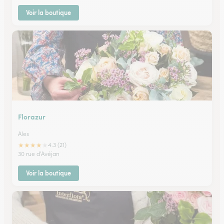
Voir la boutique
Florazur
Ales
★
★
★
★
★
4.3 (21)
30 rue d'Avéjan
Voir la boutique