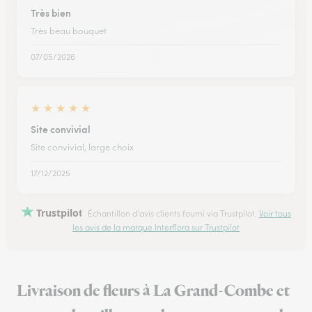
Très bien
Très beau bouquet
07/05/2026
★
★
★
★
★
Site convivial
Site convivial, large choix
17/12/2025
Trustpilot
Échantillon d'avis clients fourni via Trustpilot.
Voir tous
les avis de la marque Interflora sur Trustpilot
Livraison de fleurs à La Grand-Combe et