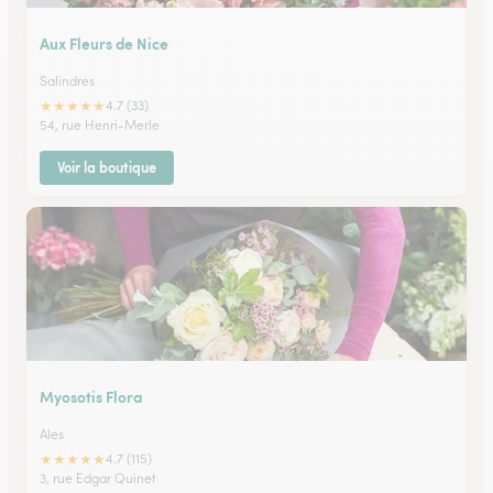
Aux Fleurs de Nice
Salindres
★
★
★
★
★
4.7 (33)
54, rue Henri-Merle
Voir la boutique
Myosotis Flora
Ales
★
★
★
★
★
4.7 (115)
3, rue Edgar Quinet