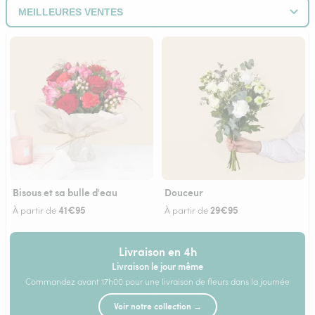
Bisous et sa bulle d'eau
Douceur
41€95
29€95
À partir de
À partir de
Livraison en 4h
Livraison le jour même
Commandez avant 17h00 pour une livraison de fleurs dans la journée
Voir notre collection →