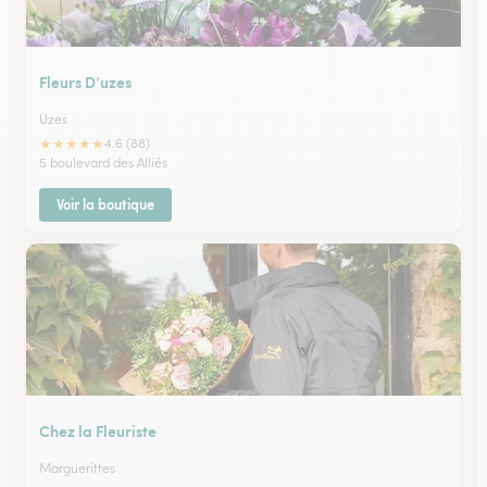
Fleurs D’uzes
Uzes
★
★
★
★
★
4.6 (88)
5 boulevard des Alliés
Voir la boutique
Chez la Fleuriste
Marguerittes