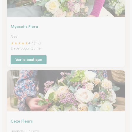
Myosotis Flora
Ales
★
★
★
★
★
4.7 (115)
3, rue Edgar Quinet
Voir la boutique
Ceze Fleurs
Bagnols Sur Ceze