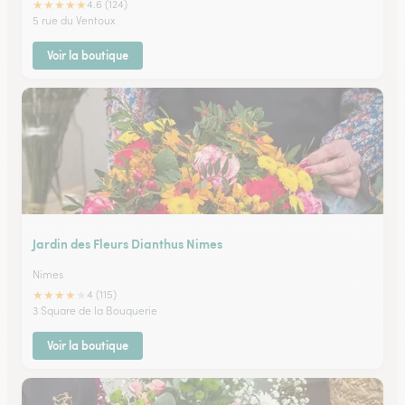
★
★
★
★
★
4.6 (124)
5 rue du Ventoux
Voir la boutique
Jardin des Fleurs Dianthus Nimes
Nimes
★
★
★
★
★
4 (115)
3 Square de la Bouquerie
Voir la boutique