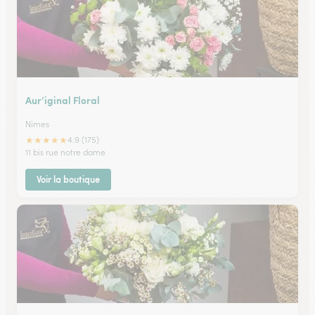
Aur’iginal Floral
Nimes
★
★
★
★
★
4.9 (175)
11 bis rue notre dame
Voir la boutique