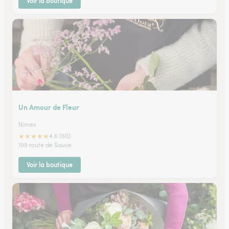
Voir la boutique
Un Amour de Fleur
Nimes
★
★
★
★
★
4.6 (60)
199 route de Sauve
Voir la boutique