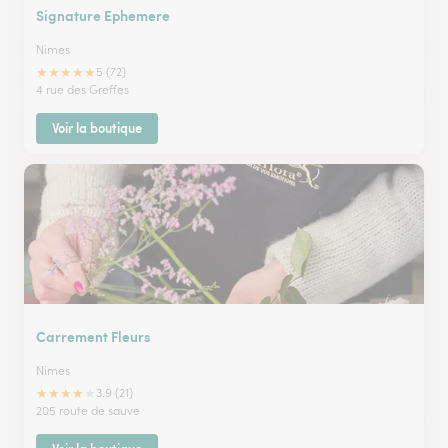
Signature Ephemere
Nimes
★
★
★
★
★
5 (72)
4 rue des Greffes
Voir la boutique
Carrement Fleurs
Nimes
★
★
★
★
★
3.9 (21)
205 route de sauve