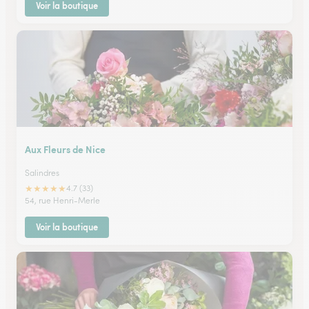
Voir la boutique
Aux Fleurs de Nice
Salindres
★
★
★
★
★
4.7 (33)
54, rue Henri-Merle
Voir la boutique