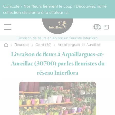
Aller au contenu
Canicule ? Nos fleurs tiennent le coup ! Découvrez notre
collection résistante à la chaleur
ici
Livraison de fleurs en 4h par un fleuriste Interflora
›
Fleuristes
›
Gard (30)
›
Arpaillargues-et-Aureillac
Accueil
Livraison de fleurs à Arpaillargues-et-
Aureillac (30700) par les fleuristes du
réseau Interflora