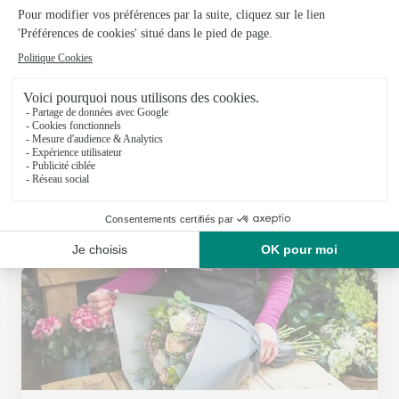
Les Fleurs de Marlotte
Caveirac
★
★
★
★
★
4.9 (48)
3, route de Nîmes
Voir la boutique