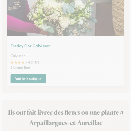
Freddy Flor Calvisson
Calvisson
★
★
★
★
★
4.2 (17)
2 Grand Rue
Voir la boutique
Ils ont fait livrer des fleurs ou une plante à
Arpaillargues-et-Aureillac