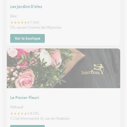
Les Jardins D’ales
Ales
★
★
★
★
★
4.7 (54)
175, ancien Chemin de Méjannes
Voir la boutique
Le Panier Fleuri
Milhaud
★
★
★
★
★
4.8 (25)
C.Cial Intermarché 37, rue de l'Aubépin