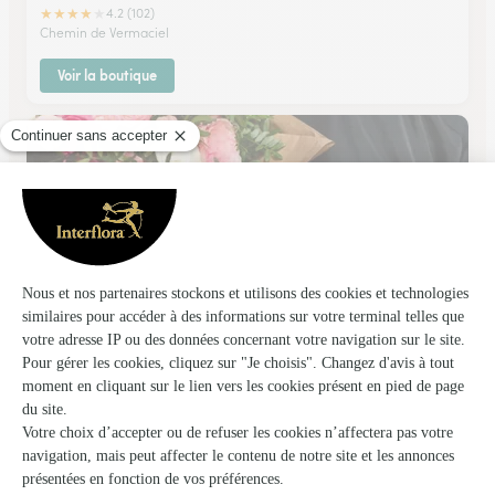
★
★
★
★
★
4.2 (102)
Chemin de Vermaciel
Voir la boutique
Aux Feuilles Vertes
Ledignan
★
★
★
★
★
3.5 (40)
216 route de Montpellier
Voir la boutique