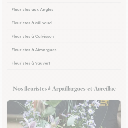
Fleuristes aux Angles
Fleuristes à Milhaud
Fleuristes à Calvisson
Fleuristes à Aimargues
Fleuristes à Vauvert
Fleuristes à Marguerittes
Nos fleuristes à Arpaillargues-et-Aureillac
Fleuristes à Salindres