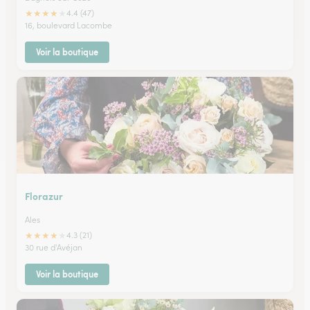
★
★
★
★
★
4.4 (47)
16, boulevard Lacombe
Voir la boutique
Florazur
Ales
★
★
★
★
★
4.3 (21)
30 rue d'Avéjan
Voir la boutique