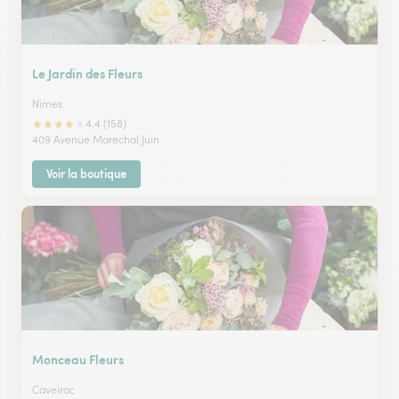
Le Jardin des Fleurs
Nimes
★
★
★
★
★
4.4 (158)
409 Avenue Marechal Juin
Voir la boutique
Monceau Fleurs
Caveirac