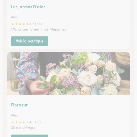
Les Jardins D’ales
Ales
★
★
★
★
★
4.7 (54)
175, ancien Chemin de Méjannes
Voir la boutique
Florazur
Ales
★
★
★
★
★
4.3 (21)
30 rue d'Avéjan