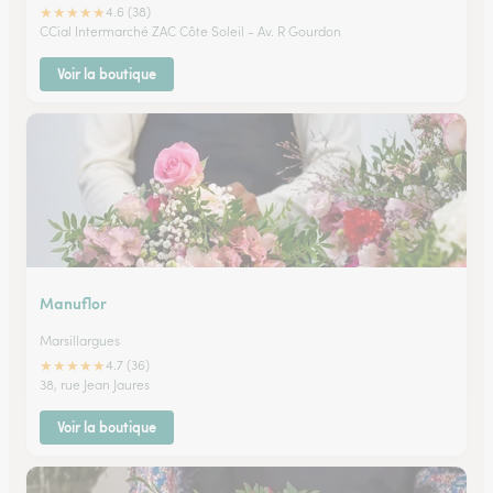
★
★
★
★
★
4.6 (38)
CCial Intermarché ZAC Côte Soleil - Av. R Gourdon
Voir la boutique
Manuflor
Marsillargues
★
★
★
★
★
4.7 (36)
38, rue Jean Jaures
Voir la boutique