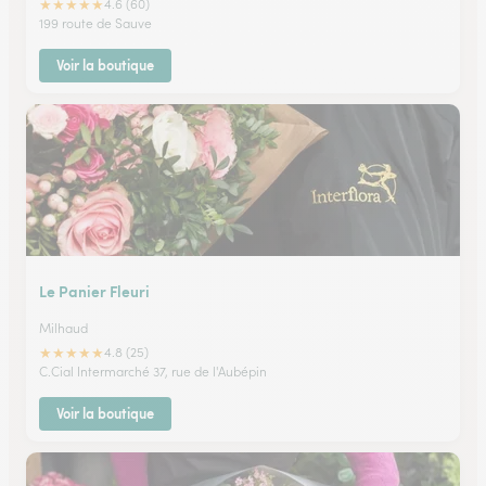
★
★
★
★
★
4.6 (60)
199 route de Sauve
Voir la boutique
Le Panier Fleuri
Milhaud
★
★
★
★
★
4.8 (25)
C.Cial Intermarché 37, rue de l'Aubépin
Voir la boutique