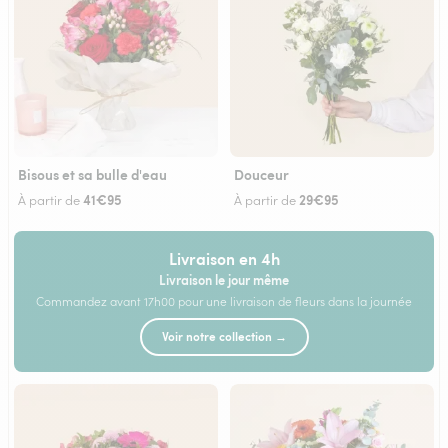
Bisous et sa bulle d'eau
Douceur
41€95
29€95
À partir de
À partir de
Livraison en 4h
Livraison le jour même
Commandez avant 17h00 pour une livraison de fleurs dans la journée
Voir notre collection →