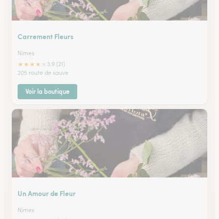
Carrement Fleurs
Nimes
★
★
★
★
★
3.9 (21)
205 route de sauve
Voir la boutique
Un Amour de Fleur
Nimes