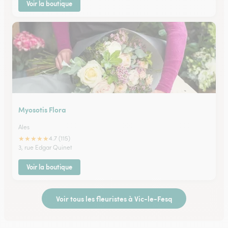
Voir la boutique
Myosotis Flora
Ales
★
★
★
★
★
4.7 (115)
3, rue Edgar Quinet
Voir la boutique
Voir tous les fleuristes à Vic-le-Fesq