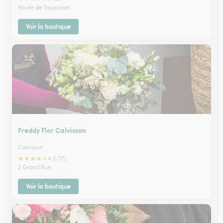
Route de Saussines
Voir la boutique
Freddy Flor Calvisson
Calvisson
★
★
★
★
★
4.2 (17)
2 Grand Rue
Voir la boutique