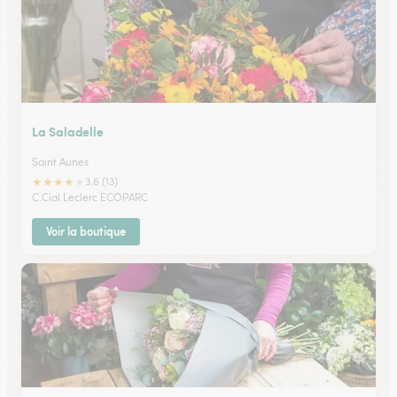
La Saladelle
Saint Aunes
★
★
★
★
★
3.6 (13)
C.Cial Leclerc ECOPARC
Voir la boutique