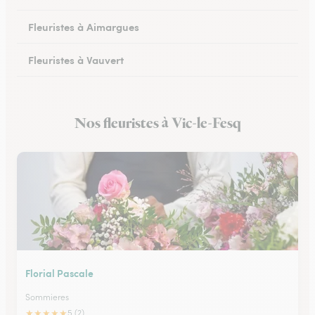
Fleuristes à Aimargues
Fleuristes à Vauvert
Fleuristes à Marguerittes
Nos fleuristes à Vic-le-Fesq
Fleuristes à Salindres
Florial Pascale
Sommieres
★
★
★
★
★
5 (2)