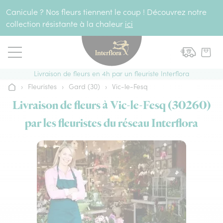
Aller au contenu
Canicule ? Nos fleurs tiennent le coup ! Découvrez notre
collection résistante à la chaleur
ici
Livraison de fleurs en 4h par un fleuriste Interflora
›
Fleuristes
›
Gard (30)
›
Vic-le-Fesq
Accueil
Livraison de fleurs à Vic-le-Fesq (30260)
par les fleuristes du réseau Interflora