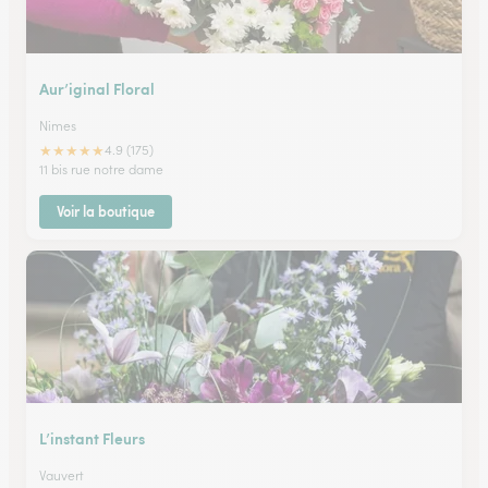
Aur’iginal Floral
Nimes
★
★
★
★
★
4.9 (175)
11 bis rue notre dame
Voir la boutique
L’instant Fleurs
Vauvert