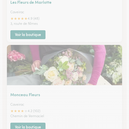
Les Fleurs de Marlotte
Caveirac
★
★
★
★
★
4.9 (48)
3, route de Nîmes
Voir la boutique
Monceau Fleurs
Caveirac
★
★
★
★
★
4.2 (102)
Chemin de Vermaciel
Voir la boutique