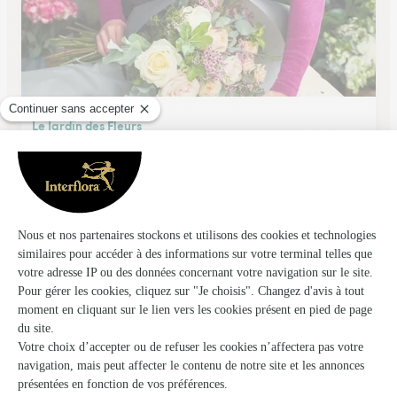
Le Jardin des Fleurs
Nimes
★
★
★
★
★
4.4 (158)
409 Avenue Marechal Juin
Voir la boutique