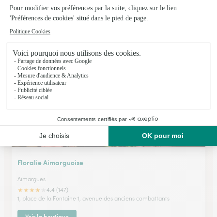
Jardin des Fleurs Dianthus Nimes
Nimes
★
★
★
★
★
4 (115)
3 Square de la Bouquerie
Voir la boutique
Floralie Aimarguoise
Aimargues
★
★
★
★
★
4.4 (147)
1, place de la Fontaine 1, avenue des anciens combattants