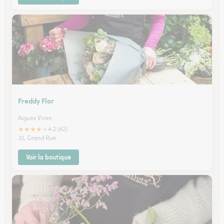
Freddy Flor
Aigues Vives
★
★
★
★
★
4.2 (42)
32, Grand Rue
Voir la boutique