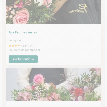
Aux Feuilles Vertes
Ledignan
★
★
★
★
★
3.5 (40)
216 route de Montpellier
Voir la boutique