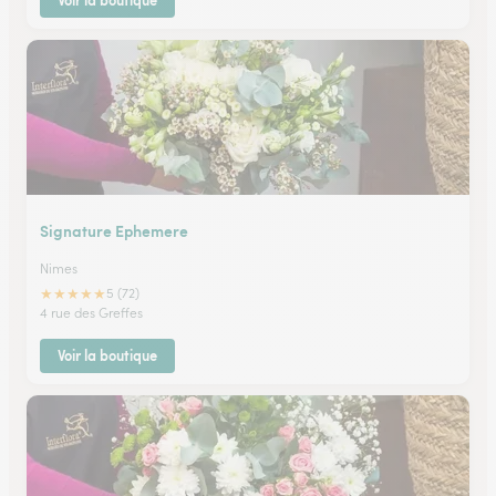
Voir la boutique
Signature Ephemere
Nimes
★
★
★
★
★
5 (72)
4 rue des Greffes
Voir la boutique