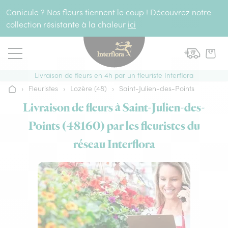
Aller au contenu
Canicule ? Nos fleurs tiennent le coup ! Découvrez notre
collection résistante à la chaleur
ici
Livraison de fleurs en 4h par un fleuriste Interflora
›
Fleuristes
›
Lozère (48)
›
Saint-Julien-des-Points
Accueil
Livraison de fleurs à Saint-Julien-des-
Points (48160) par les fleuristes du
réseau Interflora