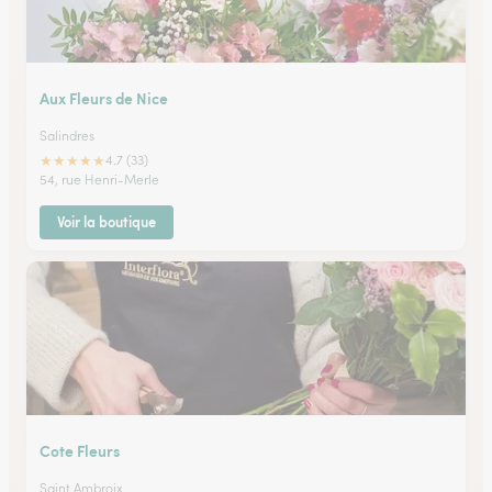
Aux Fleurs de Nice
Salindres
★
★
★
★
★
4.7 (33)
54, rue Henri-Merle
Voir la boutique
Cote Fleurs
Saint Ambroix