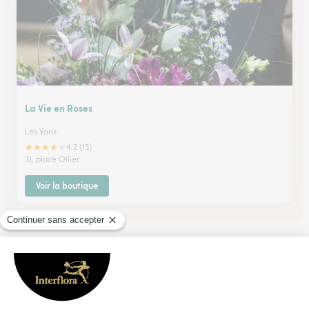
La Vie en Roses
Les Vans
★
★
★
★
★
4.2 (13)
31, place Ollier
Voir la boutique
Ils ont fait livrer des fleurs ou une plante à
Saint-Julien-des-Points