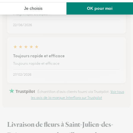
Livraison correspondant à la demande.
Livraison correspondant à la demande. En temps et en heure.
Magnifique bouquet !
22/06/2026
★
★
★
★
★
Toujours rapide et efficace
Toujours rapide et efficace
27/02/2026
Trustpilot
Échantillon d'avis clients fourni via Trustpilot.
Voir tous
les avis de la marque Interflora sur Trustpilot
Livraison de fleurs à Saint-Julien-des-