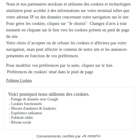
★
★
★
★
★
Parfait livraison le jour même
Parfait livraison le jour même
16/03/2026
★
★
★
★
★
Écrire le message sur la carte n’était…
Écrire le message sur la carte n’était pas simple. N’accepte
pas les apostrophes, et on ne peut pas sauter de lignes.
Sinon, c’est une excellente expérience.
27/05/2026
★
★
★
★
★