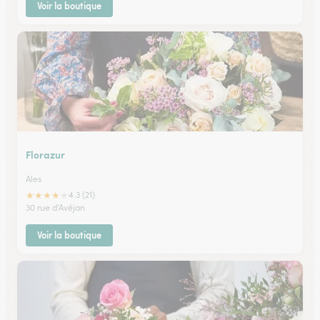
Voir la boutique
Florazur
Ales
★
★
★
★
★
4.3 (21)
30 rue d'Avéjan
Voir la boutique