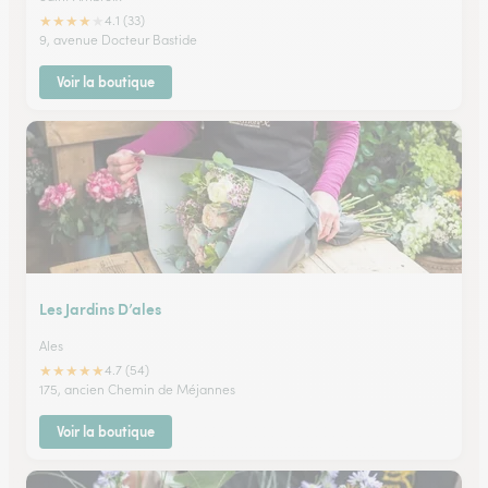
★
★
★
★
★
4.1 (33)
9, avenue Docteur Bastide
Voir la boutique
Les Jardins D’ales
Ales
★
★
★
★
★
4.7 (54)
175, ancien Chemin de Méjannes
Voir la boutique