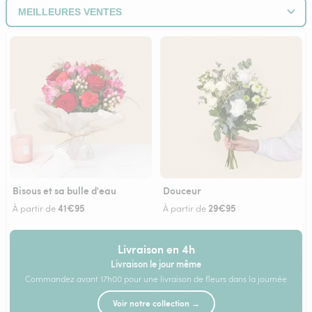
Bisous et sa bulle d'eau
Douceur
41€95
29€95
À partir de
À partir de
Livraison en 4h
Livraison le jour même
Commandez avant 17h00 pour une livraison de fleurs dans la journée
Voir notre collection →