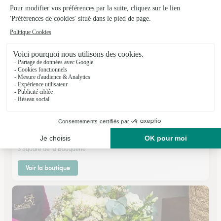
Voir la boutique
Jardin des Fleurs Dianthus Nimes
Nimes
★
★
★
★
★
4 (115)
3 Square de la Bouquerie
Voir la boutique