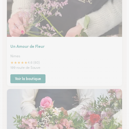
Un Amour de Fleur
Nimes
★
★
★
★
★
4.6 (60)
199 route de Sauve
Voir la boutique