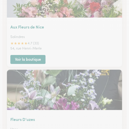
Aux Fleurs de Nice
Salindres
★
★
★
★
★
4.7 (33)
54, rue Henri-Merle
Voir la boutique
Fleurs D’uzes