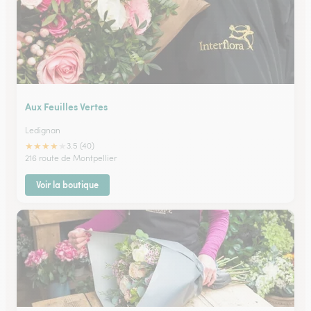
Aux Feuilles Vertes
Ledignan
★
★
★
★
★
3.5 (40)
216 route de Montpellier
Voir la boutique