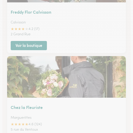
Freddy Flor Calvisson
Calvisson
★
★
★
★
★
4.2 (17)
2 Grand Rue
Voir la boutique
Chez la Fleuriste
Marguerittes
★
★
★
★
★
4.6 (124)
5 rue du Ventoux