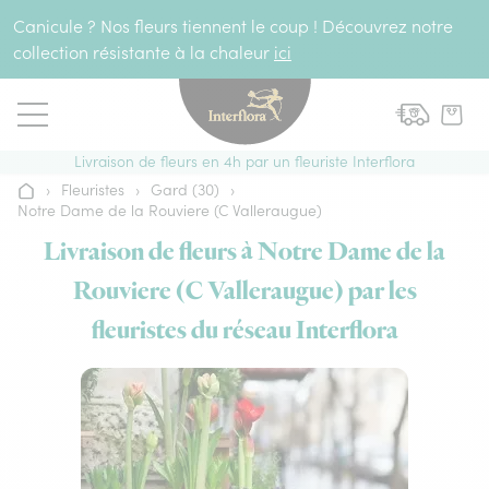
Aller au contenu
Canicule ? Nos fleurs tiennent le coup ! Découvrez notre
collection résistante à la chaleur
ici
Livraison de fleurs en 4h par un fleuriste Interflora
›
Fleuristes
›
Gard (30)
›
Accueil
Notre Dame de la Rouviere (C Valleraugue)
Livraison de fleurs à Notre Dame de la
Rouviere (C Valleraugue) par les
fleuristes du réseau Interflora