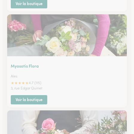
Voir la boutique
Myosotis Flora
Ales
★
★
★
★
★
4.7 (115)
3, rue Edgar Quinet
Voir la boutique