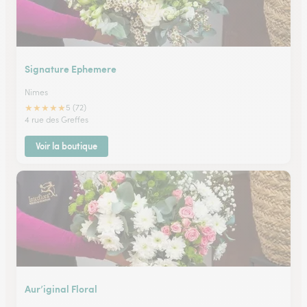
Signature Ephemere
Nimes
★
★
★
★
★
5 (72)
4 rue des Greffes
Voir la boutique
Aur’iginal Floral