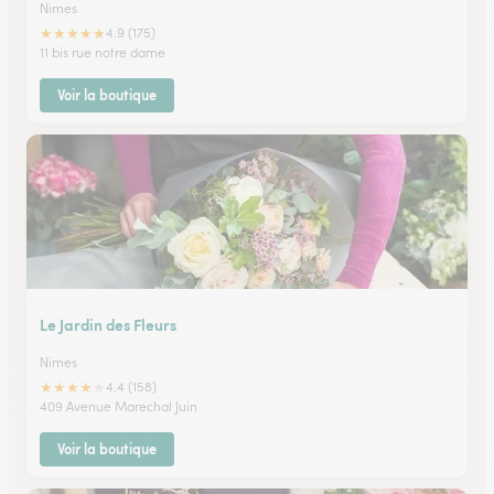
Nimes
★
★
★
★
★
4.9 (175)
11 bis rue notre dame
Voir la boutique
Le Jardin des Fleurs
Nimes
★
★
★
★
★
4.4 (158)
409 Avenue Marechal Juin
Voir la boutique