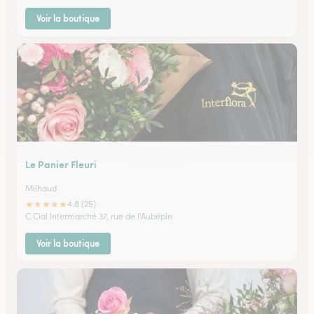
Voir la boutique
Le Panier Fleuri
Milhaud
★
★
★
★
★
4.8 (25)
C.Cial Intermarché 37, rue de l'Aubépin
Voir la boutique