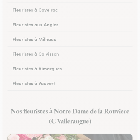
Fleuristes à Caveirac
Fleuristes aux Angles
Fleuristes à Milhaud
Fleuristes à Calvisson
Fleuristes à Aimargues
Fleuristes à Vauvert
Fleuristes à Marguerittes
Nos fleuristes à Notre Dame de la Rouviere
Fleuristes à Salindres
(C Valleraugue)