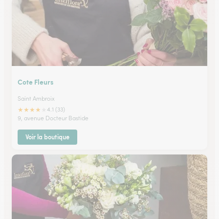
Cote Fleurs
Saint Ambroix
★
★
★
★
★
4.1 (33)
9, avenue Docteur Bastide
Voir la boutique