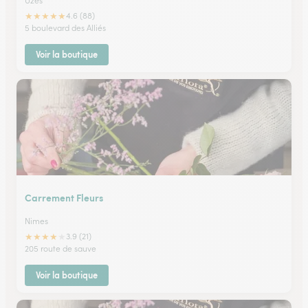
Uzes
★
★
★
★
★
4.6 (88)
5 boulevard des Alliés
Voir la boutique
Carrement Fleurs
Nimes
★
★
★
★
★
3.9 (21)
205 route de sauve
Voir la boutique