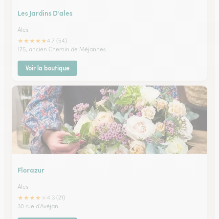
Les Jardins D’ales
Ales
★
★
★
★
★
4.7 (54)
175, ancien Chemin de Méjannes
Voir la boutique
Florazur
Ales
★
★
★
★
★
4.3 (21)
30 rue d'Avéjan