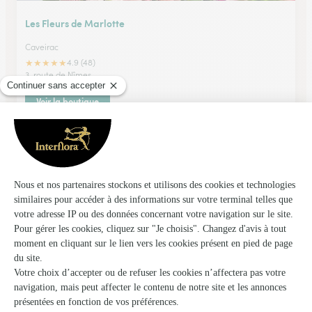
Les Fleurs de Marlotte
Caveirac
★
★
★
★
★
4.9 (48)
3, route de Nîmes
Voir la boutique
Monceau Fleurs
Caveirac
★
★
★
★
★
4.2 (102)
Chemin de Vermaciel