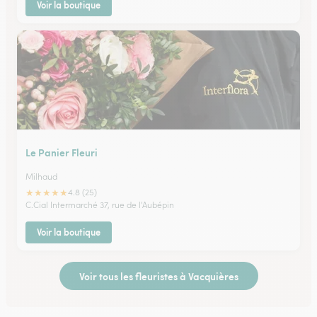
Voir la boutique
Le Panier Fleuri
Milhaud
★
★
★
★
★
4.8 (25)
C.Cial Intermarché 37, rue de l'Aubépin
Voir la boutique
Voir tous les fleuristes à Vacquières