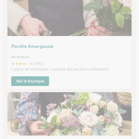
Floralie Aimarguoise
Aimargues
★
★
★
★
★
4.4 (147)
1, place de la Fontaine 1, avenue des anciens combattants
Voir la boutique