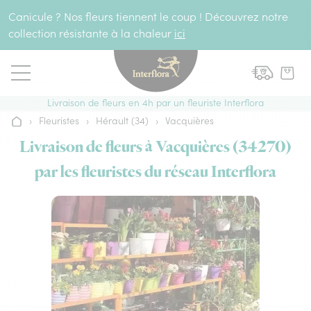
Aller au contenu
Canicule ? Nos fleurs tiennent le coup ! Découvrez notre
collection résistante à la chaleur
ici
Livraison de fleurs en 4h par un fleuriste Interflora
›
Fleuristes
›
Hérault (34)
›
Vacquières
Accueil
Livraison de fleurs à Vacquières (34270)
par les fleuristes du réseau Interflora