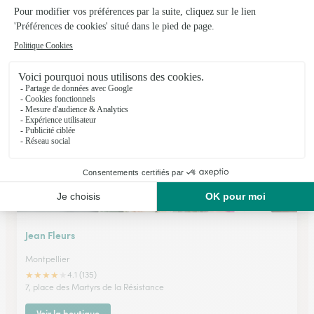
Monceau Fleurs
Montpellier
★
★
★
★
★
4.5 (332)
23-25, avenue d'Assas
Voir la boutique
Jean Fleurs
Montpellier
★
★
★
★
★
4.1 (135)
7, place des Martyrs de la Résistance