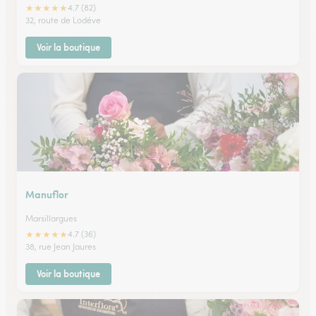
★
★
★
★
★
4.7 (82)
32, route de Lodéve
Voir la boutique
Manuflor
Marsillargues
★
★
★
★
★
4.7 (36)
38, rue Jean Jaures
Voir la boutique