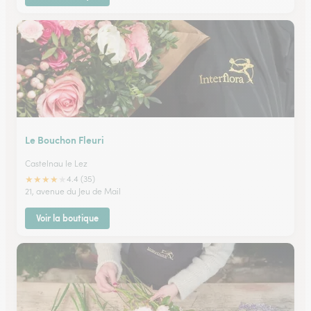
Le Bouchon Fleuri
Castelnau le Lez
★
★
★
★
★
4.4 (35)
21, avenue du Jeu de Mail
Voir la boutique