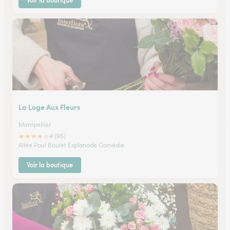
Voir la boutique
La Loge Aux Fleurs
Montpellier
★
★
★
★
★
4 (95)
Allée Paul Boulet Esplanade Comédie
Voir la boutique