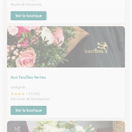
Route de Saussines
Voir la boutique
Aux Feuilles Vertes
Ledignan
★
★
★
★
★
3.5 (40)
216 route de Montpellier
Voir la boutique