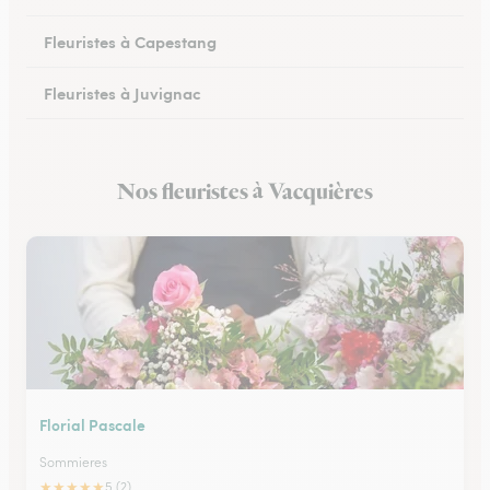
Fleuristes à Capestang
Fleuristes à Juvignac
Fleuristes à Mauguio
Nos fleuristes à Vacquières
Fleuristes à Pignan
Florial Pascale
Sommieres
★
★
★
★
★
5 (2)