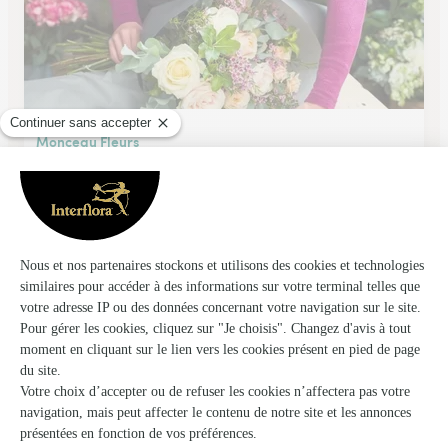
Monceau Fleurs
Caveirac
★
★
★
★
★
4.2 (102)
Chemin de Vermaciel
Voir la boutique