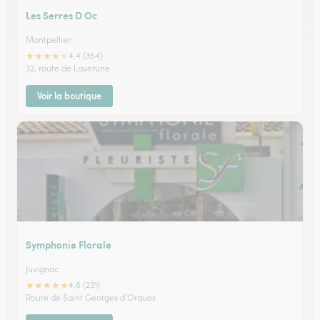
Les Serres D Oc
Montpellier
★
★
★
★
★
4.4 (354)
32, route de Laverune
Voir la boutique
Symphonie Florale
Juvignac
★
★
★
★
★
4.6 (231)
Route de Saint Georges d'Orques