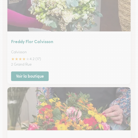
Freddy Flor Calvisson
Calvisson
★
★
★
★
★
4.2 (17)
2 Grand Rue
Voir la boutique