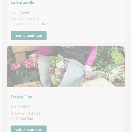
La Saladelle
Saint Aunes
★
★
★
★
★
3.6 (13)
C.Cial Leclerc ECOPARC
Voir la boutique
Freddy Flor
Aigues Vives
★
★
★
★
★
4.2 (42)
32, Grand Rue
Voir la boutique