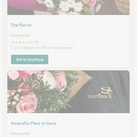
The Florist
Montpellier
★
★
★
★
★
4.1 (7)
C.Cial Odysseum 2 Place de Lisbonne
Voir la boutique
Amaryllis Fleur et Deco
Montpellier