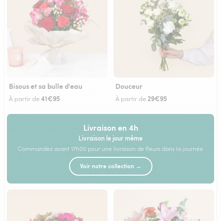
Bisous et sa bulle d'eau
Douceur
41€95
29€95
À partir de
À partir de
Livraison en 4h
Livraison le jour même
Commandez avant 17h00 pour une livraison de fleurs dans la journée
Voir notre collection →