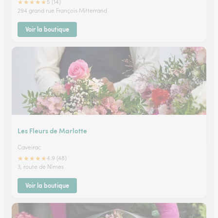
★
★
★
★
★
5 (14)
294 grand rue François Mitterrand
Voir la boutique
Les Fleurs de Marlotte
Caveirac
★
★
★
★
★
4.9 (48)
3, route de Nîmes
Voir la boutique