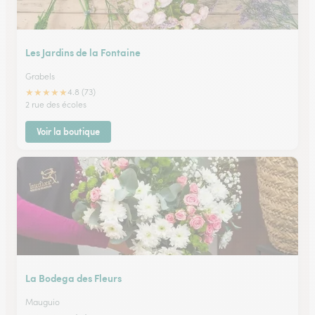
Les Jardins de la Fontaine
Grabels
★
★
★
★
★
4.8 (73)
2 rue des écoles
Voir la boutique
La Bodega des Fleurs
Mauguio