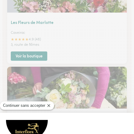
Les Fleurs de Marlotte
Caveirac
★
★
★
★
★
4.9 (48)
3, route de Nîmes
Voir la boutique
Monceau Fleurs
Caveirac