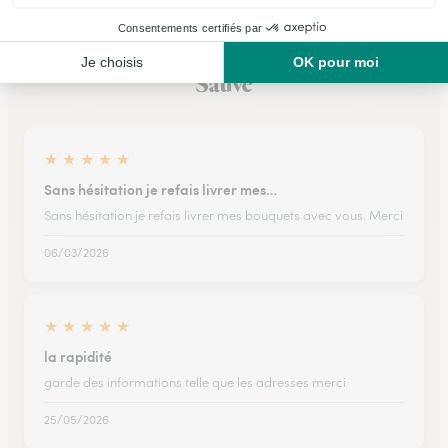
Ils ont fait livrer des fleurs ou une plante à
Sauve
★
★
★
★
★
Sans hésitation je refais livrer mes…
Sans hésitation je refais livrer mes bouquets avec vous. Merci
06/03/2026
★
★
★
★
★
la rapidité
garde des informations telle que les adresses merci
25/05/2026