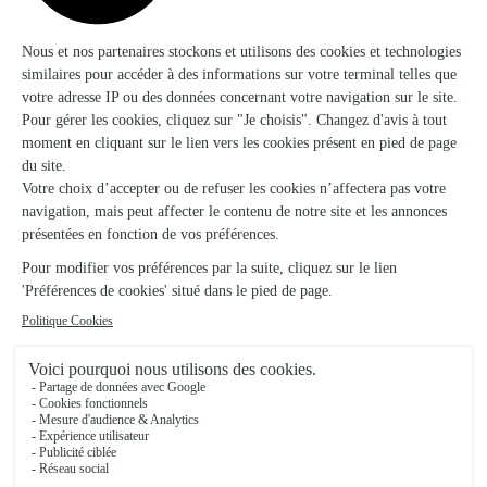
★
★
★
★
★
4.2 (102)
Chemin de Vermaciel
Voir la boutique
Freddy Flor
Aigues Vives
★
★
★
★
★
4.2 (42)
32, Grand Rue
Voir la boutique