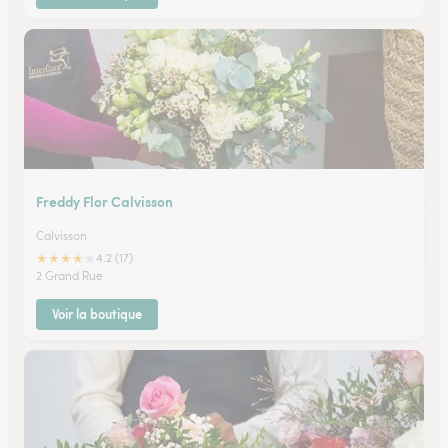
Freddy Flor Calvisson
Calvisson
★
★
★
★
★
4.2 (17)
2 Grand Rue
Voir la boutique