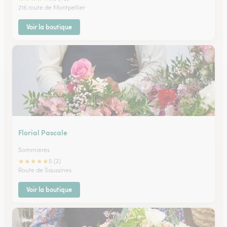
216 route de Montpellier
Voir la boutique
Florial Pascale
Sommieres
★
★
★
★
★
5 (2)
Route de Saussines
Voir la boutique