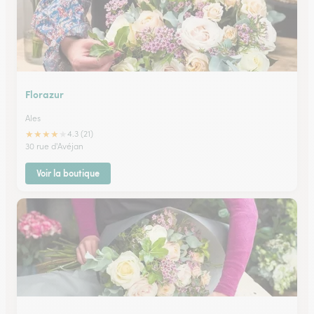
Florazur
Ales
★
★
★
★
★
4.3 (21)
30 rue d'Avéjan
Voir la boutique