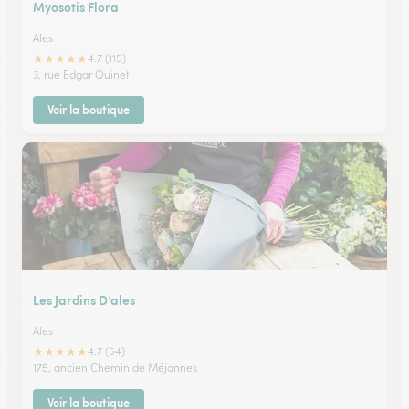
Myosotis Flora
Ales
★
★
★
★
★
4.7 (115)
3, rue Edgar Quinet
Voir la boutique
Les Jardins D’ales
Ales
★
★
★
★
★
4.7 (54)
175, ancien Chemin de Méjannes
Voir la boutique