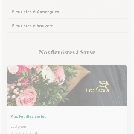
Fleuristes à Aimargues
Fleuristes à Vauvert
Fleuristes à Marguerittes
Nos fleuristes à Sauve
Fleuristes à Salindres
Aux Feuilles Vertes
Ledignan
★
★
★
★
★
3.5 (40)