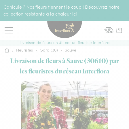
Aller au contenu
Canicule ? Nos fleurs tiennent le coup ! Découvrez notre
collection résistante à la chaleur
ici
Livraison de fleurs en 4h par un fleuriste Interflora
›
Fleuristes
›
Gard (30)
›
Sauve
Accueil
Livraison de fleurs à Sauve (30610) par
les fleuristes du réseau Interflora