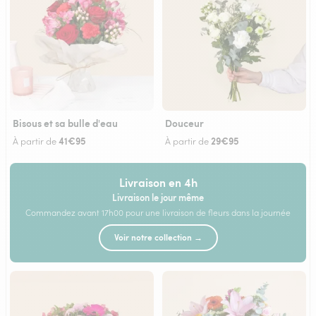
Bisous et sa bulle d'eau
Douceur
41€95
29€95
À partir de
À partir de
Livraison en 4h
Livraison le jour même
Commandez avant 17h00 pour une livraison de fleurs dans la journée
Voir notre collection →