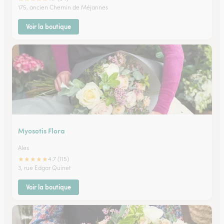
175, ancien Chemin de Méjannes
Voir la boutique
Myosotis Flora
Ales
★
★
★
★
★
4.7 (115)
3, rue Edgar Quinet
Voir la boutique