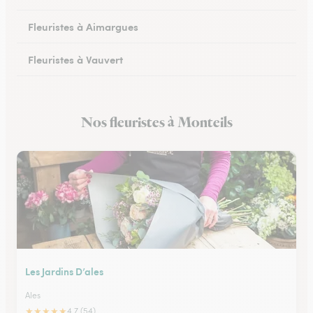
Fleuristes à Aimargues
Fleuristes à Vauvert
Fleuristes à Marguerittes
Nos fleuristes à Monteils
Fleuristes à Salindres
Les Jardins D’ales
Ales
★
★
★
★
★
4.7 (54)