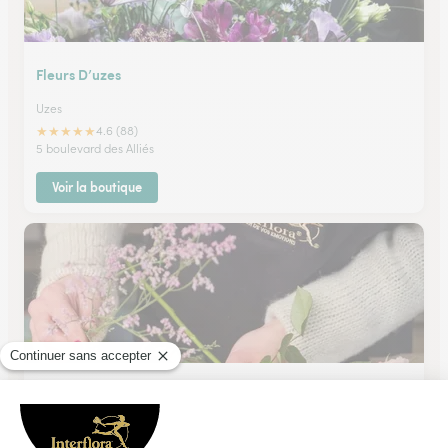
Fleurs D’uzes
Uzes
★
★
★
★
★
4.6 (88)
5 boulevard des Alliés
Voir la boutique
Carrement Fleurs
Nimes