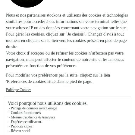
★
★
★
★
★
3.9 (21)
205 route de sauve
Voir la boutique
Un Amour de Fleur
Nimes
★
★
★
★
★
4.6 (60)
199 route de Sauve
Voir la boutique