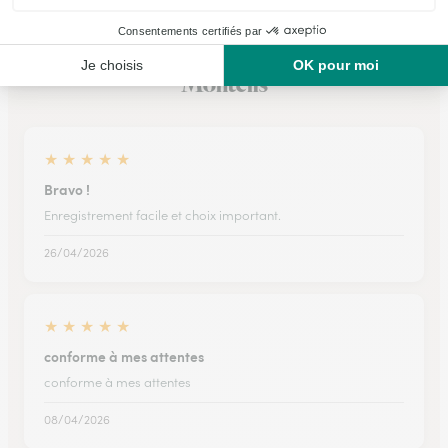
Ils ont fait livrer des fleurs ou une plante à
Monteils
★
★
★
★
★
Bravo !
Enregistrement facile et choix important.
26/04/2026
★
★
★
★
★
conforme à mes attentes
conforme à mes attentes
08/04/2026