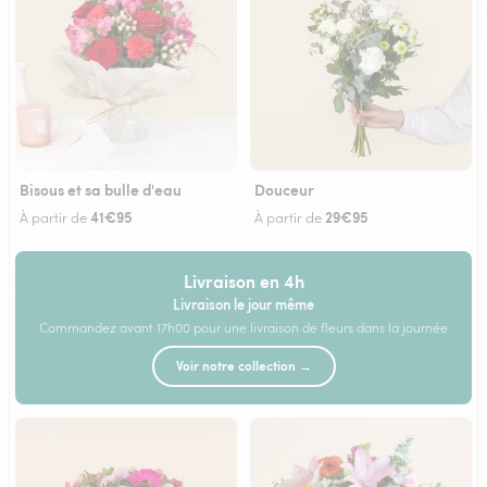
Bisous et sa bulle d'eau
Douceur
41€95
29€95
À partir de
À partir de
Livraison en 4h
Livraison le jour même
Commandez avant 17h00 pour une livraison de fleurs dans la journée
Voir notre collection →