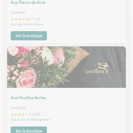
Aux Fleurs de Nice
Salindres
★
★
★
★
★
4.7 (33)
54, rue Henri-Merle
Voir la boutique
Aux Feuilles Vertes
Ledignan
★
★
★
★
★
3.5 (40)
216 route de Montpellier
Voir la boutique