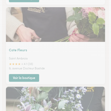
Cote Fleurs
Saint Ambroix
★
★
★
★
★
4.1 (33)
9, avenue Docteur Bastide
Voir la boutique