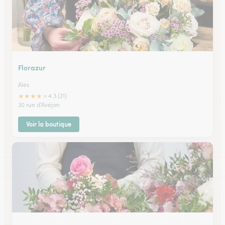
Florazur
Ales
★
★
★
★
★
4.3 (21)
30 rue d'Avéjan
Voir la boutique