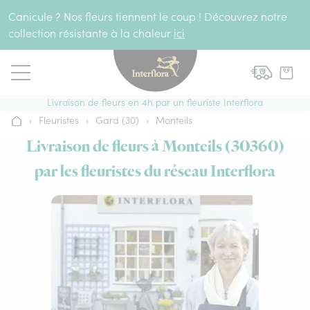
Aller au contenu
Canicule ? Nos fleurs tiennent le coup ! Découvrez notre
collection résistante à la chaleur
ici
Livraison de fleurs en 4h par un fleuriste Interflora
›
Fleuristes
›
Gard (30)
›
Monteils
Accueil
Livraison de fleurs à Monteils (30360)
par les fleuristes du réseau Interflora