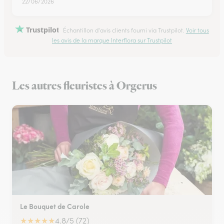
22/06/2026
Trustpilot
Échantillon d'avis clients fourni via Trustpilot.
Voir tous
les avis de la marque Interflora sur Trustpilot
Les autres fleuristes à Orgerus
Le Bouquet de Carole
★
★
★
★
★
4.8/5 (72)