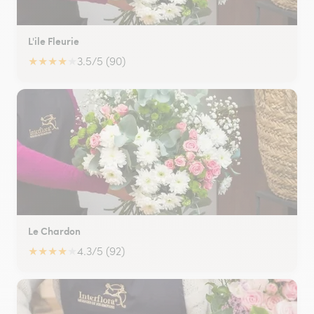
L'ile Fleurie
★
★
★
★
★
3.5/5 (90)
Le Chardon
★
★
★
★
★
4.3/5 (92)