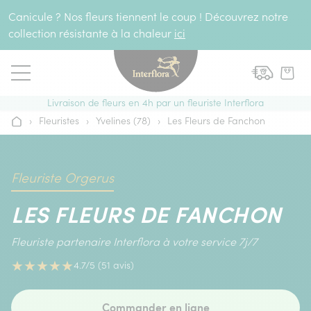
Aller au contenu
Canicule ? Nos fleurs tiennent le coup ! Découvrez notre
collection résistante à la chaleur
ici
Livraison de fleurs en 4h par un fleuriste Interflora
›
Fleuristes
›
Yvelines (78)
›
Les Fleurs de Fanchon
Accueil
Fleuriste Orgerus
LES FLEURS DE FANCHON
Fleuriste partenaire Interflora à votre service 7j/7
★
★
★
★
★
4.7/5 (51 avis)
Commander en ligne