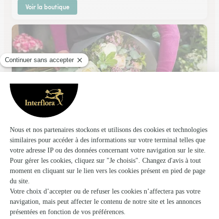
Voir la boutique
Dany Fleurs
Sainte Genevieve des Bois
★
★
★
★
★
3.9 (94)
90, avenue Gabriel Péri
Voir la boutique