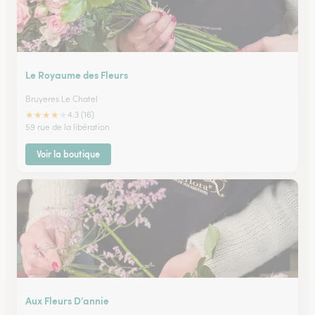
Le Royaume des Fleurs
Bruyeres Le Chatel
★
★
★
★
★
4.3 (16)
59 rue de la libération
Voir la boutique
Aux Fleurs D’annie