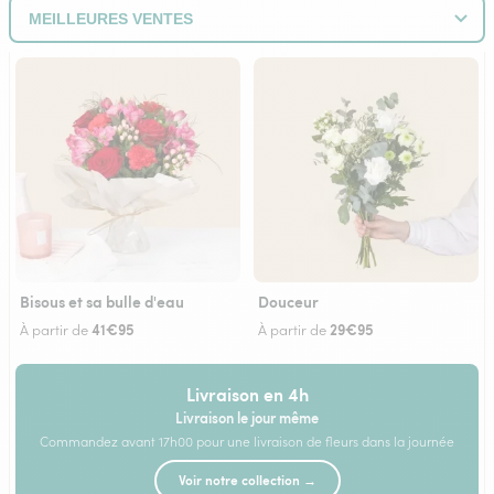
Bisous et sa bulle d'eau
Douceur
41€95
29€95
À partir de
À partir de
Livraison en 4h
Livraison le jour même
Commandez avant 17h00 pour une livraison de fleurs dans la journée
Voir notre collection →