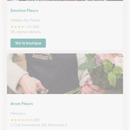
Emotion Fleurs
Villebon Sur Yvette
★
★
★
★
★
4.1 (45)
101, chemin de briis
Voir la boutique
Arum Fleurs
Mennecy
★
★
★
★
★
4.5 (40)
C.Cial Intermarché ZAC Montvrain 2