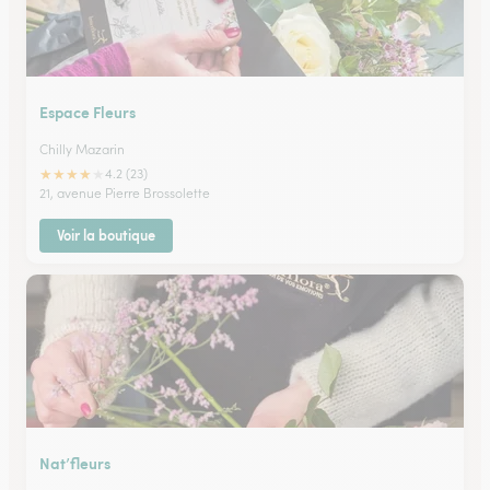
Espace Fleurs
Chilly Mazarin
★
★
★
★
★
4.2 (23)
21, avenue Pierre Brossolette
Voir la boutique
Nat’fleurs