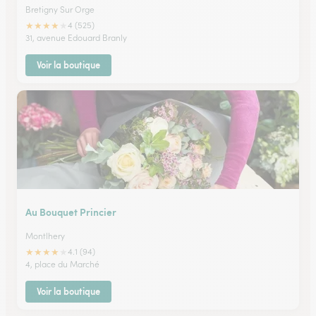
Bretigny Sur Orge
★
★
★
★
★
4 (525)
31, avenue Edouard Branly
Voir la boutique
Au Bouquet Princier
Montlhery
★
★
★
★
★
4.1 (94)
4, place du Marché
Voir la boutique