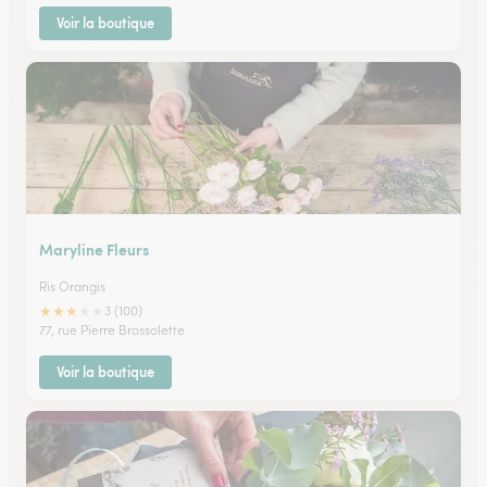
Voir la boutique
Maryline Fleurs
Ris Orangis
★
★
★
★
★
3 (100)
77, rue Pierre Brossolette
Voir la boutique