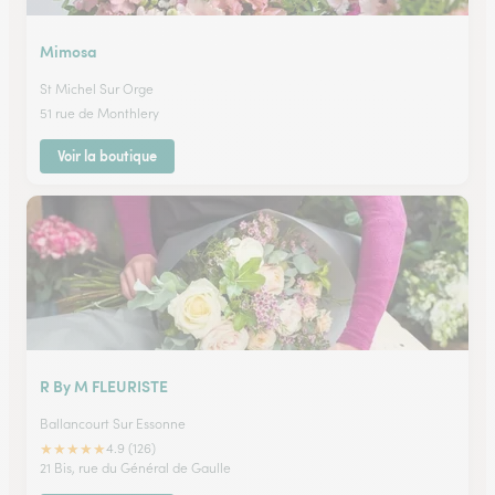
Mimosa
St Michel Sur Orge
51 rue de Monthlery
Voir la boutique
R By M FLEURISTE
Ballancourt Sur Essonne
★
★
★
★
★
4.9 (126)
21 Bis, rue du Général de Gaulle