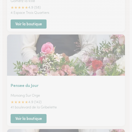
Gometz la Ville
★
★
★
★
★
4.9 (58)
4 Espace Trois Quartiers
Voir la boutique
Pensee du Jour
Morsang Sur Orge
★
★
★
★
★
4.9 (142)
41 boulevard de la Gribelette
Voir la boutique