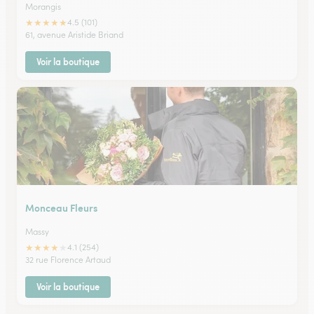
Morangis
★
★
★
★
★
4.5 (101)
61, avenue Aristide Briand
Voir la boutique
Monceau Fleurs
Massy
★
★
★
★
★
4.1 (254)
32 rue Florence Artaud
Voir la boutique