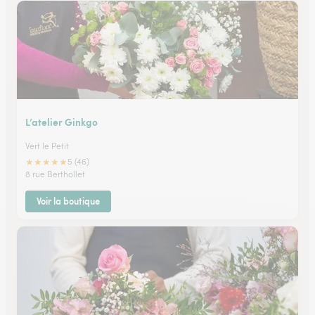
L’atelier Ginkgo
Vert le Petit
★
★
★
★
★
5 (46)
8 rue Berthollet
Voir la boutique