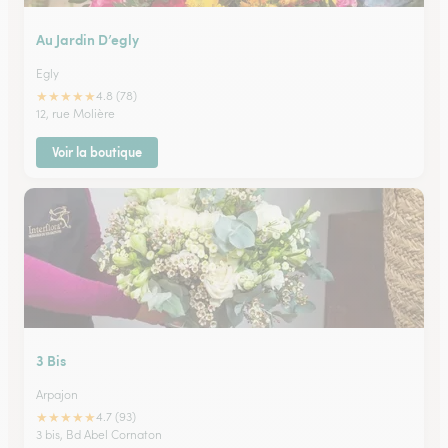
Au Jardin D’egly
Egly
★
★
★
★
★
4.8 (78)
12, rue Molière
Voir la boutique
3 Bis
Arpajon
★
★
★
★
★
4.7 (93)
3 bis, Bd Abel Cornaton