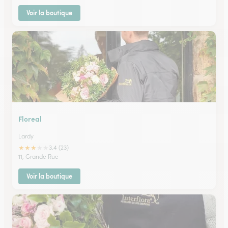
Voir la boutique
Floreal
Lardy
★
★
★
★
★
3.4 (23)
11, Grande Rue
Voir la boutique