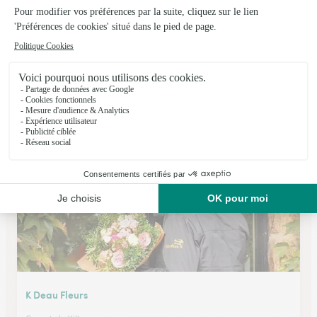
Au Fil des Saisons
Bondoufle
★
★
★
★
★
4.4 (54)
C.Cial des 3 parts
Voir la boutique
K Deau Fleurs