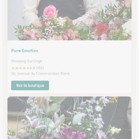
Pure Emotion
Morsang Sur Orge
★
★
★
★
★
4.8 (158)
26, avenue du Commandant Barré
Voir la boutique