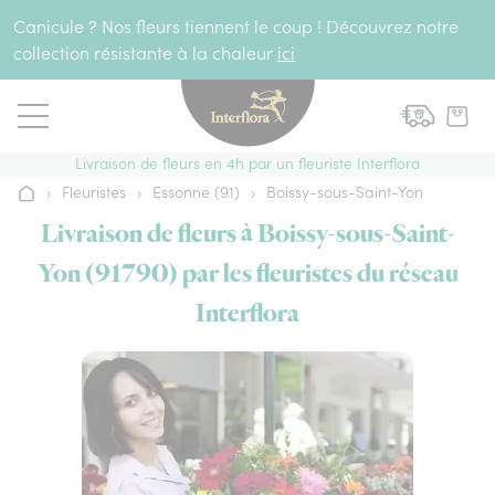
Aller au contenu
Canicule ? Nos fleurs tiennent le coup ! Découvrez notre
collection résistante à la chaleur
ici
Livraison de fleurs en 4h par un fleuriste Interflora
›
Fleuristes
›
Essonne (91)
›
Boissy-sous-Saint-Yon
Accueil
Livraison de fleurs à Boissy-sous-Saint-
Yon (91790) par les fleuristes du réseau
Interflora