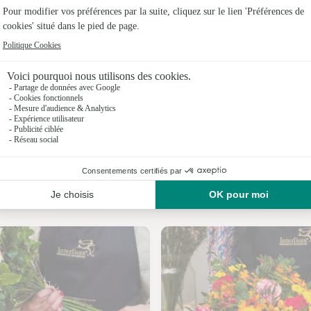
Fleuristes
Fleuristes
Fleuristes 
Fleuristes
Fleuristes
Fleuristes
Nos fleuristes à Villeconin
Fleuristes