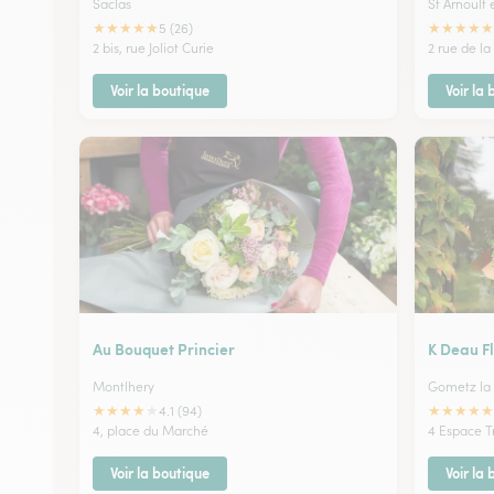
Saclas
St Arnoult 
★
★
★
★
★
★
★
★
★
★
5 (26)
2 bis, rue Joliot Curie
2 rue de l
Voir la boutique
Voir la
Au Bouquet Princier
K Deau F
Montlhery
Gometz la 
★
★
★
★
★
★
★
★
★
★
4.1 (94)
4, place du Marché
4 Espace T
Voir la boutique
Voir la