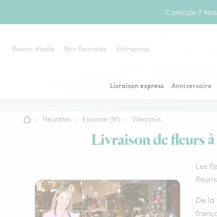
Aller au contenu
Canicule ? Nos 
Besoin d’aide
Nos fleuristes
Entreprise
Livraison express
Anniversaire
›
Fleuristes
›
Essonne (91)
›
Villeconin
Accueil
Livraison de fleurs à
Les fl
fleuri
De la 
frança