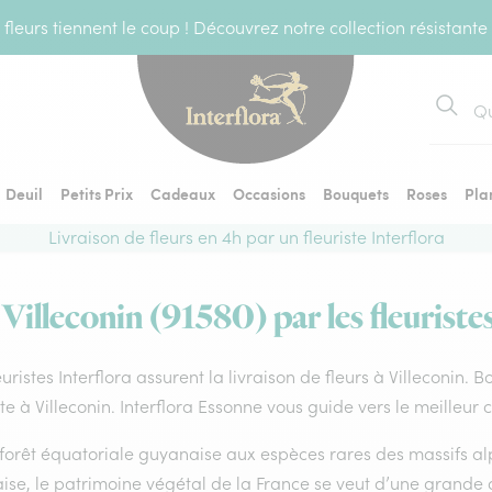
fleurs tiennent le coup ! Découvrez notre collection résistante
Recher
Deuil
Petits Prix
Cadeaux
Occasions
Bouquets
Roses
Pla
Livraison de fleurs en 4h par un fleuriste Interflora
 Villeconin (91580) par les fleuriste
euristes Interflora assurent la livraison de fleurs à Villeconin. 
ste à Villeconin. Interflora Essonne vous guide vers le meilleur
forêt équatoriale guyanaise aux espèces rares des massifs alp
ise, le patrimoine végétal de la France se veut d’une grande 