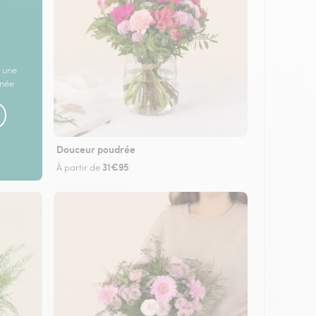
 une
rnée
Douceur poudrée
31€95
À partir de