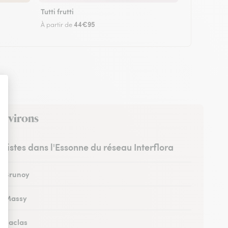
Tutti frutti
44€95
À partir de
 environs
uristes dans l'Essonne du réseau Interflora
 à Brunoy
 à Massy
à Saclas