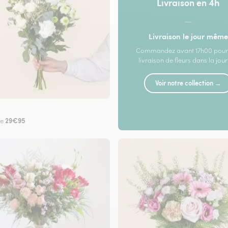
Livraison en 4h
—
Livraison le jour même
Commandez avant 17h00 pour
livraison de fleurs dans la jou
Voir notre collection →
29€95
de