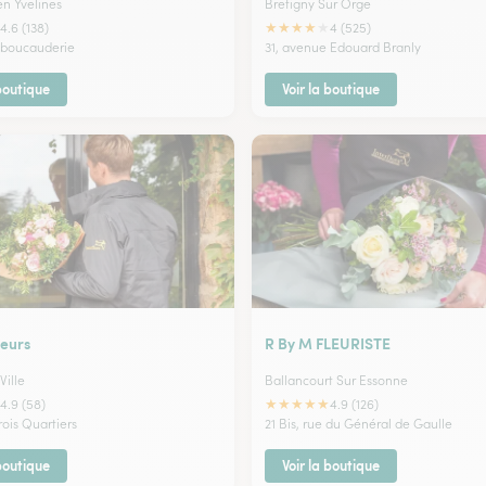
en Yvelines
Bretigny Sur Orge
★
★
★
★
★
4.6 (138)
4 (525)
a boucauderie
31, avenue Edouard Branly
 boutique
Voir la boutique
leurs
R By M FLEURISTE
Ville
Ballancourt Sur Essonne
★
★
★
★
★
4.9 (58)
4.9 (126)
rois Quartiers
21 Bis, rue du Général de Gaulle
 boutique
Voir la boutique