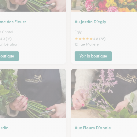
me des Fleurs
Au Jardin D’egly
e Chatel
Egly
★
★
★
★
★
4.3 (16)
4.8 (78)
a libération
12, rue Molière
 boutique
Voir la boutique
ardin
Aux Fleurs D’annie