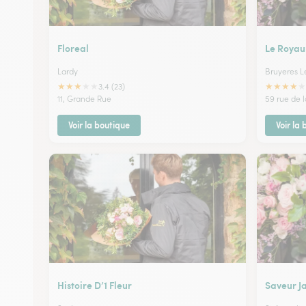
Floreal
Le Royau
Lardy
Bruyeres L
★
★
★
★
★
★
★
★
★
★
3.4 (23)
11, Grande Rue
59 rue de l
Voir la boutique
Voir la
Histoire D’1 Fleur
Saveur J