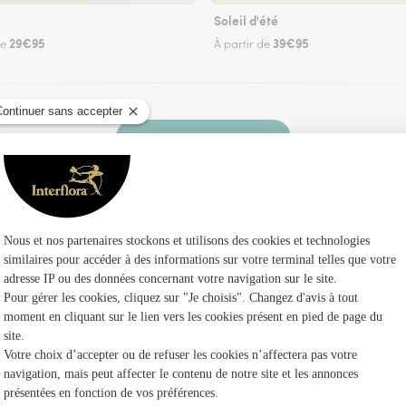
Soleil d'été
29€95
39€95
de
À partir de
Faire livrer des fleurs
un fleuriste Interflora à Villeconin et dans ses
Les fle
Fleuristes
Fleuristes
Fleuristes 