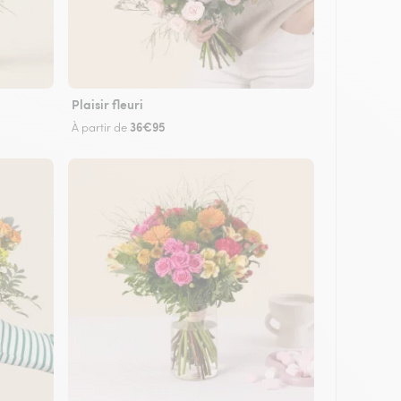
Plaisir fleuri
36€95
À partir de