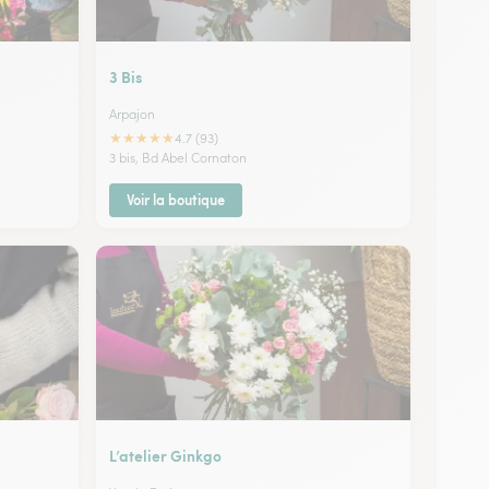
3 Bis
Arpajon
★
★
★
★
★
4.7 (93)
3 bis, Bd Abel Cornaton
Voir la boutique
L’atelier Ginkgo