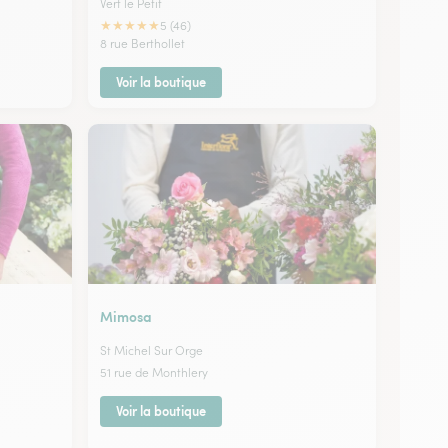
Vert le Petit
★
★
★
★
★
5 (46)
8 rue Berthollet
Voir la boutique
Mimosa
St Michel Sur Orge
51 rue de Monthlery
Voir la boutique