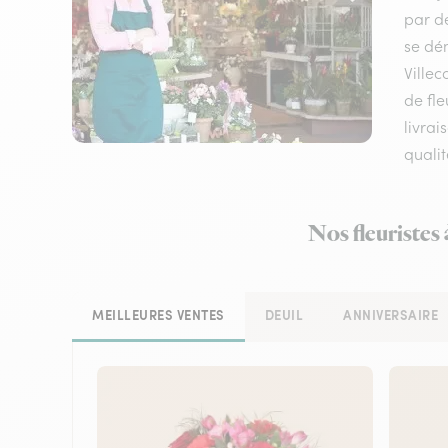
par de
se dém
Ville
de fle
livrai
qualit
Nos fleuristes 
MEILLEURES VENTES
DEUIL
ANNIVERSAIRE