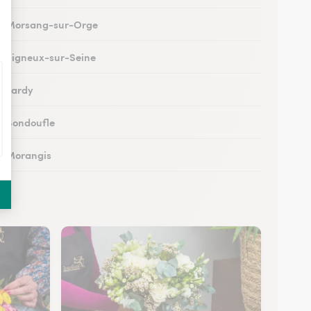
 à Morsang-sur-Orge
 à Vigneux-sur-Seine
à Lardy
 à Bondoufle
 à Morangis
 à Arpajon
 à Maisse