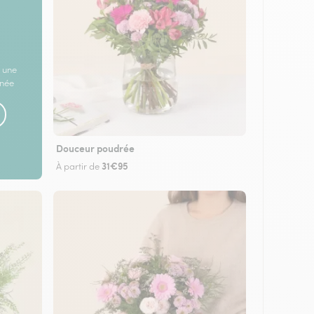
 une
rnée
Douceur poudrée
31€95
À partir de