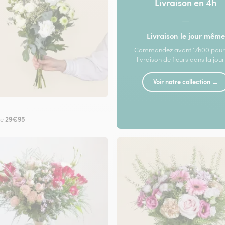
Livraison en 4h
—
Livraison le jour même
Commandez avant 17h00 pour
livraison de fleurs dans la jou
Voir notre collection →
29€95
de