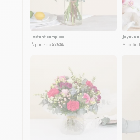
Instant complice
Joyeux a
52€95
À partir de
À partir 