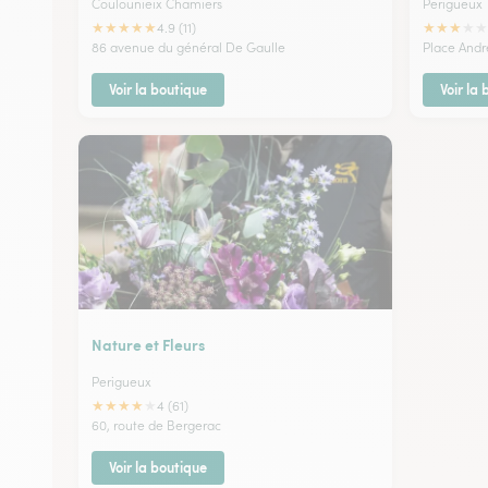
Coulounieix Chamiers
Perigueux
★
★
★
★
★
★
★
★
★
★
4.9 (11)
86 avenue du général De Gaulle
Place Andr
Voir la boutique
Voir la
Nature et Fleurs
Perigueux
★
★
★
★
★
4 (61)
60, route de Bergerac
Voir la boutique