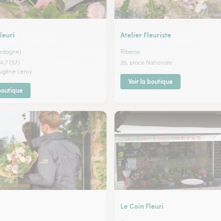
leuri
Atelier Fleuriste
ordogne)
Riberac
4.7 (57)
26, place Nationale
Eugène Leroy
Voir la boutique
 boutique
Le Coin Fleuri