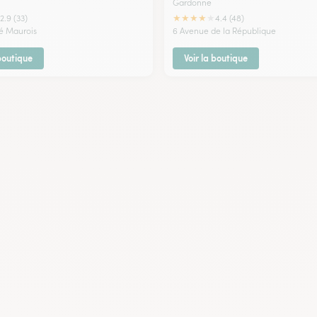
Gardonne
★
★
★
★
★
2.9 (33)
4.4 (48)
é Maurois
6 Avenue de la République
 boutique
Voir la boutique