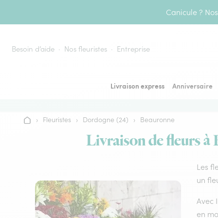
Aller au contenu
Canicule ? Nos 
Besoin d’aide
Nos fleuristes
Entreprise
Livraison express
Anniversaire
›
Fleuristes
›
Dordogne (24)
›
Beauronne
Accueil
Livraison de fleurs à
Les fl
un fle
Avec I
en mo