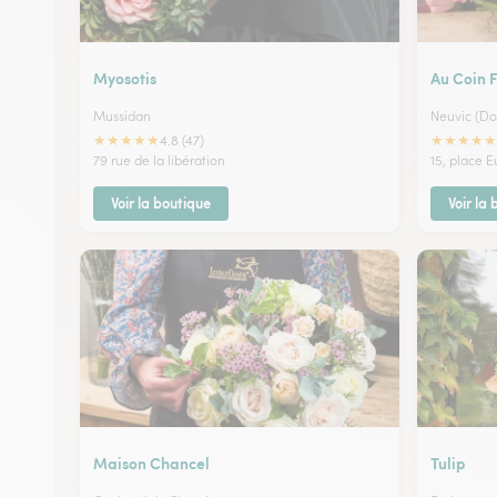
Myosotis
Au Coin F
Mussidan
Neuvic (D
★
★
★
★
★
★
★
★
★
★
4.8 (47)
79 rue de la libération
15, place 
Voir la boutique
Voir la
Maison Chancel
Tulip