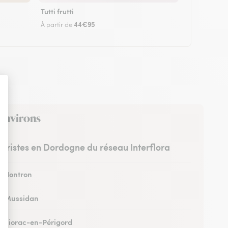
Tutti frutti
44€95
À partir de
 environs
euristes en Dordogne du réseau Interflora
 à Nontron
 à Mussidan
 à Siorac-en-Périgord