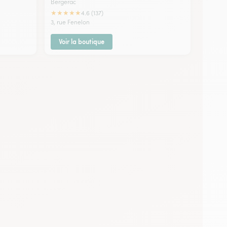
Bergerac
★
★
★
★
★
4.6 (137)
3, rue Fenelon
Voir la boutique