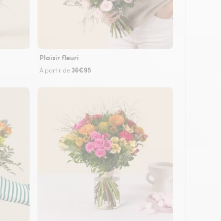
Plaisir fleuri
36€95
À partir de