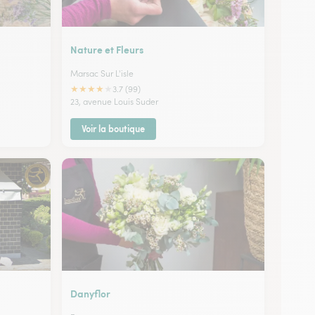
Nature et Fleurs
Marsac Sur L'isle
★
★
★
★
★
3.7 (99)
23, avenue Louis Suder
Voir la boutique
Danyflor