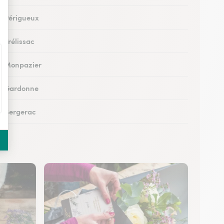
 à Périgueux
à Trélissac
 à Monpazier
 à Gardonne
 à Bergerac
 au Bugue
 à Eymet