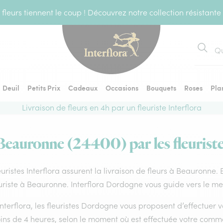
fleurs tiennent le coup ! Découvrez notre collection résistante
Recher
Deuil
Petits Prix
Cadeaux
Occasions
Bouquets
Roses
Pla
Livraison de fleurs en 4h par un fleuriste Interflora
 Beauronne (24400) par les fleuriste
euristes Interflora assurent la livraison de fleurs à Beauronne.
uriste à Beauronne. Interflora Dordogne vous guide vers le mei
nterflora, les fleuristes Dordogne vous proposent d’effectuer vo
ins de 4 heures, selon le moment où est effectuée votre comm