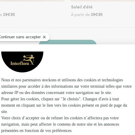
Soleil d'été
29€95
39€95
de
À partir de
Faire livrer des fleurs
un fleuriste Interflora à Beauronne et dans ses
Les fl
Fleuristes
Fleuristes
Fleuristes