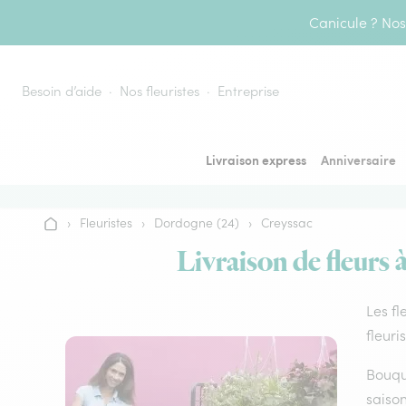
Aller au contenu
Canicule ? Nos 
Besoin d’aide
Nos fleuristes
Entreprise
Livraison express
Anniversaire
›
Fleuristes
›
Dordogne (24)
›
Creyssac
Accueil
Livraison de fleurs 
Les fl
fleuri
Bouque
saison