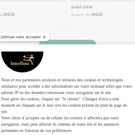
Soleil d'été
29€95
39€95
de
À partir de
Faire livrer des fleurs
 un fleuriste Interflora à Creyssac et dans ses 
Les fl
Fleuristes
Fleuristes
Fleuristes