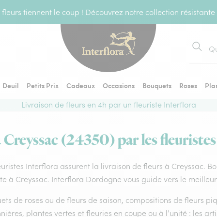
fleurs tiennent le coup ! Découvrez notre collection résistante
Recher
Deuil
Petits Prix
Cadeaux
Occasions
Bouquets
Roses
Pla
Livraison de fleurs en 4h par un fleuriste Interflora
à Creyssac (24350) par les fleuristes
euristes Interflora assurent la livraison de fleurs à Creyssac. B
ste à Creyssac. Interflora Dordogne vous guide vers le meilleu
ts de roses ou de fleurs de saison, compositions de fleurs piq
nières, plantes vertes et fleuries en coupe ou à l’unité : les ar