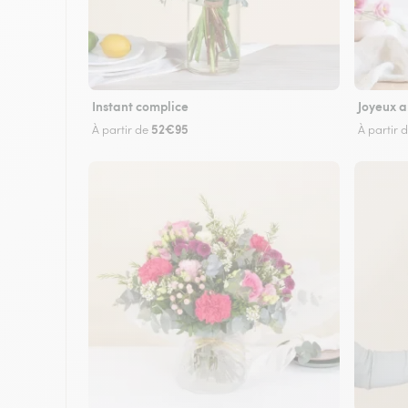
Instant complice
Joyeux a
52€95
À partir de
À partir 