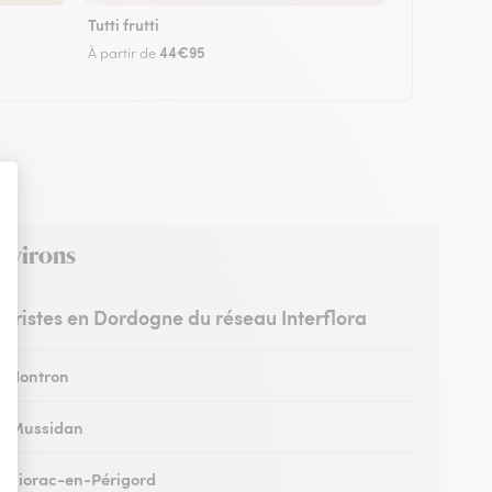
Tutti frutti
44€95
À partir de
environs
euristes en Dordogne du réseau Interflora
 à Nontron
 à Mussidan
 à Siorac-en-Périgord