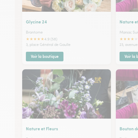
Glycine 24
Nature et
Brantome
Marsac Sur 
★
★
★
★
★
★
★
★
★
★
4.9 (58)
3, place Général de Gaulle
23, avenue
Voir la boutique
Voir la
Nature et Fleurs
Bouton d