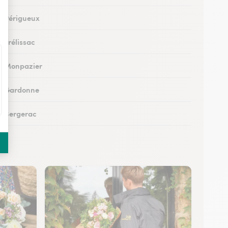
 à Périgueux
à Trélissac
 à Monpazier
 à Gardonne
 à Bergerac
 au Bugue
 à Eymet