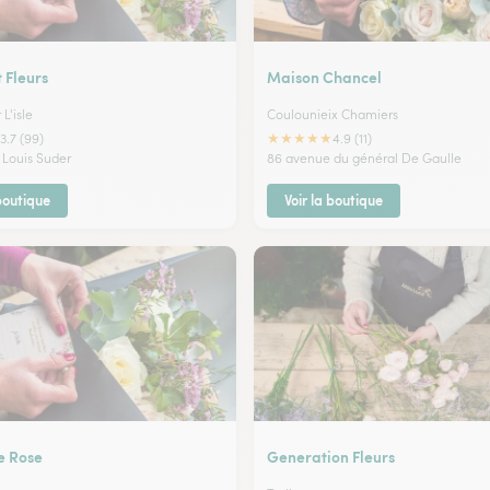
 Fleurs
Maison Chancel
L'isle
Coulounieix Chamiers
★
★
★
★
★
3.7 (99)
4.9 (11)
 Louis Suder
86 avenue du général De Gaulle
 boutique
Voir la boutique
e Rose
Generation Fleurs