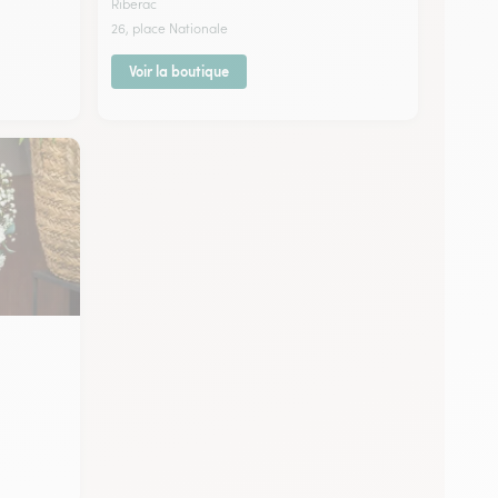
Riberac
26, place Nationale
Voir la boutique