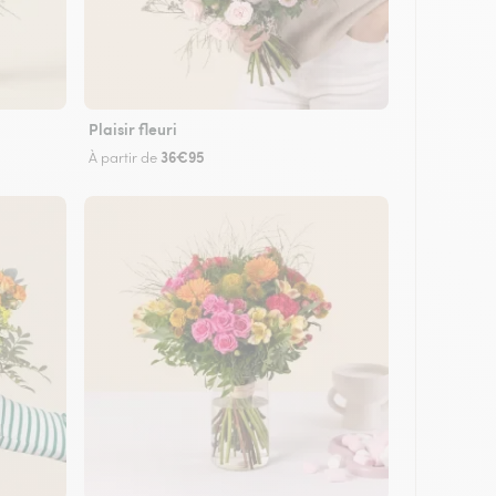
Plaisir fleuri
36€95
À partir de