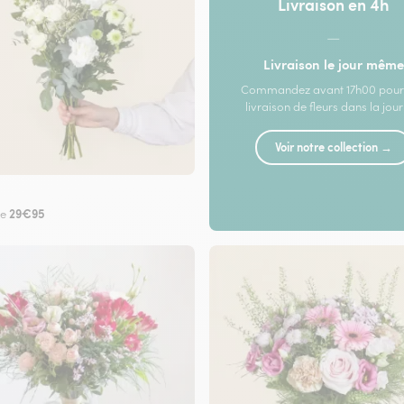
Livraison en 4h
—
Livraison le jour même
Commandez avant 17h00 pour
livraison de fleurs dans la jou
Voir notre collection →
29€95
de