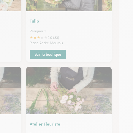
Tulip
Perigueux
★
★
★
★
★
2.9 (33)
Place André Maurois
Voir la boutique
Atelier Fleuriste