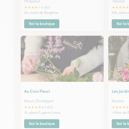
Perigueux
Trelissac
★
★
★
★
★
★
★
★
★
★
4 (61)
60, route de Bergerac
156, avenu
Voir la boutique
Voir la
Au Coin Fleuri
Les Jardi
Neuvic (Dordogne)
Nontron
★
★
★
★
★
★
★
★
★
★
4.7 (57)
15, place Eugène Leroy
1 Allée de 
Voir la boutique
Voir la