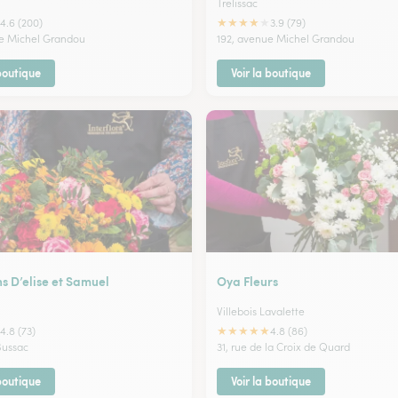
Trelissac
★
★
★
★
★
4.6 (200)
3.9 (79)
e Michel Grandou
192, avenue Michel Grandou
 boutique
Voir la boutique
ns D’elise et Samuel
Oya Fleurs
Villebois Lavalette
★
★
★
★
★
4.8 (73)
4.8 (86)
Bussac
31, rue de la Croix de Quard
 boutique
Voir la boutique