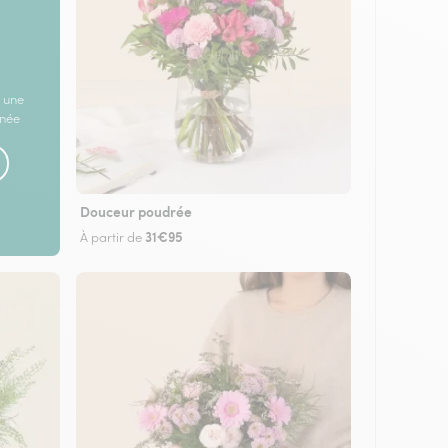
 une
rnée
Douceur poudrée
31€95
À partir de