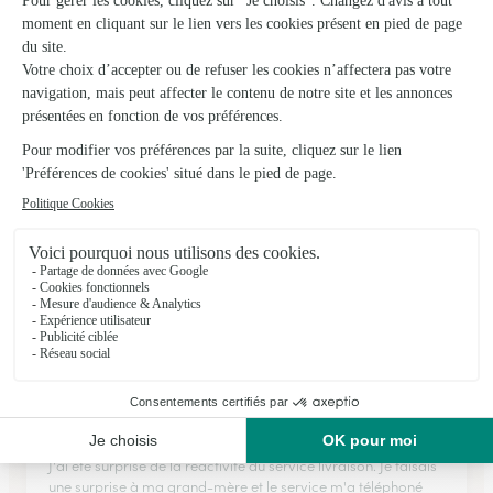
Fleurs Thes au Jardin
Cazals
★
★
★
★
★
4.2 (70)
Place Hugues Salel Rue du Cordonnier
Voir la boutique
Ils ont fait livrer des fleurs ou une plante à
Siorac-en-Périgord
★
★
★
★
★
Service livraison au top
J'ai été surprise de la réactivité du service livraison. Je faisais
une surprise à ma grand-mère et le service m'a téléphoné