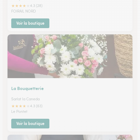
★
★
★
★
★
4.3 (28)
FOIRAIL NORD
Voir la boutique
La Bouquetterie
Sarlat la Caneda
★
★
★
★
★
4.3 (63)
Le Pontet
Voir la boutique