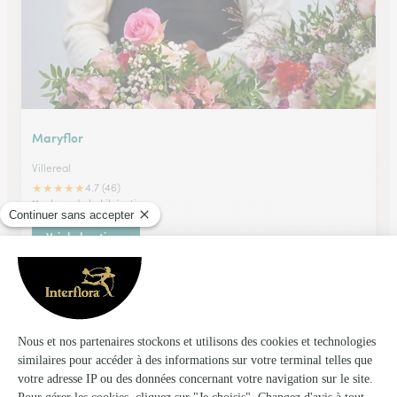
Maryflor
Villereal
★
★
★
★
★
4.7 (46)
11, place de la Libération
Voir la boutique