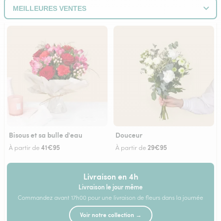
Bisous et sa bulle d'eau
Douceur
41€95
29€95
À partir de
À partir de
Livraison en 4h
Livraison le jour même
Commandez avant 17h00 pour une livraison de fleurs dans la journée
Voir notre collection →