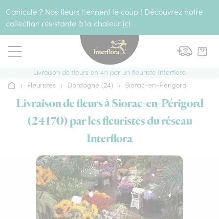
Aller au contenu
Canicule ? Nos fleurs tiennent le coup ! Découvrez notre
collection résistante à la chaleur
ici
Livraison de fleurs en 4h par un fleuriste Interflora
›
Fleuristes
›
Dordogne (24)
›
Siorac-en-Périgord
Accueil
Livraison de fleurs à Siorac-en-Périgord
(24170) par les fleuristes du réseau
Interflora