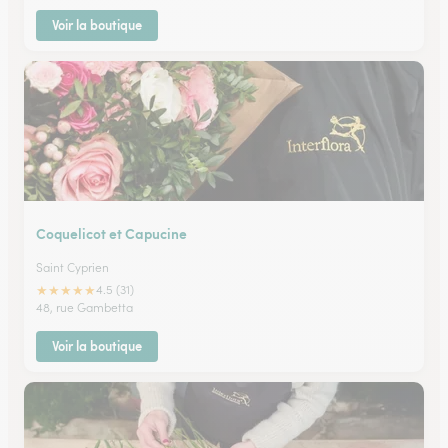
Voir la boutique
Coquelicot et Capucine
Saint Cyprien
★
★
★
★
★
4.5 (31)
48, rue Gambetta
Voir la boutique