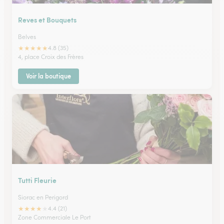
Reves et Bouquets
Belves
★
★
★
★
★
4.8 (35)
4, place Croix des Frères
Voir la boutique
Tutti Fleurie
Siorac en Perigord
★
★
★
★
★
4.4 (21)
Zone Commerciale Le Port