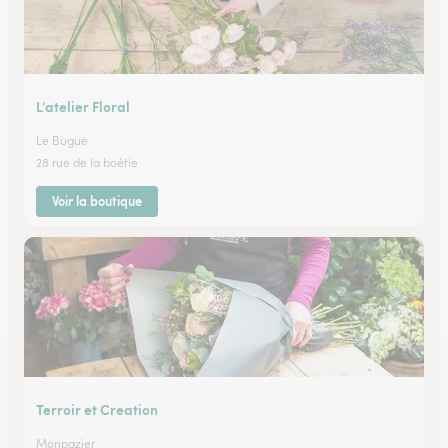
L’atelier Floral
Le Bugue
28 rue de la boétie
Voir la boutique
Terroir et Creation
Monpazier