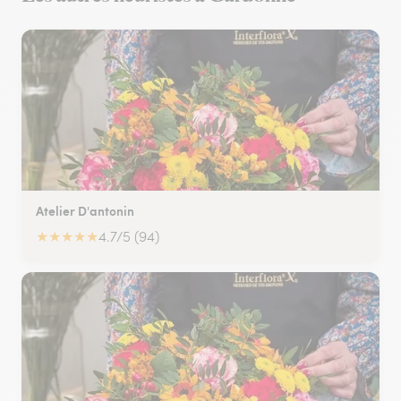
Atelier D'antonin
★
★
★
★
★
4.7/5 (94)