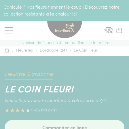
Aller au contenu
Canicule ? Nos fleurs tiennent le coup ! Découvrez notre
collection résistante à la chaleur
ici
Livraison de fleurs en 4h par un fleuriste Interflora
›
Fleuristes
›
Dordogne (24)
›
Le Coin Fleuri
Accueil
Fleuriste Gardonne
LE COIN FLEURI
Fleuriste partenaire Interflora à votre service 7j/7
★
★
★
★
★
4.4/5 (48 avis)
Commander en ligne