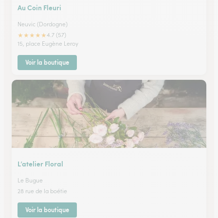
Au Coin Fleuri
Neuvic (Dordogne)
★
★
★
★
★
4.7 (57)
15, place Eugène Leroy
Voir la boutique
L’atelier Floral
Le Bugue
28 rue de la boétie
Voir la boutique