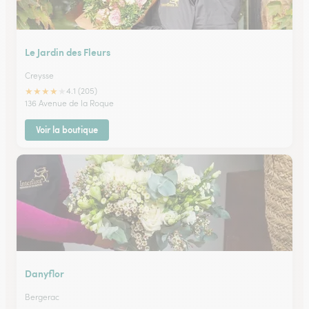
Le Jardin des Fleurs
Creysse
★
★
★
★
★
4.1 (205)
136 Avenue de la Roque
Voir la boutique
Danyflor
Bergerac