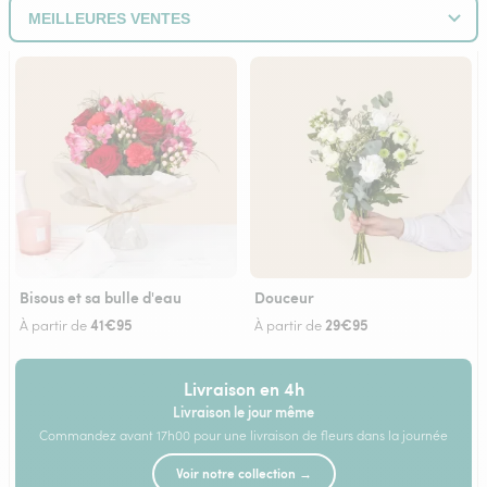
Bisous et sa bulle d'eau
Douceur
41€95
29€95
À partir de
À partir de
Livraison en 4h
Livraison le jour même
Commandez avant 17h00 pour une livraison de fleurs dans la journée
Voir notre collection →