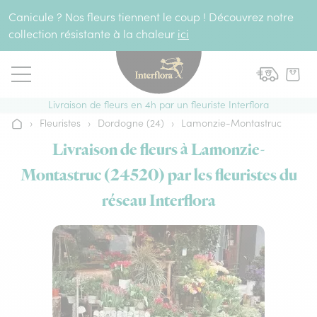
Aller au contenu
Canicule ? Nos fleurs tiennent le coup ! Découvrez notre
collection résistante à la chaleur
ici
Livraison de fleurs en 4h par un fleuriste Interflora
›
Fleuristes
›
Dordogne (24)
›
Lamonzie-Montastruc
Accueil
Livraison de fleurs à Lamonzie-
Montastruc (24520) par les fleuristes du
réseau Interflora