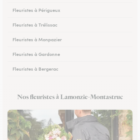
Fleuristes à Périgueux
Fleuristes à Trélissac
Fleuristes à Monpazier
Fleuristes à Gardonne
Fleuristes à Bergerac
Fleuristes au Bugue
Nos fleuristes à Lamonzie-Montastruc
Fleuristes à Eymet