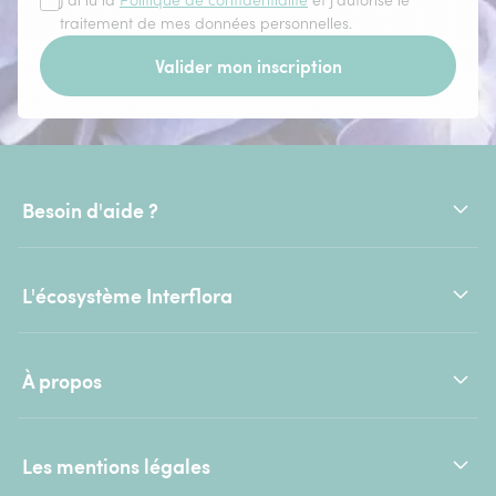
J'ai lu la
Politique de confidentialité
et j'autorise le
traitement de mes données personnelles.
Valider mon inscription
Besoin d'aide ?
L'écosystème Interflora
À propos
Les mentions légales