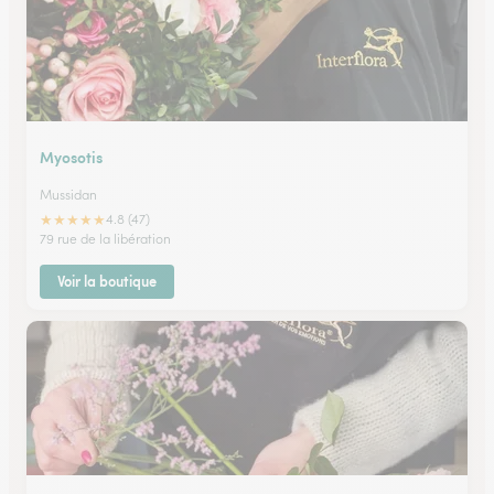
Myosotis
Mussidan
★
★
★
★
★
4.8 (47)
79 rue de la libération
Voir la boutique