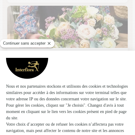
L’orchidee
Castillonnes
★
★
★
★
★
4.4 (7)
58, Grand Rue
Voir la boutique
Ils ont fait livrer des fleurs ou une plante à