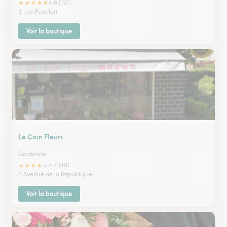
★
★
★
★
★
4.6 (137)
3, rue Fenelon
Voir la boutique
Le Coin Fleuri
Gardonne
★
★
★
★
★
4.4 (48)
6 Avenue de la République
Voir la boutique