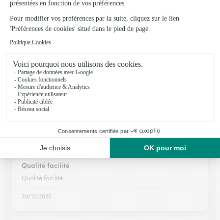
Lamonzie-Montastruc
★
★
★
★
★
Du choix et une belle composition…
Du choix et une belle composition arrivée en temps et en
heure à son destinataire , bien emballée, de belles fleurs ,
livraison soignée , je recommande pour faire plaisir et se
faire plaisir !
18/02/2026
★
★
★
★
★
Qualité facilité
Qualité facilité
20/12/2025