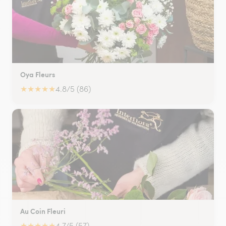
Oya Fleurs
★
★
★
★
★
4.8/5 (86)
Au Coin Fleuri
★
★
★
★
★
4.7/5 (57)