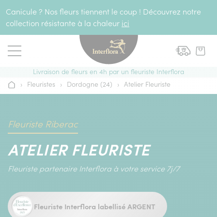
Aller au contenu
Canicule ? Nos fleurs tiennent le coup ! Découvrez notre
collection résistante à la chaleur
ici
Livraison de fleurs en 4h par un fleuriste Interflora
›
Fleuristes
›
Dordogne (24)
›
Atelier Fleuriste
Accueil
Fleuriste Riberac
ATELIER FLEURISTE
Fleuriste partenaire Interflora à votre service 7j/7
Fleuriste Interflora labellisé ARGENT