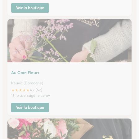
Voir la boutique
Au Coin Fleuri
Neuvic (Dordogne)
★
★
★
★
★
4.7 (57)
15, place Eugène Leroy
Voir la boutique