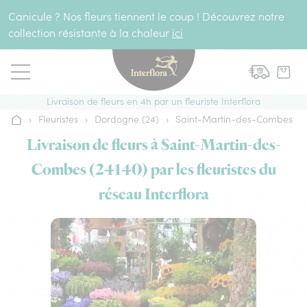
Aller au contenu
Canicule ? Nos fleurs tiennent le coup ! Découvrez notre
collection résistante à la chaleur
ici
Livraison de fleurs en 4h par un fleuriste Interflora
›
Fleuristes
›
Dordogne (24)
›
Saint-Martin-des-Combes
Accueil
Livraison de fleurs à Saint-Martin-des-
Combes (24140) par les fleuristes du
réseau Interflora