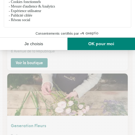
Le Coin Fleuri
Gardonne
★
★
★
★
★
4.4 (48)
6 Avenue de la République
Voir la boutique
Generation Fleurs