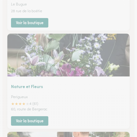
Le Bugue
28 rue de la boétie
Voir la boutique
Nature et Fleurs
Perigueux
★
★
★
★
★
4 (61)
60, route de Bergerac
Voir la boutique