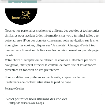
Voir la boutique
Bouton de Rose
Trelissac
★
★
★
★
★
4.6 (200)
156, avenue Michel Grandou
Voir la boutique