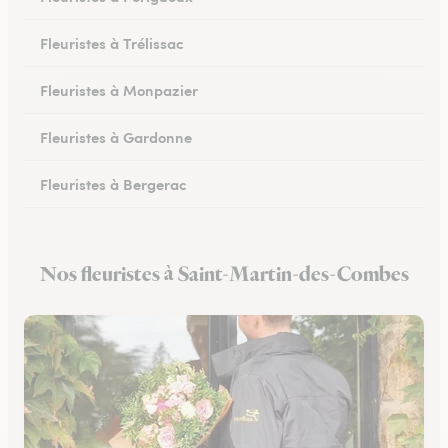
Fleuristes à Trélissac
Fleuristes à Monpazier
Fleuristes à Gardonne
Fleuristes à Bergerac
Fleuristes au Bugue
Nos fleuristes à Saint-Martin-des-Combes
Fleuristes à Eymet