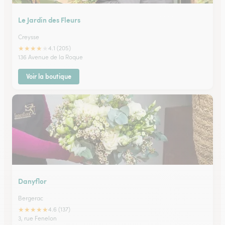
Le Jardin des Fleurs
Creysse
★
★
★
★
★
4.1 (205)
136 Avenue de la Roque
Voir la boutique
Danyflor
Bergerac
★
★
★
★
★
4.6 (137)
3, rue Fenelon