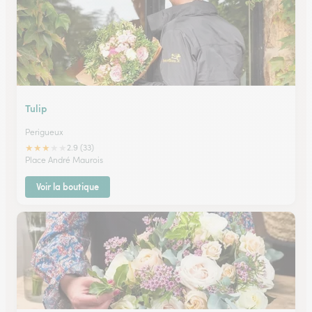
Tulip
Perigueux
★
★
★
★
★
2.9 (33)
Place André Maurois
Voir la boutique