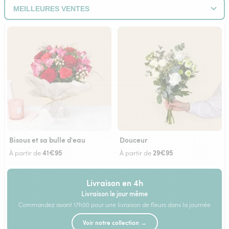
Bisous et sa bulle d'eau
Douceur
41€95
29€95
À partir de
À partir de
Livraison en 4h
Livraison le jour même
Commandez avant 17h00 pour une livraison de fleurs dans la journée
Voir notre collection →