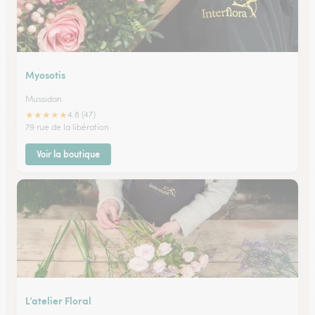
Myosotis
Mussidan
★
★
★
★
★
4.8 (47)
79 rue de la libération
Voir la boutique
L’atelier Floral