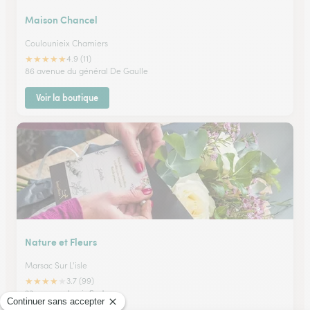
Maison Chancel
Coulounieix Chamiers
★
★
★
★
★
4.9 (11)
86 avenue du général De Gaulle
Voir la boutique
Nature et Fleurs
Marsac Sur L'isle
★
★
★
★
★
3.7 (99)
23, avenue Louis Suder