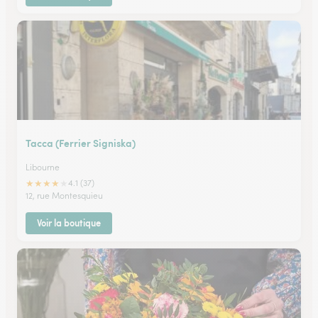
Tacca (Ferrier Signiska)
Libourne
★
★
★
★
★
4.1 (37)
12, rue Montesquieu
Voir la boutique