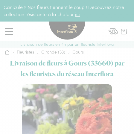
Aller au contenu
Canicule ? Nos fleurs tiennent le coup ! Découvrez notre
collection résistante à la chaleur
ici
Livraison de fleurs en 4h par un fleuriste Interflora
›
Fleuristes
›
Gironde (33)
›
Gours
Accueil
Livraison de fleurs à Gours (33660) par
les fleuristes du réseau Interflora