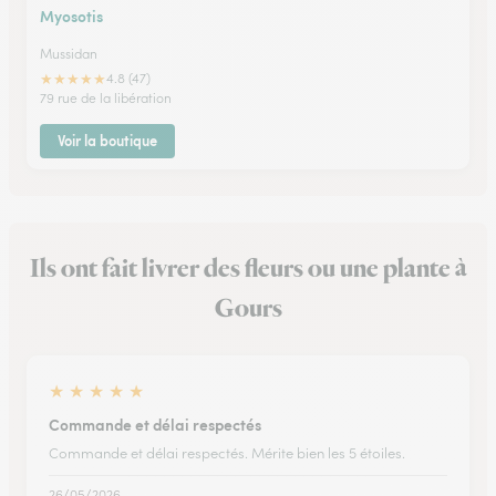
Myosotis
Mussidan
★
★
★
★
★
4.8 (47)
79 rue de la libération
Voir la boutique
Ils ont fait livrer des fleurs ou une plante à
Gours
★
★
★
★
★
Commande et délai respectés
Commande et délai respectés. Mérite bien les 5 étoiles.
26/05/2026