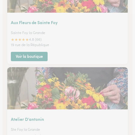
Aux Fleurs de Sainte Foy
Sainte Foy la Grande
★
★
★
★
★
4.8 (66)
19 rue de la République
Voir la boutique
Atelier D’antonin
Ste Foy la Grande