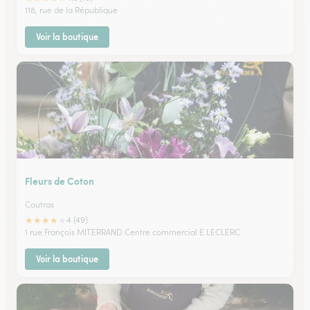
118, rue de la République
Voir la boutique
Fleurs de Coton
Coutras
★
★
★
★
★
4 (49)
1 rue François MITERRAND Centre commercial E.LECLERC
Voir la boutique