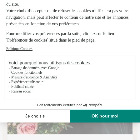
L’orchidee
Rauzan
★
★
★
★
★
4.7 (12)
3, Rue Grande
Voir la boutique