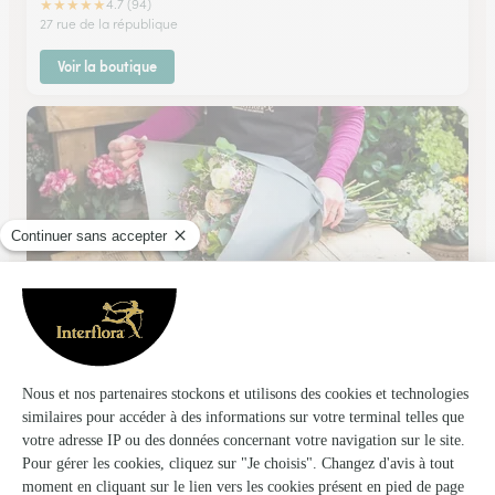
★
★
★
★
★
4.7 (94)
27 rue de la république
Voir la boutique
La Nature Fleurie
Galgon
★
★
★
★
★
4.6 (106)
1 rue Pierre Berraud
Voir la boutique