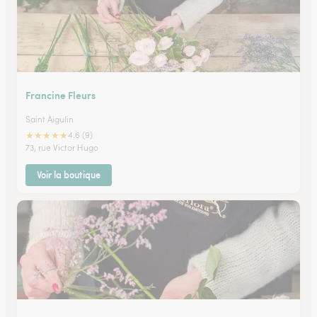
Francine Fleurs
Saint Aigulin
★
★
★
★
★
4.6 (9)
73, rue Victor Hugo
Voir la boutique