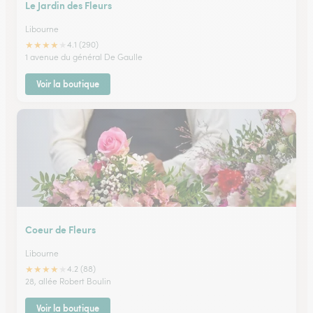
Le Jardin des Fleurs
Libourne
★
★
★
★
★
4.1 (290)
1 avenue du général De Gaulle
Voir la boutique
Coeur de Fleurs
Libourne
★
★
★
★
★
4.2 (88)
28, allée Robert Boulin
Voir la boutique