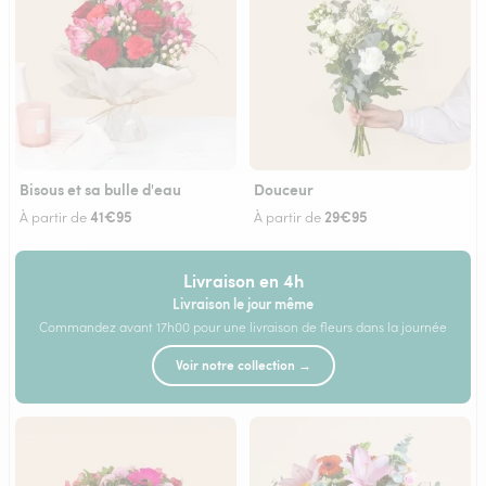
Bisous et sa bulle d'eau
Douceur
41€95
29€95
À partir de
À partir de
Livraison en 4h
Livraison le jour même
Commandez avant 17h00 pour une livraison de fleurs dans la journée
Voir notre collection →