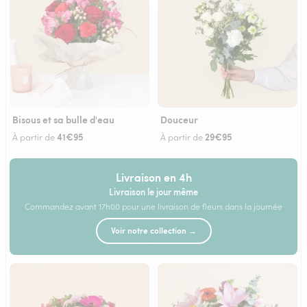
Bisous et sa bulle d'eau
Douceur
41€95
29€95
À partir de
À partir de
Livraison en 4h
Livraison le jour même
Commandez avant 17h00 pour une livraison de fleurs dans la journée
Voir notre collection →