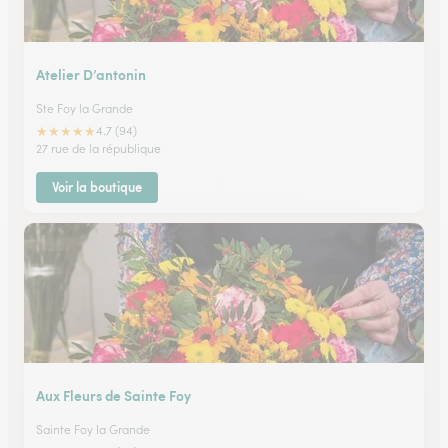
Atelier D’antonin
Ste Foy la Grande
★
★
★
★
★
4.7 (94)
27 rue de la république
Voir la boutique
Aux Fleurs de Sainte Foy
Sainte Foy la Grande