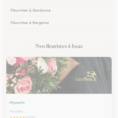
Fleuristes à Gardonne
Fleuristes à Bergerac
Fleuristes au Bugue
Nos fleuristes à Issac
Fleuristes à Eymet
Myosotis
Mussidan
★
★
★
★
★
4.8 (47)