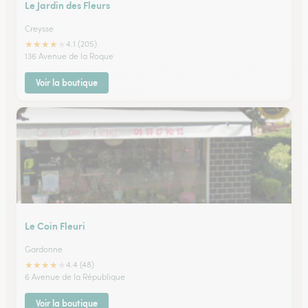
Le Jardin des Fleurs
Creysse
★
★
★
★
★
4.1 (205)
136 Avenue de la Roque
Voir la boutique
Le Coin Fleuri
Gardonne
★
★
★
★
★
4.4 (48)
6 Avenue de la République
Voir la boutique