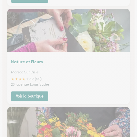
Nature et Fleurs
Marsac Sur L'isle
★
★
★
★
★
3.7 (99)
23, avenue Louis Suder
Voir la boutique