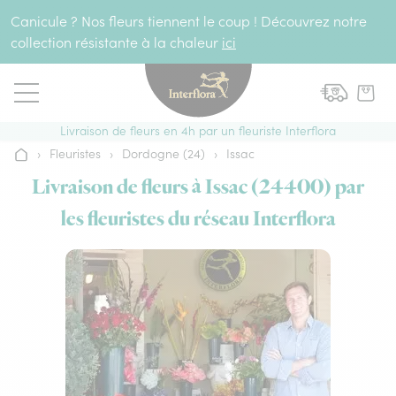
Aller au contenu
Canicule ? Nos fleurs tiennent le coup ! Découvrez notre
collection résistante à la chaleur
ici
Livraison de fleurs en 4h par un fleuriste Interflora
›
Fleuristes
›
Dordogne (24)
›
Issac
Accueil
Livraison de fleurs à Issac (24400) par
les fleuristes du réseau Interflora