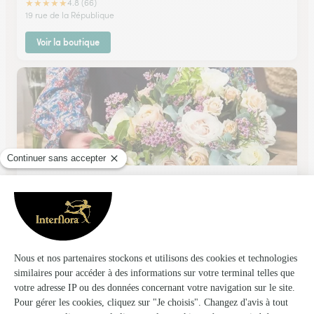
★
★
★
★
★
4.8 (66)
19 rue de la République
Voir la boutique
Maison Chancel
Coulounieix Chamiers
★
★
★
★
★
4.9 (11)
86 avenue du général De Gaulle
Voir la boutique