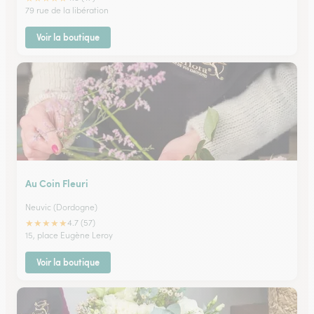
79 rue de la libération
Voir la boutique
Au Coin Fleuri
Neuvic (Dordogne)
★
★
★
★
★
4.7 (57)
15, place Eugène Leroy
Voir la boutique