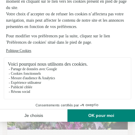
Tulip
Perigueux
★
★
★
★
★
2.9 (33)
Place André Maurois
Voir la boutique