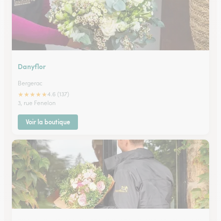
Danyflor
Bergerac
★
★
★
★
★
4.6 (137)
3, rue Fenelon
Voir la boutique