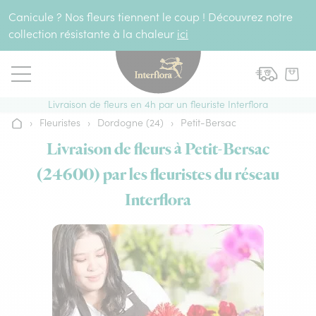
Aller au contenu
Canicule ? Nos fleurs tiennent le coup ! Découvrez notre
collection résistante à la chaleur
ici
Livraison de fleurs en 4h par un fleuriste Interflora
›
Fleuristes
›
Dordogne (24)
›
Petit-Bersac
Accueil
Livraison de fleurs à Petit-Bersac
(24600) par les fleuristes du réseau
Interflora