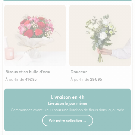
Bisous et sa bulle d'eau
Douceur
41€95
29€95
À partir de
À partir de
Livraison en 4h
Livraison le jour même
Commandez avant 17h00 pour une livraison de fleurs dans la journée
Voir notre collection →