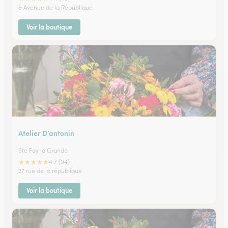
6 Avenue de la République
Voir la boutique
Atelier D’antonin
Ste Foy la Grande
★
★
★
★
★
4.7 (94)
27 rue de la république
Voir la boutique