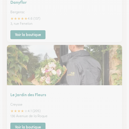
Danyflor
Bergerac
★
★
★
★
★
4.6 (137)
3, rue Fenelon
Voir la boutique
Le Jardin des Fleurs
Creysse
★
★
★
★
★
4.1 (205)
136 Avenue de la Roque
Voir la boutique