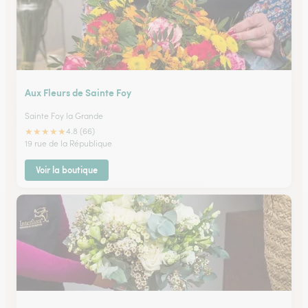
Aux Fleurs de Sainte Foy
Sainte Foy la Grande
★
★
★
★
★
4.8 (66)
19 rue de la République
Voir la boutique