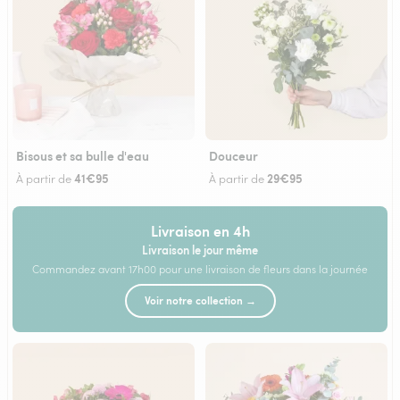
Bisous et sa bulle d'eau
Douceur
41€95
29€95
À partir de
À partir de
Livraison en 4h
Livraison le jour même
Commandez avant 17h00 pour une livraison de fleurs dans la journée
Voir notre collection →