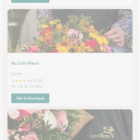
Au Coin Fleuri
Eymet
★
★
★
★
★
4.4 (29)
44, rue du Temple
Voir la boutique