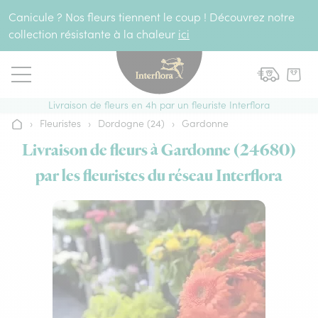
Aller au contenu
Canicule ? Nos fleurs tiennent le coup ! Découvrez notre
collection résistante à la chaleur
ici
Livraison de fleurs en 4h par un fleuriste Interflora
›
Fleuristes
›
Dordogne (24)
›
Gardonne
Accueil
Livraison de fleurs à Gardonne (24680)
par les fleuristes du réseau Interflora