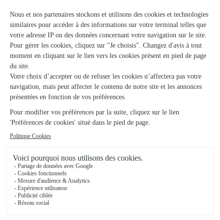
★
★
★
★
★
4.9 (127)
2, chemin de la Viguerie
Voir la boutique
L’orchidee
Castillonnes
★
★
★
★
★
4.4 (7)
58, Grand Rue
Voir la boutique