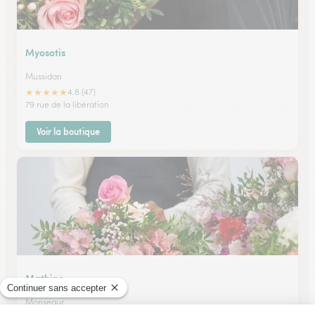
Myosotis
Mussidan
★
★
★
★
★
4.8 (47)
79 rue de la libération
Voir la boutique
Mathino
Monsegur