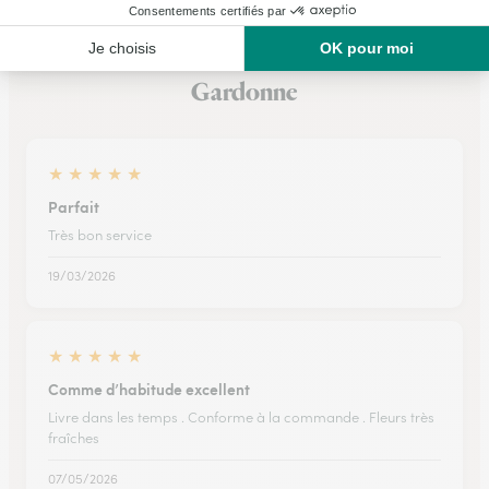
Ils ont fait livrer des fleurs ou une plante à
Gardonne
★
★
★
★
★
Parfait
Très bon service
19/03/2026
★
★
★
★
★
Comme d’habitude excellent
Livre dans les temps . Conforme à la commande . Fleurs très
fraîches
07/05/2026