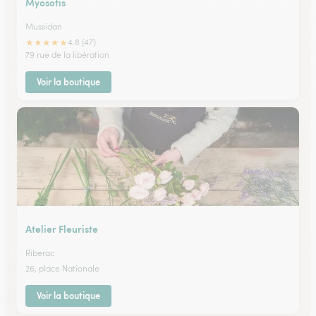
Myosotis
Mussidan
★
★
★
★
★
4.8 (47)
79 rue de la libération
Voir la boutique
Atelier Fleuriste
Riberac
26, place Nationale
Voir la boutique