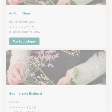
Au Coin Fleuri
Neuvic (Dordogne)
★
★
★
★
★
4.7 (57)
15, place Eugène Leroy
Voir la boutique
Graineterie Richard
Chalais
★
★
★
★
★
4.6 (208)
40, rue de Barbezieux