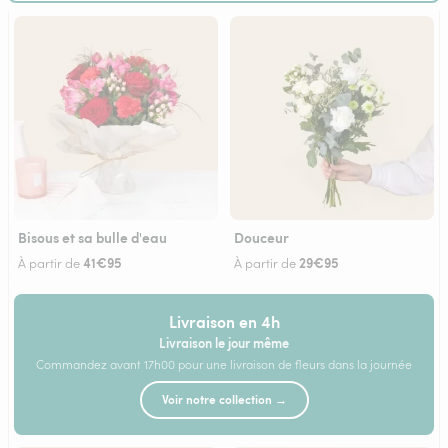
Bisous et sa bulle d'eau
Douceur
41€95
29€95
À partir de
À partir de
Livraison en 4h
Livraison le jour même
Commandez avant 17h00 pour une livraison de fleurs dans la journée
Voir notre collection →