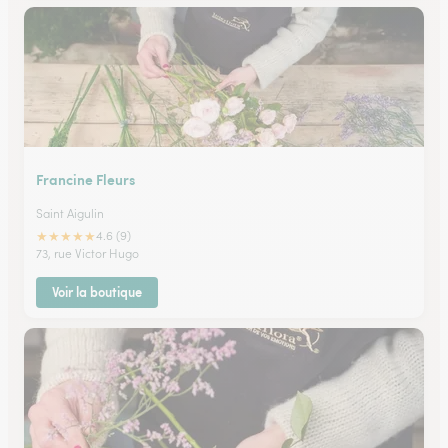
Francine Fleurs
Saint Aigulin
★
★
★
★
★
4.6 (9)
73, rue Victor Hugo
Voir la boutique