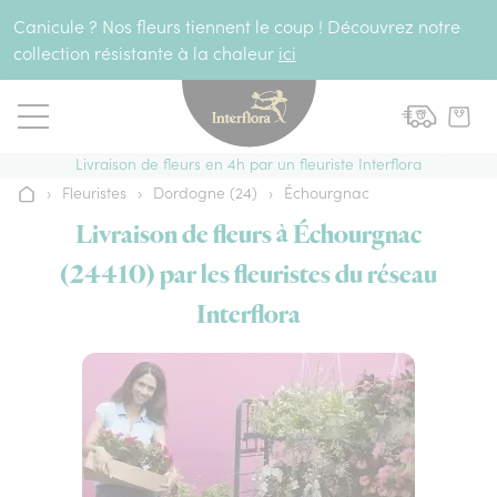
Aller au contenu
Canicule ? Nos fleurs tiennent le coup ! Découvrez notre
collection résistante à la chaleur
ici
Livraison de fleurs en 4h par un fleuriste Interflora
›
Fleuristes
›
Dordogne (24)
›
Échourgnac
Accueil
Livraison de fleurs à Échourgnac
(24410) par les fleuristes du réseau
Interflora