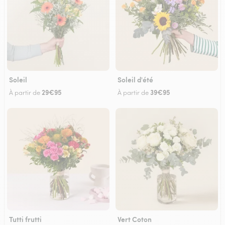
Soleil
Soleil d'été
29€95
39€95
À partir de
À partir de
Tutti frutti
Vert Coton