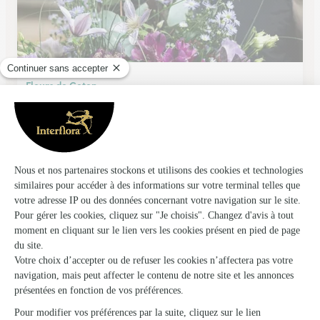
Fleurs de Coton
Coutras
★
★
★
★
★
4 (49)
1 rue François MITERRAND Centre commercial E.LECLERC
Voir la boutique
Ils ont fait livrer des fleurs ou une plante à
Échourgnac