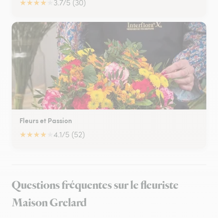
★
★
★
★
★
3.7/5 (30)
Fleurs et Passion
★
★
★
★
★
4.1/5 (52)
Questions fréquentes sur le fleuriste
Maison Grelard