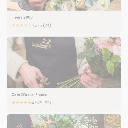
Fleurs 2000
★
★
★
★
★
4.3/5 (24)
Cote D'azur-Fleurs
★
★
★
★
★
4.9/5 (63)