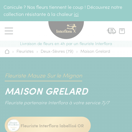
Aller au contenu
Canicule ? Nos fleurs tiennent le coup ! Découvrez notre
collection résistante à la chaleur
ici
Livraison de fleurs en 4h par un fleuriste Interflora
›
Fleuristes
›
Deux-Sèvres (79)
›
Maison Grelard
Accueil
Fleuriste Mauze Sur le Mignon
MAISON GRELARD
Fleuriste partenaire Interflora à votre service 7j/7
Fleuriste Interflora labellisé OR