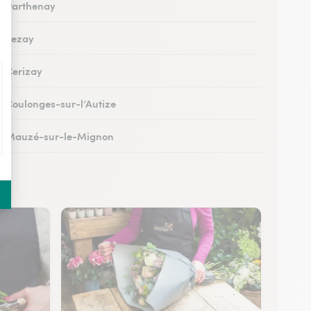
 à Parthenay
 à Lezay
à Cerizay
 à Coulonges-sur-l’Autize
 à Mauzé-sur-le-Mignon
à Échiré
à Celles-sur-Belle