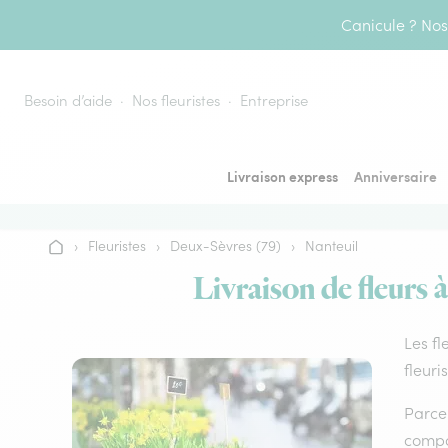
Aller au contenu
Canicule ? Nos 
Besoin d’aide
Nos fleuristes
Entreprise
Livraison express
Anniversaire
›
Fleuristes
›
Deux-Sèvres (79)
›
Nanteuil
Accueil
Livraison de fleurs 
Les fl
fleuri
Parce 
compos