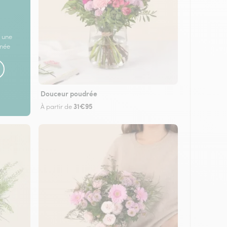
 une
rnée
Douceur poudrée
31€95
À partir de