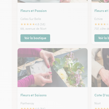
Fleurs et Passion
Fleurs et
Celles Sur Belle
Echire
★
★
★
★
★
★
★
★
★
★
4.8 (58)
68, avenue de Niort
737, côte d
Voir la boutique
Voir la
Fleurs et Saisons
Cote D’a
Parthenay
Niort
★
★
★
★
★
★
★
★
★
★
4.6 (84)