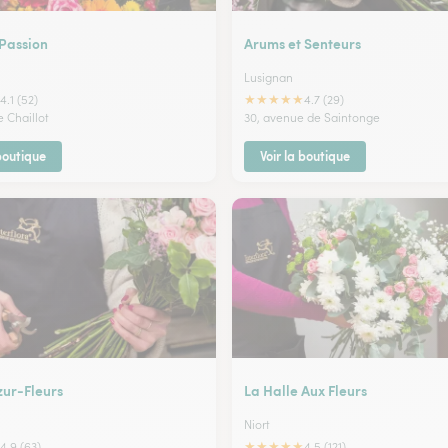
 Passion
Arums et Senteurs
Lusignan
★
★
★
★
★
4.1 (52)
4.7 (29)
e Chaillot
30, avenue de Saintonge
 boutique
Voir la boutique
zur-Fleurs
La Halle Aux Fleurs
Niort
★
★
★
★
★
4.9 (63)
4.5 (121)