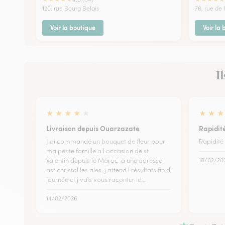
120, rue Bourg Belais
76, rue de 
Voir la boutique
Voir la
Il
★
★
★
★
★
★
★
★
Livraison depuis Ouarzazate
Rapidité
J ai commandé un bouquet de fleur pour
Rapidité 
ma petite famille a l occasion de st
Valentin depuis le Maroc ,a une adresse
18/02/20
ast christol les ales. j attend l résultats fin d
journée et j vais vous raconter le…
14/02/2026