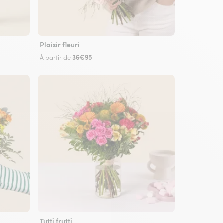
Plaisir fleuri
36€95
À partir de
Tutti frutti