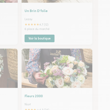
Un Brin D’folie
Lezay
★
★
★
★
★
4.7 (12)
6 place du marché
Voir la boutique
Fleurs 2000
Niort
★
★
★
★
★
4.3 (24)