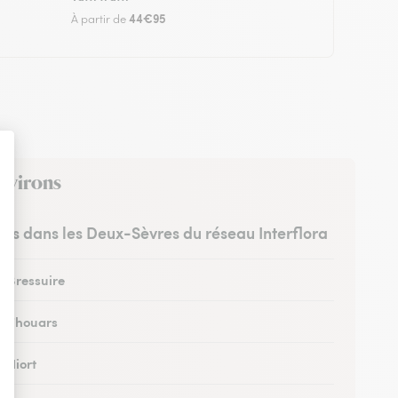
44€95
À partir de
environs
stes dans les Deux-Sèvres du réseau Interflora
à Bressuire
 à Thouars
à Niort