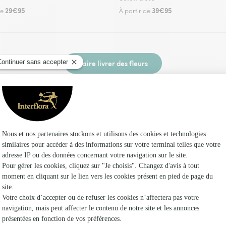
29€95
39€95
de
À partir de
Faire livrer des fleurs
 un fleuriste Interflora à Nanteuil et dans ses 
Les fleuri
Fleuristes 
Fleuristes
Fleuristes 