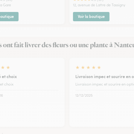
la Gare
12, avenue de Lattre de Tassigny
 boutique
Voir la boutique
s ont fait livrer des fleurs ou une plante à Nante
★
★
★
★
★
★
★
 et choix
Livraison impec et sourire en 
et choix
Livraison impec et sourire en opt
26
12/12/2025