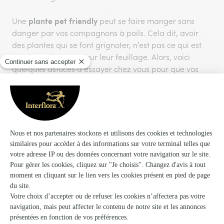
plante pet friendly
Une
peut se faire manger sans
danger par vos compagnons à poils. Cela dit, avoir
des plantes qui se font grignoter, n’est pas ce qui est
de plus esthétique pour leur feuillage. Alors, voici
quelques astuces à essayer chez vous pour que vos
animaux laissent vos plantes d’intérieur tranquilles !
Comment empêcher un chat d’aller dans les
plantes ?
Les chats sont sensibles aux odeurs, vous pouvez
placer des écorces d’agrumes, du marc de café ou du
poivre moulu de temps en temps dans vos pots de
fleurs. Et si votre chat a tendance à gratter la terre,
recouvrez-la simplement de larges galets ou d’autres
pierres.
Comment empêcher un chien d’aller dans les