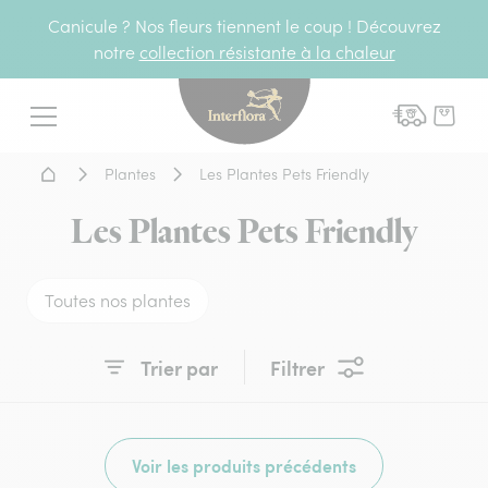
Canicule ? Nos fleurs tiennent le coup ! Découvrez
notre
collection résistante à la chaleur
Interflora - livraison fleurs
Menu
Accueil - Livraison fleurs
Plantes
Les Plantes Pets Friendly
Les Plantes Pets Friendly
Toutes nos plantes
Trier par
Filtrer
Voir les produits précédents