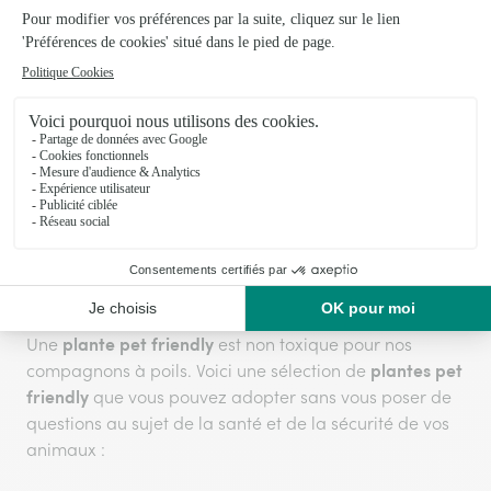
plantes ?
Nombreux sont les chiens qui aiment gratter le terreau
des plantes. La solution la plus efficace consiste à
plantes pet friendly
mettre vos
en hauteur ou hors de
portée de votre chien. Autrement, vous pouvez essayer,
comme pour les chats, de mettre des écorces de citron
ou d’orange et du poivre.
Quelles sont les plantes d’intérieur sans
danger pour les animaux ?
plante pet friendly
Une
est non toxique pour nos
plantes pet
compagnons à poils. Voici une sélection de
friendly
que vous pouvez adopter sans vous poser de
questions au sujet de la santé et de la sécurité de vos
animaux :