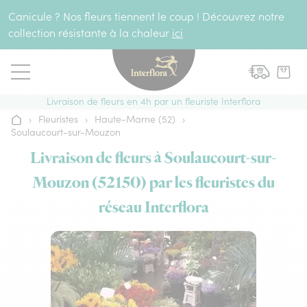
Aller au contenu
Canicule ? Nos fleurs tiennent le coup ! Découvrez notre
collection résistante à la chaleur
ici
Livraison de fleurs en 4h par un fleuriste Interflora
›
Fleuristes
›
Haute-Marne (52)
›
Accueil
Soulaucourt-sur-Mouzon
Livraison de fleurs à Soulaucourt-sur-
Mouzon (52150) par les fleuristes du
réseau Interflora