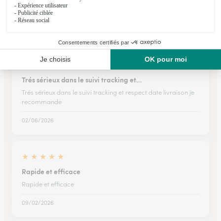
Ils ont fait livrer des fleurs ou une plante à
Soulaucourt-sur-Mouzon
★
★
★
★
★
Trés sérieux dans le suivi tracking et…
Trés sérieux dans le suivi tracking et respect date livraison je
recommande
02/06/2026
★
★
★
★
★
Rapide et efficace
Rapide et efficace
09/02/2026