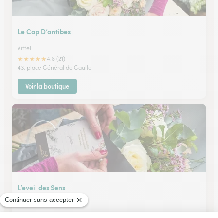
Le Cap D’antibes
Vittel
★
★
★
★
★
4.8 (21)
43, place Général de Gaulle
Voir la boutique
L’eveil des Sens
Val de Meuse
18, place de Verdun Montigny le Roi