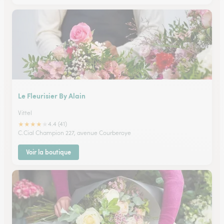
Le Fleurisier By Alain
Vittel
★
★
★
★
★
4.4 (41)
C.Cial Champion 227, avenue Courberoye
Voir la boutique