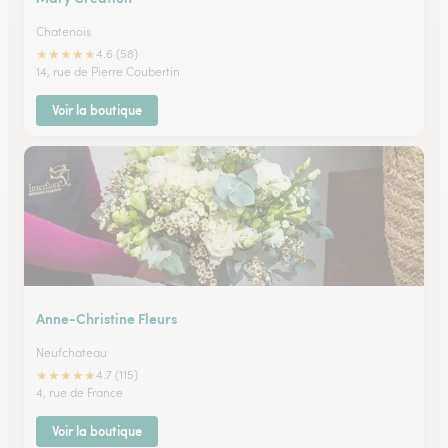
Chatenois
★
★
★
★
★
4.6 (58)
14, rue de Pierre Coubertin
Voir la boutique
Anne-Christine Fleurs
Neufchateau
★
★
★
★
★
4.7 (115)
4, rue de France
Voir la boutique