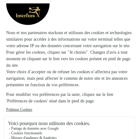
Voir la boutique
Au Bouton D’or
Bourbonne les Bains
★
★
★
★
★
4.9 (44)
27, rue Daprey Blache
Voir la boutique