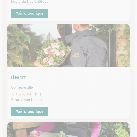
Route du Neufchâteau
Voir la boutique
Fleurs’t
Contrexeville
★
★
★
★
★
4.7 (15)
2, rue Ziwer Pacha
Voir la boutique