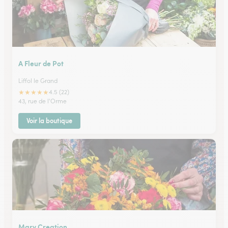
A Fleur de Pot
Liffol le Grand
★
★
★
★
★
4.5 (22)
43, rue de l'Orme
Voir la boutique
Mary Creation