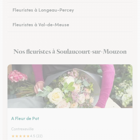
Fleuristes à Longeau-Percey
Fleuristes à Val-de-Meuse
Nos fleuristes à Soulaucourt-sur-Mouzon
A Fleur de Pot
Contrexeville
★
★
★
★
★
4.5 (22)