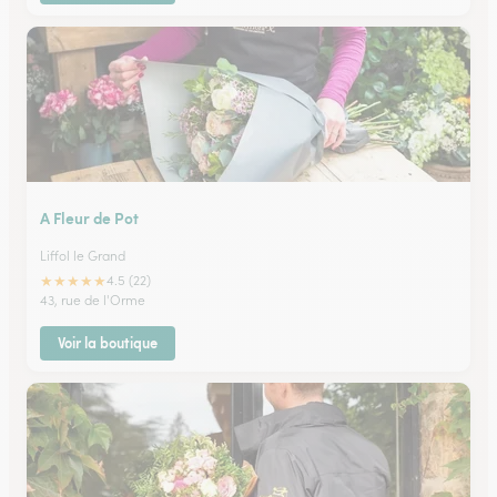
A Fleur de Pot
Liffol le Grand
★
★
★
★
★
4.5 (22)
43, rue de l'Orme
Voir la boutique