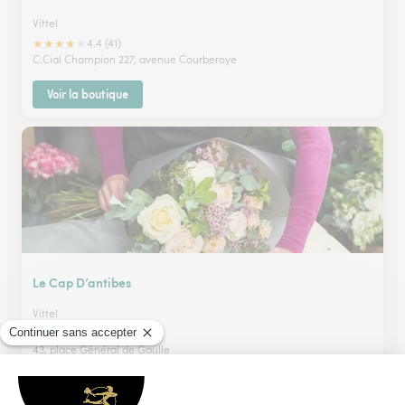
Vittel
★
★
★
★
★
4.4 (41)
C.Cial Champion 227, avenue Courberoye
Voir la boutique
Le Cap D’antibes
Vittel
★
★
★
★
★
4.8 (21)
43, place Général de Gaulle
Voir la boutique