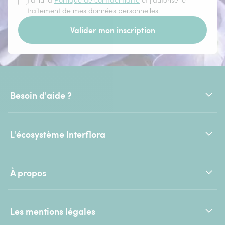
J'ai lu la
Politique de confidentialité
et j'autorise le
traitement de mes données personnelles.
Valider mon inscription
Besoin d'aide ?
L'écosystème Interflora
À propos
Les mentions légales