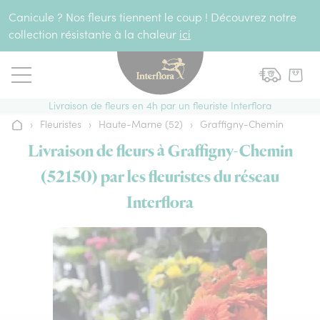
Aller au contenu
Canicule ? Nos fleurs tiennent le coup ! Découvrez notre
collection résistante à la chaleur
ici
Livraison de fleurs en 4h par un fleuriste Interflora
›
Fleuristes
›
Haute-Marne (52)
›
Graffigny-Chemin
Accueil
Livraison de fleurs à Graffigny-Chemin
(52150) par les fleuristes du réseau
Interflora