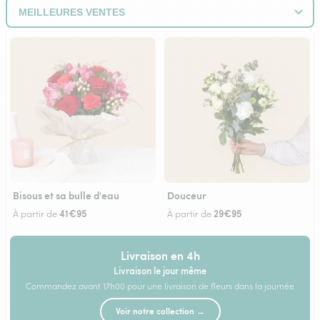
Bisous et sa bulle d'eau
Douceur
41€95
29€95
À partir de
À partir de
Livraison en 4h
Livraison le jour même
Commandez avant 17h00 pour une livraison de fleurs dans la journée
Voir notre collection →