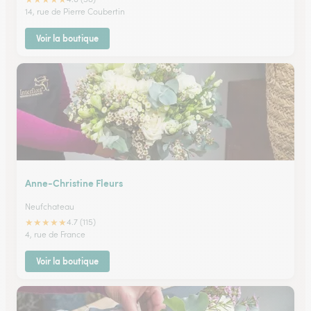
14, rue de Pierre Coubertin
Voir la boutique
Anne-Christine Fleurs
Neufchateau
★
★
★
★
★
4.7 (115)
4, rue de France
Voir la boutique