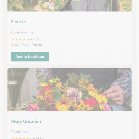
Fleurs’t
Contrexeville
★
★
★
★
★
4.7 (15)
2, rue Ziwer Pacha
Voir la boutique
Mary Creation
Chatenois
★
★
★
★
★
4.6 (58)