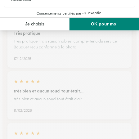
Graffigny-Chemin
★
★
★
★
★
Très pratique
Très pratique Frais raisonnables, compte-tenu du service
Bouquet reçu conforme à la photo
17/12/2025
★
★
★
★
★
très bien et aucun souci tout était…
très bien et aucun souci tout était clair
11/02/2026
★
★
★
★
★