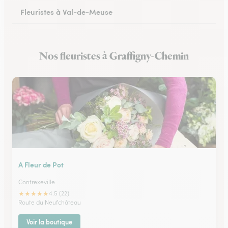
Fleuristes à Val-de-Meuse
Nos fleuristes à Graffigny-Chemin
A Fleur de Pot
Contrexeville
★
★
★
★
★
4.5 (22)
Route du Neufchâteau
Voir la boutique