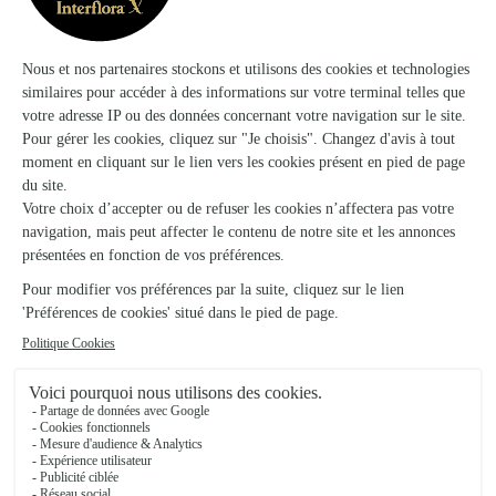
Au Bouton D’or
Bourbonne les Bains
★
★
★
★
★
4.9 (44)
27, rue Daprey Blache
Voir la boutique
Ils ont fait livrer des fleurs ou une plante à