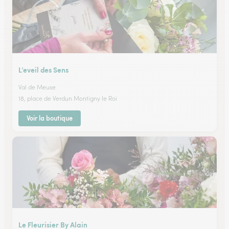
L’eveil des Sens
Val de Meuse
18, place de Verdun Montigny le Roi
Voir la boutique
Le Fleurisier By Alain