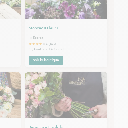
Monceau Fleurs
La Rochelle
★
★
★
★
★
4 (146)
75, boulevard A. Sautel
Voir la boutique
Begonia et Tralala