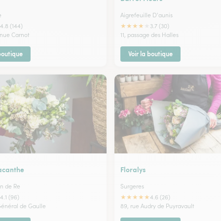
e
Aigrefeuille D'aunis
★
★
★
★
★
4.8 (144)
3.7 (30)
enue Carnot
11, passage des Halles
 boutique
Voir la boutique
’acanthe
Floralys
in de Re
Surgeres
★
★
★
★
★
4.1 (96)
4.6 (26)
Général de Gaulle
89, rue Audry de Puyravault