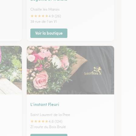
Chaille les Marais
★
★
★
★
★
4.9 (26)
39 rue de l'an VI
Voir la boutique
L’instant Fleuri
Saint Laurent de la Pree
★
★
★
★
★
4.6 (124)
ZI route du Bois Brulé