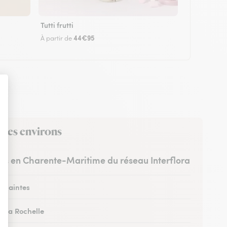
Tutti frutti
44€95
À partir de
 ses environs
stes en Charente-Maritime du réseau Interflora
à Saintes
à La Rochelle