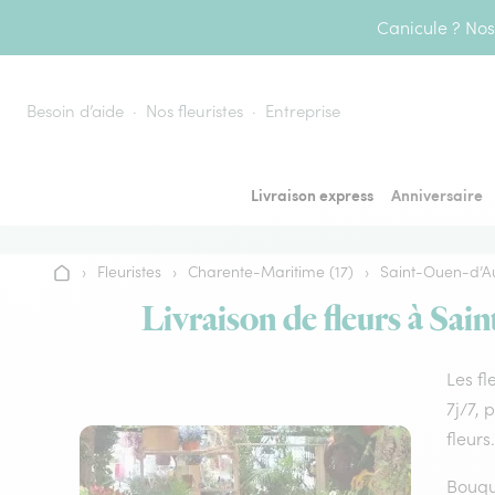
Aller au contenu
Canicule ? Nos 
Besoin d’aide
Nos fleuristes
Entreprise
Livraison express
Anniversaire
›
Fleuristes
›
Charente-Maritime (17)
›
Saint-Ouen-d’A
Accueil
Livraison de fleurs à Sai
Les fl
7j/7, 
fleurs.
Bouque