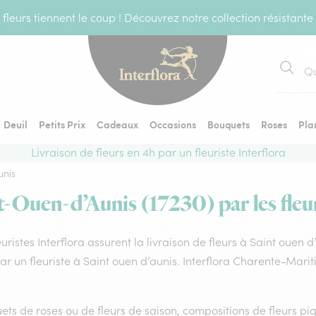
fleurs tiennent le coup ! Découvrez notre collection résistante
Recher
Deuil
Petits Prix
Cadeaux
Occasions
Bouquets
Roses
Pla
Livraison de fleurs en 4h par un fleuriste Interflora
unis
nt-Ouen-d’Aunis (17230) par les fleur
euristes Interflora assurent la livraison de fleurs à Saint ouen 
par un fleuriste à Saint ouen d’aunis. Interflora Charente-Mar
ts de roses ou de fleurs de saison, compositions de fleurs piq