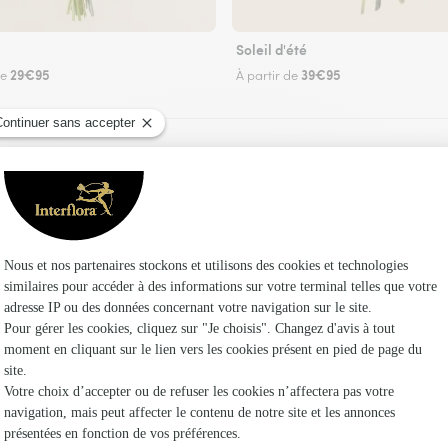
Soleil d'été
29€95
39€95
de
À partir de
Faire livrer des fleurs
leuriste Interflora à Saint-Ouen-d’Aunis et dans
Les fleuri
Fleuristes 
Fleuristes 