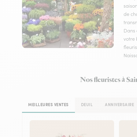
saison
de cho
transm
Dans c
votre 
fleuri
Naissa
Nos fleuristes à Sa
MEILLEURES VENTES
DEUIL
ANNIVERSAIRE