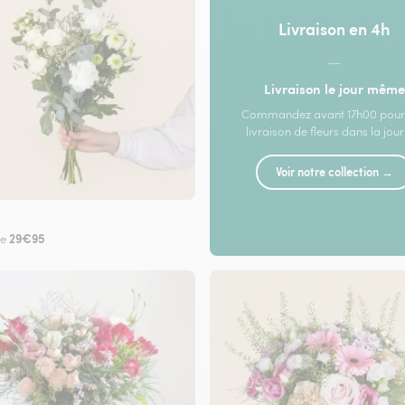
Livraison en 4h
—
Livraison le jour même
Commandez avant 17h00 pour
livraison de fleurs dans la jou
Voir notre collection →
29€95
de