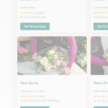
La Rochelle
La Rochell
★
★
★
★
★
★
★
★
★
★
4.2 (96)
19, rue Chef de ville
158 bis av
Voir la boutique
Voir la
Fleur En’vie
Fleurs D
L Aiguillon Sur Mer
Saint Mart
★
★
★
★
★
★
★
★
★
★
4.3 (34)
27 BIS RUE JACQUES MOREAU
22 rue du 