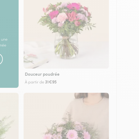
 une
rnée
Douceur poudrée
31€95
À partir de