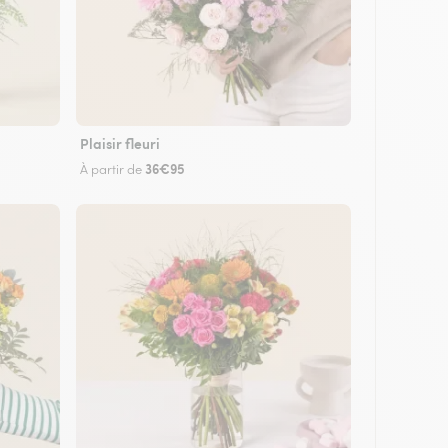
Plaisir fleuri
36€95
À partir de