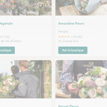
Vegetale
Amandine Fleurs
Perigny
★
★
★
★
★
4.7 (33)
3.8 (85)
de l'Ile d'Oléron
32, Grande Rue
 boutique
Voir la boutique
Barret Fleurs