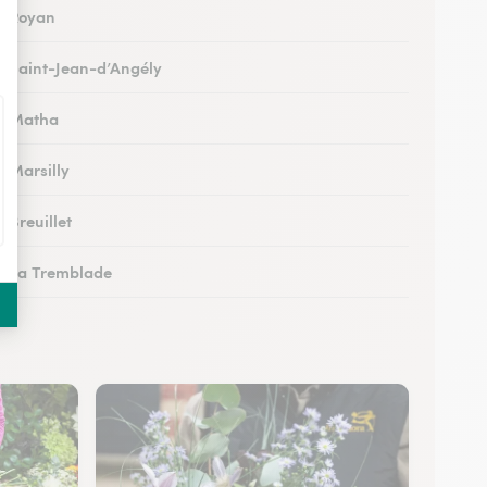
 à Royan
 à Saint-Jean-d’Angély
 à Matha
à Marsilly
à Breuillet
 à La Tremblade
 à Jonzac
 à Montendre