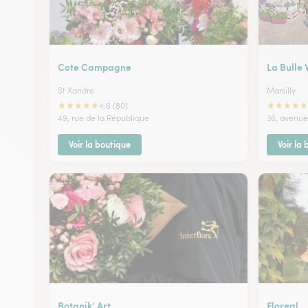
Cote Campagne
La Bulle 
St Xandre
Marsilly
★
★
★
★
★
★
★
★
★
★
4.6 (80)
49, rue de la République
36, avenue 
Voir la boutique
Voir la
Botanik’ Art
Floreal