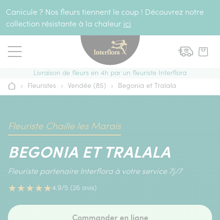
Aller au contenu
Canicule ? Nos fleurs tiennent le coup ! Découvrez notre
collection résistante à la chaleur
ici
Livraison de fleurs en 4h par un fleuriste Interflora
›
Fleuristes
›
Vendée (85)
›
Begonia et Tralala
Accueil
Fleuriste Chaille les Marais
BEGONIA ET TRALALA
Fleuriste partenaire Interflora à votre service 7j/7
★
★
★
★
★
4.9/5 (26 avis)
Commander en ligne