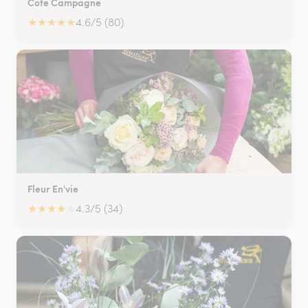
Cote Campagne
★
★
★
★
★
4.6/5 (80)
Fleur En'vie
★
★
★
★
★
4.3/5 (34)