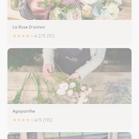
La Rose D'antan
★
★
★
★
★
4.2/5 (51)
Agapanthe
★
★
★
★
★
4/5 (115)