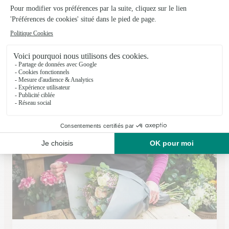
Carrement Fleurs
Carpentras
★
★
★
★
★
3.9 (213)
1564, chemin de Saint Gens
Voir la boutique