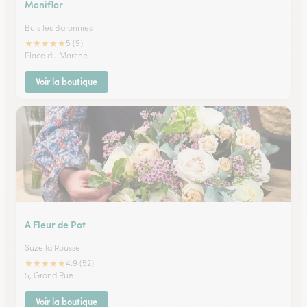
Moniflor
Buis les Baronnies
★
★
★
★
★
5 (9)
Place du Marché
Voir la boutique
A Fleur de Pot
Suze la Rousse
★
★
★
★
★
4.9 (52)
5, Grand Rue
Voir la boutique