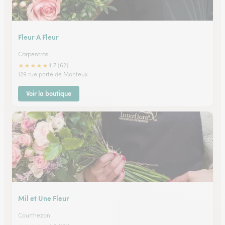
Fleur A Fleur
Carpentras
★
★
★
★
★
4.7 (62)
129 rue porte de Monteux
Voir la boutique
Mil et Une Fleur
Courthezon