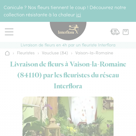
Aller au contenu
Canicule ? Nos fleurs tiennent le coup ! Découvrez notre
collection résistante à la chaleur
ici
Livraison de fleurs en 4h par un fleuriste Interflora
›
Fleuristes
›
Vaucluse (84)
›
Vaison-la-Romaine
Accueil
Livraison de fleurs à Vaison-la-Romaine
(84110) par les fleuristes du réseau
Interflora