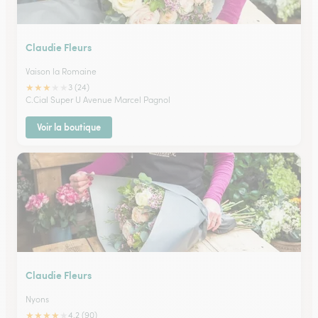
Claudie Fleurs
Vaison la Romaine
★
★
★
★
★
3 (24)
C.Cial Super U Avenue Marcel Pagnol
Voir la boutique
Claudie Fleurs
Nyons
★
★
★
★
★
4.2 (90)