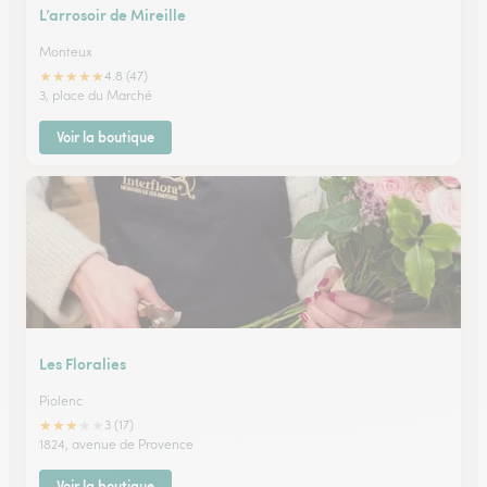
L’arrosoir de Mireille
Monteux
★
★
★
★
★
4.8 (47)
3, place du Marché
Voir la boutique
Les Floralies
Piolenc
★
★
★
★
★
3 (17)
1824, avenue de Provence
Voir la boutique