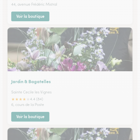
44, avenue Frédéric Mistral
Voir la boutique
Jardin & Bagatelles
Sainte Cecile les Vignes
★
★
★
★
★
4.4 (84)
6, cours de la Poste
Voir la boutique