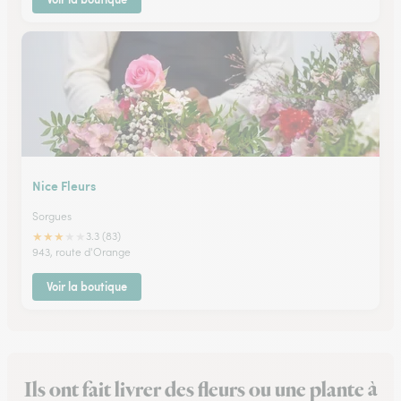
Nice Fleurs
Sorgues
★
★
★
★
★
3.3 (83)
943, route d'Orange
Voir la boutique
Ils ont fait livrer des fleurs ou une plante à