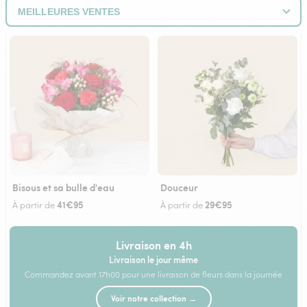
Bisous et sa bulle d'eau
Douceur
41€95
29€95
À partir de
À partir de
Livraison en 4h
Livraison le jour même
Commandez avant 17h00 pour une livraison de fleurs dans la journée
Voir notre collection →