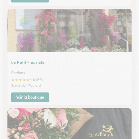
Le Petit Fleuriste
Sarrians
★
★
★
★
★
4.8 (56)
3, rue du Moulard
Voir la boutique