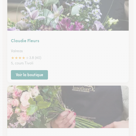
Claudie Fleurs
Valreas
★
★
★
★
★
3.8 (40)
5, cours Tivoli
Voir la boutique