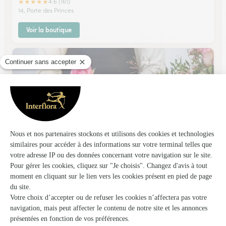
★
★
★
★
★
4.6 (161)
14, Porte des Princes
Voir la boutique
Le Bosquet Fleuri
Orange
★
★
★
★
★
4.8 (186)
1, avenue Maréchal Leclerc
Voir la boutique