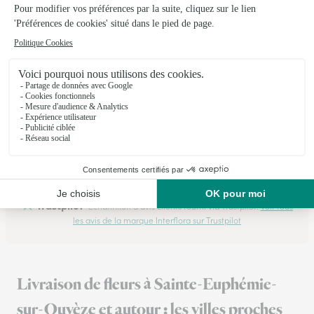
Très bien passé
Très bien passé
14/02/2026
★
★
★
★
★
C'est clair
C'est clair, net et précis !
30/07/2026
Trustpilot
Échantillon d'avis clients fourni via Trustpilot.
Voir tous
les avis de la marque Interflora sur Trustpilot
Livraison de fleurs à Sainte-Euphémie-
sur-Ouvèze et autour : les villes proches