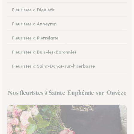
Fleuristes à Dieulefit
Fleuristes à Anneyron
Fleuristes à Pierrelatte
Fleuristes à Buis-les-Baronnies
Fleuristes à Saint-Donat-sur-l’Herbasse
Fleuristes à Châteauneuf-sur-Isère
Nos fleuristes à Sainte-Euphémie-sur-Ouvèze
Fleuristes à Portes-lès-Valence