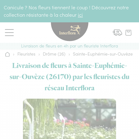
Aller au contenu
Canicule ? Nos fleurs tiennent le coup ! Découvrez notre
collection résistante à la chaleur
ici
Livraison de fleurs en 4h par un fleuriste Interflora
›
Fleuristes
›
Drôme (26)
›
Sainte-Euphémie-sur-Ouvèze
Accueil
Livraison de fleurs à Sainte-Euphémie-
sur-Ouvèze (26170) par les fleuristes du
réseau Interflora