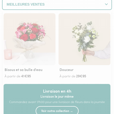
Bisous et sa bulle d'eau
Douceur
41€95
29€95
À partir de
À partir de
Livraison en 4h
Livraison le jour même
Commandez avant 17h00 pour une livraison de fleurs dans la journée
Voir notre collection →