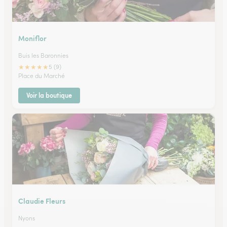
Moniflor
Buis les Baronnies
★
★
★
★
★
5 (9)
Place du Marché
Voir la boutique
Claudie Fleurs
Nyons