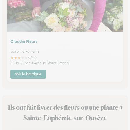
Claudie Fleurs
Vaison la Romaine
★
★
★
★
★
3 (24)
C.Cial Super U Avenue Marcel Pagnol
Voir la boutique
Ils ont fait livrer des fleurs ou une plante à
Sainte-Euphémie-sur-Ouvèze