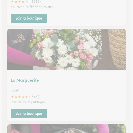
★
★
★
★
★
4.2 (90)
44, avenue Frédéric Mistral
Voir la boutique
La Marguerite
Sault
★
★
★
★
★
4.7 (31)
Rue de la République
Voir la boutique