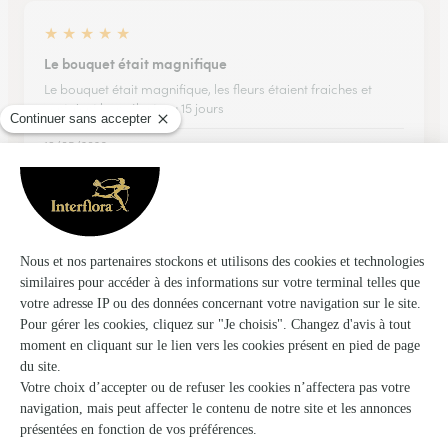
★
★
★
★
★
Le bouquet était magnifique
Le bouquet était magnifique, les fleurs étaient fraiches et
sentaient bons.Il a tenu 15 jours
19/05/2026
★
★
★
★
★
Très satisfaite de ma commande
Très satisfaite de ma commande Très beau bouquet de fleurs
accompagné de sa bouteille de champagne Belle
présentation
06/01/2026
★
★
★
★
★