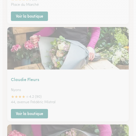
Place du Marché
Voir la boutique
Claudie Fleurs
Nyons
★
★
★
★
★
4.2 (90)
44, avenue Frédéric Mistral
Voir la boutique