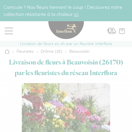
Aller au contenu
Canicule ? Nos fleurs tiennent le coup ! Découvrez notre
collection résistante à la chaleur
ici
Livraison de fleurs en 4h par un fleuriste Interflora
›
Fleuristes
›
Drôme (26)
›
Beauvoisin
Accueil
Livraison de fleurs à Beauvoisin (26170)
par les fleuristes du réseau Interflora