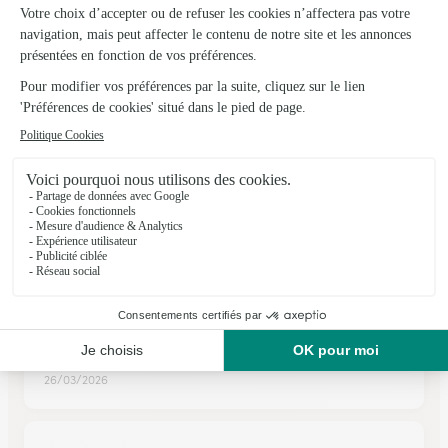
★
★
★
★
★
4.9 (52)
5, Grand Rue
Voir la boutique
Ils ont fait livrer des fleurs ou une plante à
Beauvoisin
★
★
★
★
★
Réactivité
Vous êtes très réactifs et c'est le principal
26/03/2026