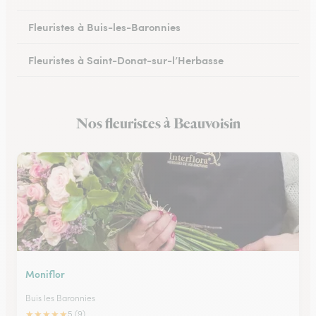
Fleuristes à Buis-les-Baronnies
Fleuristes à Saint-Donat-sur-l’Herbasse
Fleuristes à Châteauneuf-sur-Isère
Nos fleuristes à Beauvoisin
Fleuristes à Portes-lès-Valence
Moniflor
Buis les Baronnies
★
★
★
★
★
5 (9)