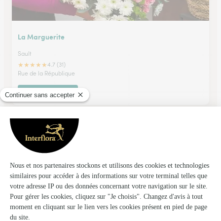
La Marguerite
Sault
★
★
★
★
★
4.7 (31)
Rue de la République
Voir la boutique
A Fleur de Pot
Suze la Rousse