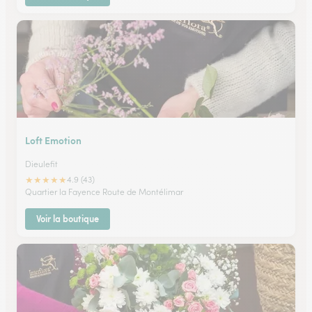
Loft Emotion
Dieulefit
★
★
★
★
★
4.9 (43)
Quartier la Fayence Route de Montélimar
Voir la boutique