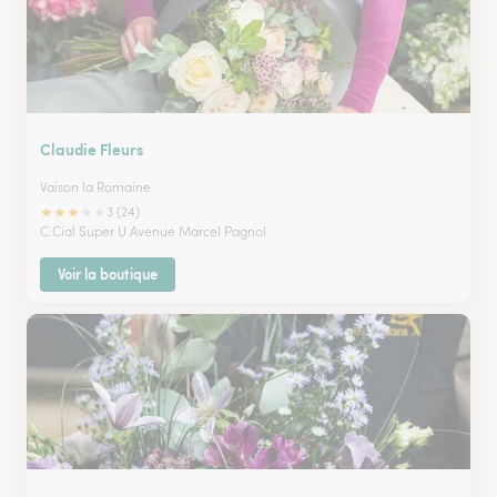
Claudie Fleurs
Vaison la Romaine
★
★
★
★
★
3 (24)
C.Cial Super U Avenue Marcel Pagnol
Voir la boutique