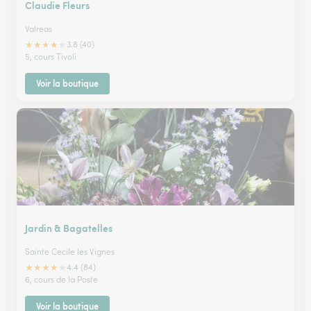
Claudie Fleurs
Valreas
★
★
★
★
★
3.8 (40)
5, cours Tivoli
Voir la boutique
Jardin & Bagatelles
Sainte Cecile les Vignes
★
★
★
★
★
4.4 (84)
6, cours de la Poste
Voir la boutique