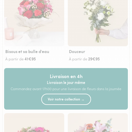
Bisous et sa bulle d'eau
Douceur
41€95
29€95
À partir de
À partir de
Livraison en 4h
Livraison le jour même
Commandez avant 17h00 pour une livraison de fleurs dans la journée
Voir notre collection →