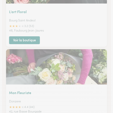
L’art Floral
Bourg Saint Andeol
★
★
★
★
★
3.2 (53)
48, Faubourg Jean-Jaures
Voir la boutique
Mon Fleuriste
Donzere
★
★
★
★
★
4.4 (44)
42, rue Basse Bourgade