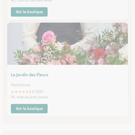
40, chemin des Ramières
Voir la boutique
Le Jardin des Fleurs
Montelimar
★
★
★
★
★
4.5 (355)
79, avenue Jean Jaurès
Voir la boutique