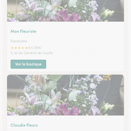
Mon Fleuriste
Pierrelatte
★
★
★
★
★
4.5 (184)
3, av du Général de Gaulle
Voir la boutique
Claudie Fleurs