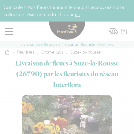
Aller au contenu
Canicule ? Nos fleurs tiennent le coup ! Découvrez notre
collection résistante à la chaleur
ici
Livraison de fleurs en 4h par un fleuriste Interflora
›
Fleuristes
›
Drôme (26)
›
Suze-la-Rousse
Accueil
Livraison de fleurs à Suze-la-Rousse
(26790) par les fleuristes du réseau
Interflora