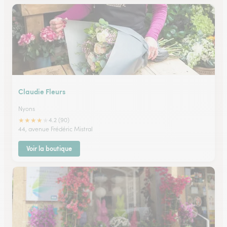
Claudie Fleurs
Nyons
★
★
★
★
★
4.2 (90)
44, avenue Frédéric Mistral
Voir la boutique