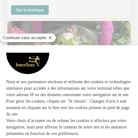
Voir la boutique
Claudie Fleurs
Vaison la Romaine
★
★
★
★
★
3 (24)
C.Cial Super U Avenue Marcel Pagnol
Voir la boutique