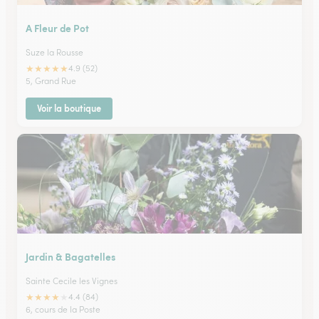
A Fleur de Pot
Suze la Rousse
★
★
★
★
★
4.9 (52)
5, Grand Rue
Voir la boutique
Jardin & Bagatelles
Sainte Cecile les Vignes
★
★
★
★
★
4.4 (84)
6, cours de la Poste