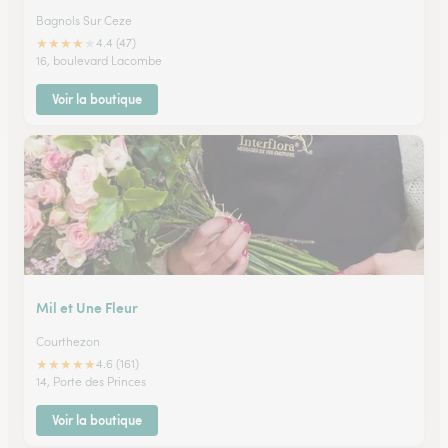
Bagnols Sur Ceze
★
★
★
★
★
4.4 (47)
16, boulevard Lacombe
Voir la boutique
Mil et Une Fleur
Courthezon
★
★
★
★
★
4.6 (161)
14, Porte des Princes
Voir la boutique