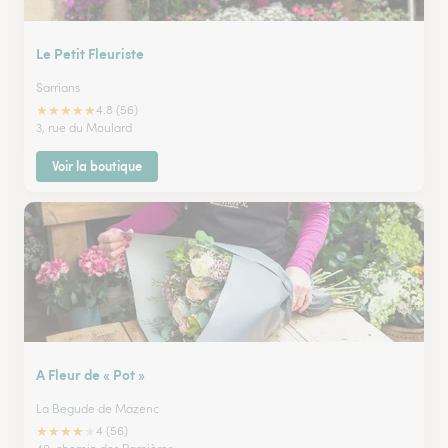
Le Petit Fleuriste
Sarrians
★
★
★
★
★
4.8 (56)
3, rue du Moulard
Voir la boutique
A Fleur de « Pot »
La Begude de Mazenc
★
★
★
★
★
4 (56)