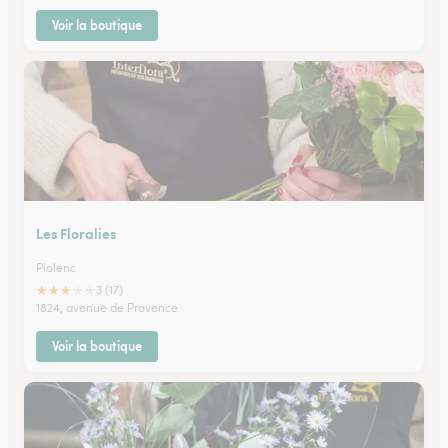
Voir la boutique
Les Floralies
Piolenc
★
★
★
★
★
3 (17)
1824, avenue de Provence
Voir la boutique