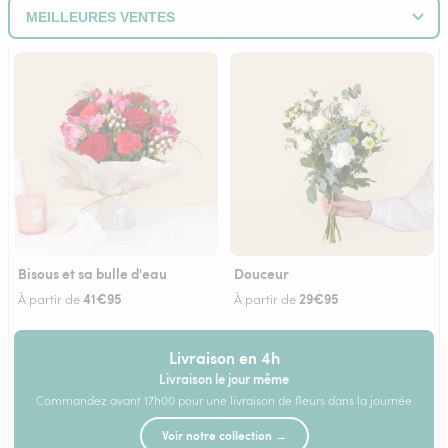
Bisous et sa bulle d'eau
Douceur
41€95
29€95
À partir de
À partir de
Livraison en 4h
Livraison le jour même
Commandez avant 17h00 pour une livraison de fleurs dans la journée
Voir notre collection →