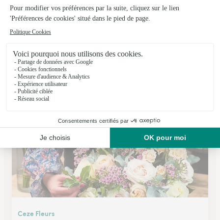
Mimosa et Lavande
St Paulet de Caisson
★
★
★
★
★
4.5 (76)
17, avenue de la Galerie
Voir la boutique
Ceze Fleurs