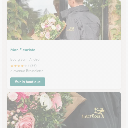
Mon Fleuriste
Bourg Saint Andeol
★
★
★
★
★
4 (86)
7, avenue Brossolette
Voir la boutique