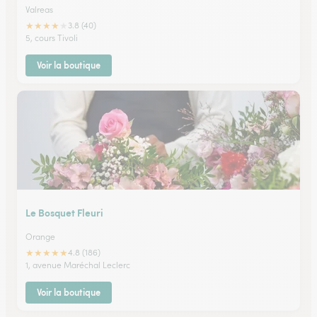
Valreas
★
★
★
★
★
3.8 (40)
5, cours Tivoli
Voir la boutique
Le Bosquet Fleuri
Orange
★
★
★
★
★
4.8 (186)
1, avenue Maréchal Leclerc
Voir la boutique