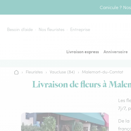
Aller au contenu
Canicule ? Nos 
Besoin d’aide
Nos fleuristes
Entreprise
Livraison express
Anniversaire
›
Fleuristes
›
Vaucluse (84)
›
Malemort-du-Comtat
Accueil
Livraison de fleurs à Male
Les fl
7j/7, 
De la 
frança