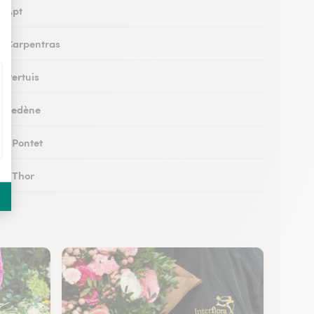
à Apt
 à Carpentras
à Pertuis
 à Vedène
au Pontet
 au Thor
 à Orange
à Sault