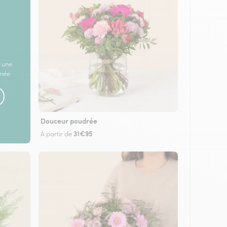
 une
rnée
Douceur poudrée
31€95
À partir de