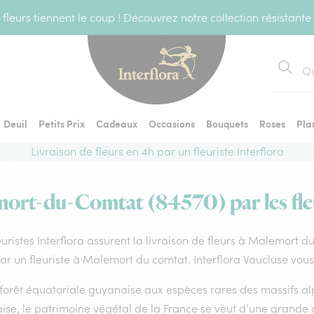
fleurs tiennent le coup ! Découvrez notre collection résistante
Recher
Deuil
Petits Prix
Cadeaux
Occasions
Bouquets
Roses
Pla
Livraison de fleurs en 4h par un fleuriste Interflora
mort-du-Comtat (84570) par les fleu
euristes Interflora assurent la livraison de fleurs à Malemort 
par un fleuriste à Malemort du comtat. Interflora Vaucluse vous
forêt équatoriale guyanaise aux espèces rares des massifs alp
ise, le patrimoine végétal de la France se veut d’une grande 