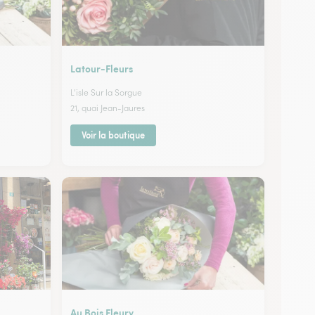
Latour-Fleurs
L'isle Sur la Sorgue
21, quai Jean-Jaures
Voir la boutique
Au Bois Fleury