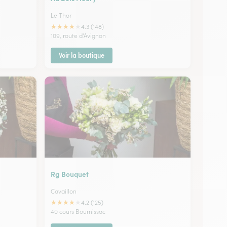
Le Thor
★
★
★
★
★
4.3 (148)
109, route d'Avignon
Voir la boutique
Rg Bouquet
Cavaillon
★
★
★
★
★
4.2 (125)
40 cours Bournissac