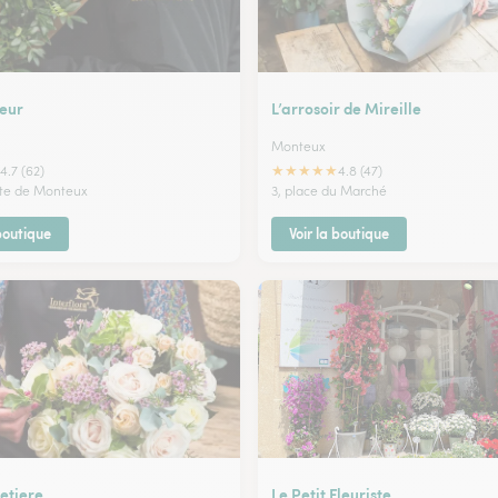
leur
L’arrosoir de Mireille
Monteux
★
★
★
★
★
4.7 (62)
4.8 (47)
rte de Monteux
3, place du Marché
 boutique
Voir la boutique
etiere
Le Petit Fleuriste