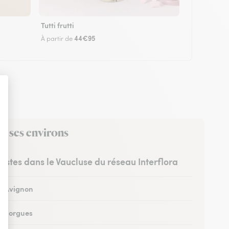
Tutti frutti
44€95
À partir de
s ses environs
ristes dans le Vaucluse du réseau Interflora
 à Avignon
 à Sorgues