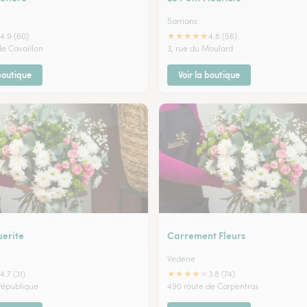
Sarrians
★
★
★
★
★
4.9 (60)
4.8 (56)
de Cavaillon
3, rue du Moulard
 boutique
Voir la boutique
erite
Carrement Fleurs
Vedene
★
★
★
★
★
4.7 (31)
3.8 (74)
République
490 route de Carpentras