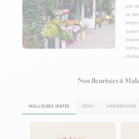
par de
se dém
Malem
assemb
assure
votre 
réalis
Nos fleuristes à Mal
MEILLEURES VENTES
DEUIL
ANNIVERSAIRE