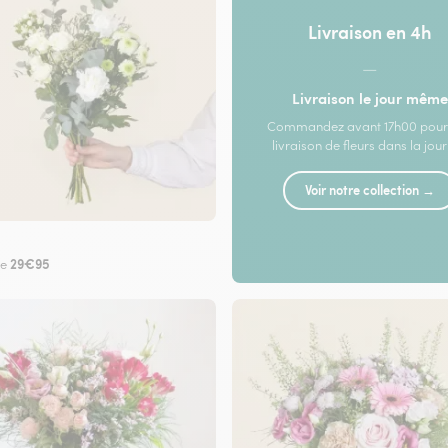
Livraison en 4h
—
Livraison le jour même
Commandez avant 17h00 pour
livraison de fleurs dans la jou
Voir notre collection →
29€95
de