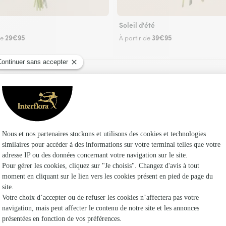
Soleil d'été
29€95
39€95
de
À partir de
Faire livrer des fleurs
euriste Interflora à Malemort-du-Comtat et dan
Les fleu
Fleuristes
Fleuristes