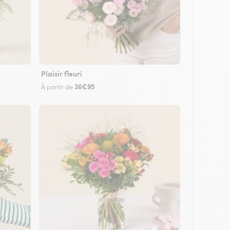
Plaisir fleuri
36€95
À partir de