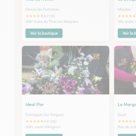
Pernes les Fontaines
Maubec
★
★
★
★
★
★
★
★
★
★
4.7 (12)
1587 route du Thor Les Valayans
120, route 
Voir la boutique
Voir la
Ideal Flor
La Margu
Entraigues Sur Sorgues
Sault
★
★
★
★
★
★
★
★
★
★
4.9 (56)
1593, route d'Avignon
Rue de la 