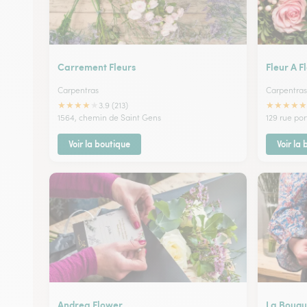
Carrement Fleurs
Fleur A F
Carpentras
Carpentras
★
★
★
★
★
★
★
★
★
★
3.9 (213)
1564, chemin de Saint Gens
129 rue po
Voir la boutique
Voir la
Andrea Flower
La Bouqu