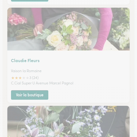
Claudie Fleurs
Vaison la Romaine
★
★
★
★
★
3 (24)
C.Cial Super U Avenue Marcel Pagnol
Voir la boutique