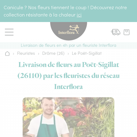
Aller au contenu
Canicule ? Nos fleurs tiennent le coup ! Découvrez notre
collection résistante à la chaleur
ici
Livraison de fleurs en 4h par un fleuriste Interflora
›
Fleuristes
›
Drôme (26)
›
Le Poët-Sigillat
Accueil
Livraison de fleurs au Poët-Sigillat
(26110) par les fleuristes du réseau
Interflora