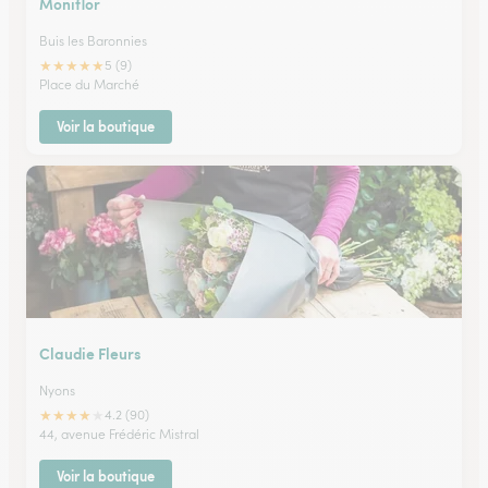
Moniflor
Buis les Baronnies
★
★
★
★
★
5 (9)
Place du Marché
Voir la boutique
Claudie Fleurs
Nyons
★
★
★
★
★
4.2 (90)
44, avenue Frédéric Mistral
Voir la boutique