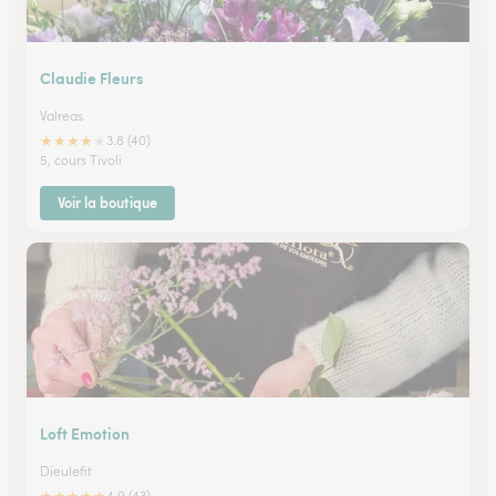
Claudie Fleurs
Valreas
★
★
★
★
★
3.8 (40)
5, cours Tivoli
Voir la boutique
Loft Emotion
Dieulefit
4.9 (43)