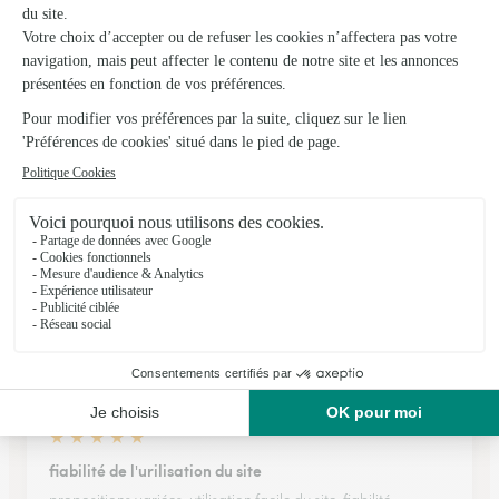
★
★
★
★
★
Que du Bonheur !
Envoyer un peu de bonheur à l’autre bout de la France. Merci
Interflora !
14/05/2026
★
★
★
★
★
Je recommande
Tout s'est très bien déroulé de ma commande en ligne, le
suivi, jusqu'à la livraison. Entièrement satisfaite. Merci
02/07/2026
★
★
★
★
★
fiabilité de l'urilisation du site