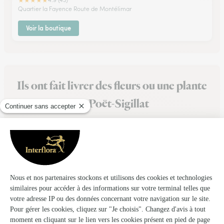
★
★
★
★
★
Quartier la Fayence Route de Montélimar
Voir la boutique
Ils ont fait livrer des fleurs ou une plante
au Poët-Sigillat
★
★
★
★
★
Livraison parfaite
Livraison faite le jour de mon souhait. J'aurais aimé recevoir
une photo du bouquet que j'ai fait envoyer
26/03/2026