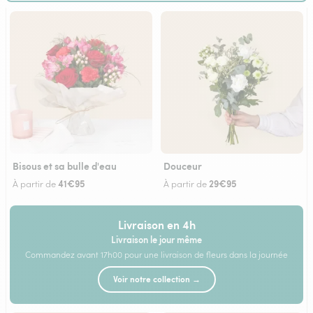
Bisous et sa bulle d'eau
Douceur
41€95
29€95
À partir de
À partir de
Livraison en 4h
Livraison le jour même
Commandez avant 17h00 pour une livraison de fleurs dans la journée
Voir notre collection →